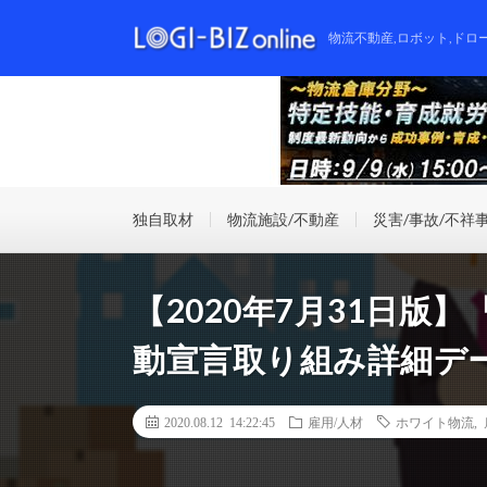
物流不動産,ロボット,ドロ
独自取材
物流施設/不動産
災害/事故/不祥
【2020年7月31日
動宣言取り組み詳細デ
2020.08.12 14:22:45
雇用/人材
ホワイト物流
,