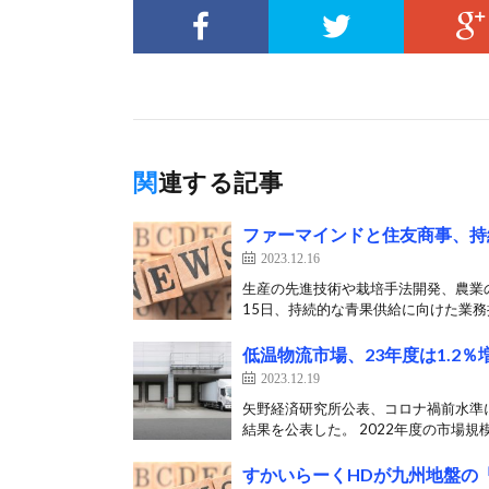
関連する記事
ファーマインドと住友商事、持
2023.12.16
生産の先進技術や栽培手法開発、農業
15日、持続的な青果供給に向けた業務提
低温物流市場、23年度は1.2％
2023.12.19
矢野経済研究所公表、コロナ禍前水準に
結果を公表した。 2022年度の市場規模
すかいらーくHDが九州地盤の