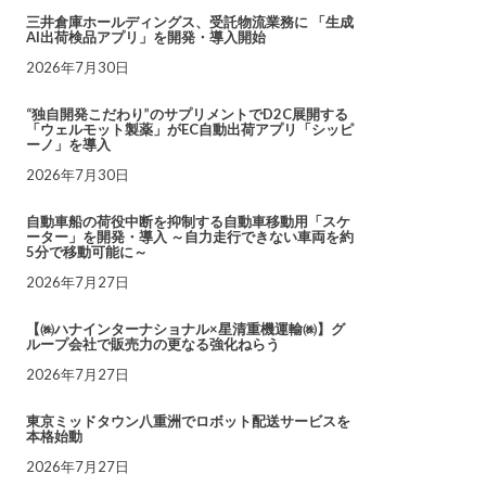
三井倉庫ホールディングス、受託物流業務に 「生成
AI出荷検品アプリ」を開発・導入開始
2026年7月30日
“独自開発こだわり”のサプリメントでD2C展開する
「ウェルモット製薬」がEC自動出荷アプリ「シッピ
ーノ」を導入
2026年7月30日
自動車船の荷役中断を抑制する自動車移動用「スケ
ーター」を開発・導入 ～自力走行できない車両を約
5分で移動可能に～
2026年7月27日
【㈱ハナインターナショナル×星清重機運輸㈱】グ
ループ会社で販売力の更なる強化ねらう
2026年7月27日
東京ミッドタウン八重洲でロボット配送サービスを
本格始動
2026年7月27日