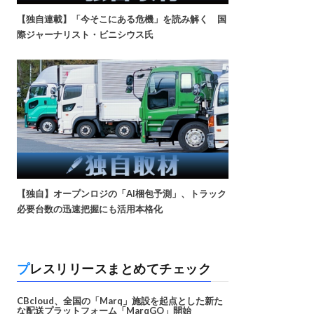
【独自連載】「今そこにある危機」を読み解く 国
際ジャーナリスト・ビニシウス氏
【独自】オープンロジの「AI梱包予測」、トラック
必要台数の迅速把握にも活用本格化
プレスリリースまとめてチェック
CBcloud、全国の「Marq」施設を起点とした新た
な配送プラットフォーム「MarqGO」開始