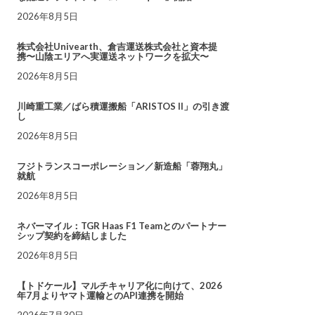
2026年8月5日
株式会社Univearth、倉吉運送株式会社と資本提
携〜山陰エリアへ実運送ネットワークを拡大〜
2026年8月5日
川崎重工業／ばら積運搬船「ARISTOS II」の引き渡
し
2026年8月5日
フジトランスコーポレーション／新造船「蓉翔丸」
就航
2026年8月5日
ネバーマイル：TGR Haas F1 Teamとのパートナー
シップ契約を締結しました
2026年8月5日
【トドケール】マルチキャリア化に向けて、2026
年7月よりヤマト運輸とのAPI連携を開始
2026年7月30日