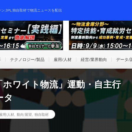
ーン,3PL,独自取材で物流ニュースを配信
事
テクノロジー/製品
雇用/人材
経営/業界動向
データ/
版】「ホワイト物流」運動・自主行
ータ
雇用/人材
,
動向/展望
,
独自取材