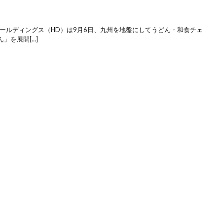
くホールディングス（HD）は9月6日、九州を地盤にしてうどん・和食チェ
」を展開[…]