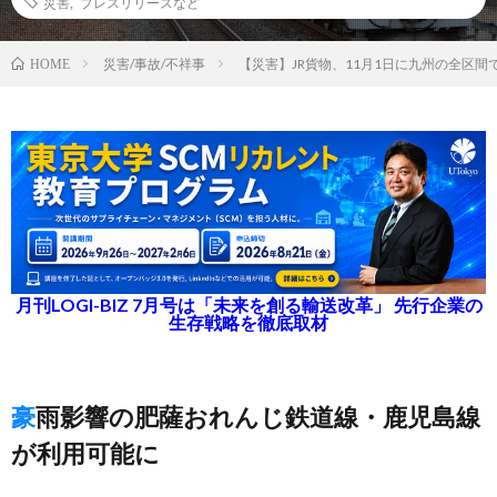
災害
,
プレスリリースなど
災害/事故/不祥事
【災害】JR貨物、11月1日に九州の全区間
HOME
月刊LOGI-BIZ 7月号は「未来を創る輸送改革」 先行企業の
生存戦略を徹底取材
豪雨影響の肥薩おれんじ鉄道線・鹿児島線
が利用可能に