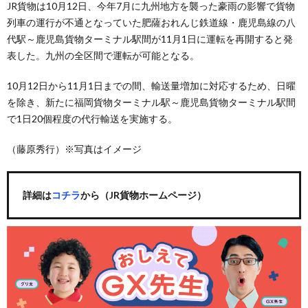
JR貨物は10月12日、今年7月に九州地方を襲った豪雨の影響で貨物
列車の運行が不通となっていた肥薩おれんじ鉄道線・鹿児島線の八
代駅～鹿児島貨物ターミナル駅間が11月1日に運転を再開すると発
表した。九州の全区間で運転が可能となる。
10月12日から11月1日までの間、輸送量増加に対応するため、日曜
を除き、新たに福岡貨物ターミナル駅～鹿児島貨物ターミナル駅間
で1日20個程度の代行輸送を実施する。
（藤原秀行）※写真はイメージ
詳細は
コチラ
から（JR貨物ホームページ）