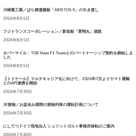
川崎重工業／ばら積運搬船「ARISTOS II」の引き渡し
2026年8月5日
フジトランスコーポレーション／新造船「蓉翔丸」就航
2026年8月5日
ネバーマイル：TGR Haas F1 Teamとのパートナーシップ契約を締結しま
した
2026年8月5日
【トドケール】マルチキャリア化に向けて、2026年7月よりヤマト運輸
とのAPI連携を開始
2026年7月30日
JR貨物／お盆休み期間の貨物列車の運転計画について
2026年7月30日
にしてつドイツ現地法人 シュツットガルト事務所移転のご案内
2026年7月30日