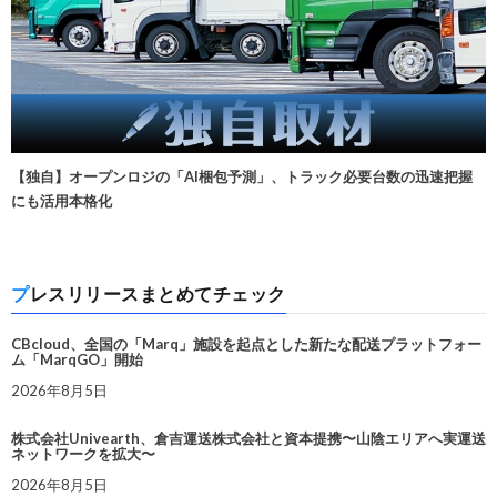
【独自】オープンロジの「AI梱包予測」、トラック必要台数の迅速把握
にも活用本格化
プレスリリースまとめてチェック
CBcloud、全国の「Marq」施設を起点とした新たな配送プラットフォー
ム「MarqGO」開始
2026年8月5日
株式会社Univearth、倉吉運送株式会社と資本提携〜山陰エリアへ実運送
ネットワークを拡大〜
2026年8月5日