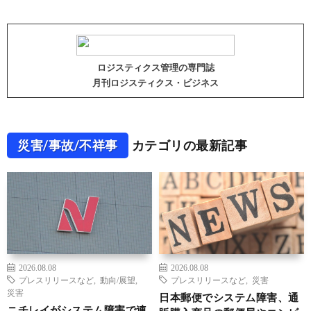
ロジスティクス管理の専門誌
月刊ロジスティクス・ビジネス
災害/事故/不祥事
カテゴリの最新記事
2026.08.08
2026.08.08
プレスリリースなど
,
動向/展望
,
プレスリリースなど
,
災害
災害
日本郵便でシステム障害、通
ニチレイがシステム障害で連