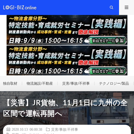
独自取材
物流施設/不動産
災害/事故/不祥事
テクノロジー/製品
【災害】JR貨物、11月1日に九州の全
区間で運転再開へ
2020.10.13 06:00:38
災害/事故/不祥事