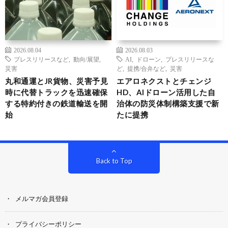
2026.08.04
2026.08.03
プレスリリースなど
,
動向/展望
,
AI
,
ドローン
,
プレスリリースな
災害
ど
,
提携/合弁など
,
災害
丸和通運とJR貨物、災害予見
エアロネクストとチェンジ
時に代替トラックを迅速確保
HD、AIドローン活用した自
する特約付きの鉄道輸送を開
治体の防災体制構築支援で新
始
たに提携
Back to Top
メルマガ会員登録
プライバシーポリシー