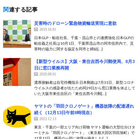
関連する記事
災害時のドローン緊急物資輸送実現に意欲
2019.10.01
日本GLP・帖佐社長、千葉・流山市との連携強化 日本GLPの
帖佐義之社長は10月1日、千葉県流山市の同市役所内で、災
害時の協力に関する協定を同市と締結[…]
【新型ウイルス】大阪・東住吉西今川郵便局、8月3
日に窓口業務再開
2020.08.01
濃厚接触者は自宅待機指示 日本郵政は7月31日、新型コロナ
ウイルスの感染者が出たため同29日から窓口業務を休止して
いた大阪市東住吉区の「東住吉西今川郵[…]
ヤマトの「羽田クロノゲート」機器故障の配達遅れ
続く（12月13日午前8時現在）
2023.12.13
東京・千葉の一部エリア向け荷物 ヤマト運輸の大型仕分けタ
ーミナル「羽田クロノゲート」（東京都大田区羽田旭町）で
12月12日、機器の一部に故障が発生した[…]