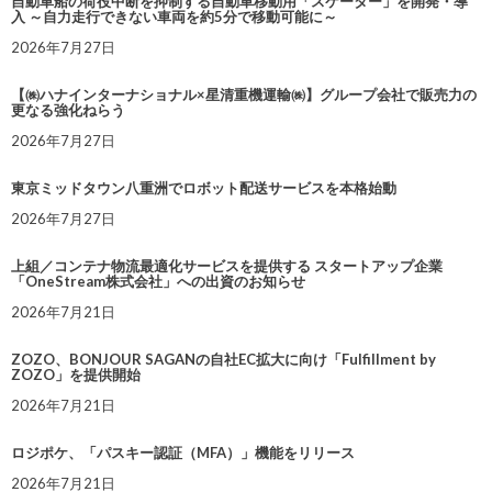
自動車船の荷役中断を抑制する自動車移動用「スケーター」を開発・導
入 ～自力走行できない車両を約5分で移動可能に～
2026年7月27日
【㈱ハナインターナショナル×星清重機運輸㈱】グループ会社で販売力の
更なる強化ねらう
2026年7月27日
東京ミッドタウン八重洲でロボット配送サービスを本格始動
2026年7月27日
上組／コンテナ物流最適化サービスを提供する スタートアップ企業
「OneStream株式会社」への出資のお知らせ
2026年7月21日
ZOZO、BONJOUR SAGANの自社EC拡大に向け「Fulfillment by
ZOZO」を提供開始
2026年7月21日
ロジポケ、「パスキー認証（MFA）」機能をリリース
2026年7月21日