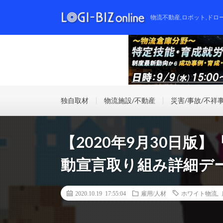
物流不動産,ロボット,ドロ
独自取材
物流施設/不動産
災害/事故/不祥
【2020年9月30日
動宣言取り組み詳細デ
2020.10.19 17:55:04
雇用/人材
ホワイト物流
,