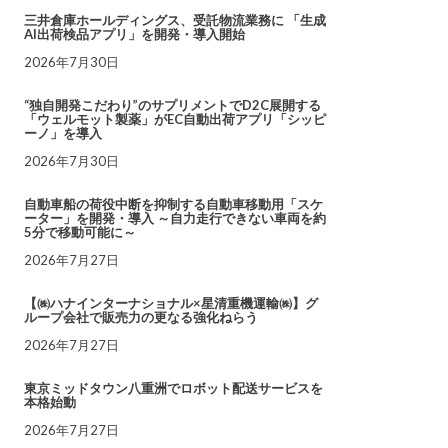
三井倉庫ホールディングス、受託物流業務に 「生成
AI出荷検品アプリ」を開発・導入開始
2026年7月30日
“独自開発こだわり”のサプリメントでD2C展開する
「ウェルモット製薬」がEC自動出荷アプリ「シッピ
ーノ」を導入
2026年7月30日
自動車船の荷役中断を抑制する自動車移動用「スケ
ーター」を開発・導入 ～自力走行できない車両を約
5分で移動可能に～
2026年7月27日
【㈱ハナインターナショナル×星清重機運輸㈱】グ
ループ会社で販売力の更なる強化ねらう
2026年7月27日
東京ミッドタウン八重洲でロボット配送サービスを
本格始動
2026年7月27日