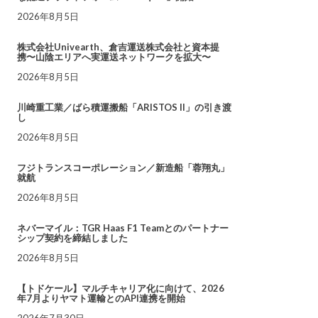
2026年8月5日
株式会社Univearth、倉吉運送株式会社と資本提
携〜山陰エリアへ実運送ネットワークを拡大〜
2026年8月5日
川崎重工業／ばら積運搬船「ARISTOS II」の引き渡
し
2026年8月5日
フジトランスコーポレーション／新造船「蓉翔丸」
就航
2026年8月5日
ネバーマイル：TGR Haas F1 Teamとのパートナー
シップ契約を締結しました
2026年8月5日
【トドケール】マルチキャリア化に向けて、2026
年7月よりヤマト運輸とのAPI連携を開始
2026年7月30日