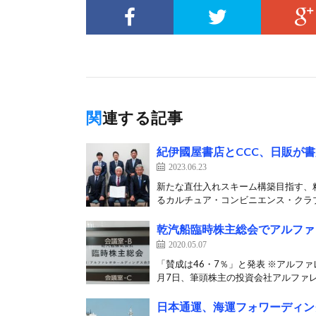
関連する記事
紀伊國屋書店とCCC、日販が
2023.06.23
新たな直仕入れスキーム構築目指す、粗
るカルチュア・コンビニエンス・クラブ（
乾汽船臨時株主総会でアルファ
2020.05.07
「賛成は46・7％」と発表 ※アルフ
月7日、筆頭株主の投資会社アルファレ
日本通運、海運フォワーディン