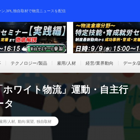
ーン,3PL,独自取材で物流ニュースを配信
事
テクノロジー/製品
雇用/人材
経営/業界動向
データ/
版】「ホワイト物流」運動・自主行
ータ
雇用/人材
,
動向/展望
,
独自取材