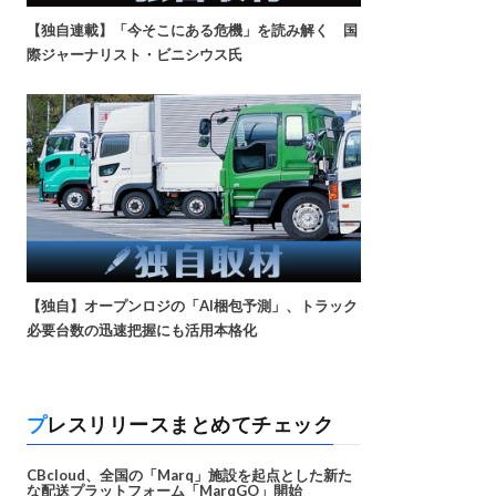
【独自連載】「今そこにある危機」を読み解く 国
際ジャーナリスト・ビニシウス氏
【独自】オープンロジの「AI梱包予測」、トラック
必要台数の迅速把握にも活用本格化
プレスリリースまとめてチェック
CBcloud、全国の「Marq」施設を起点とした新た
な配送プラットフォーム「MarqGO」開始