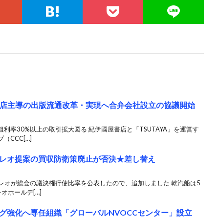
書店主導の出版流通改革・実現へ合弁会社設立の協議開始
利率30%以上の取引拡大図る 紀伊國屋書店と「TSUTAYA」を運営す
CCC[…]
レオ提案の買収防衛策廃止が否決★差し替え
ァレオが総会の議決権行使比率を公表したので、追加しました 乾汽船は5
オホールデ[…]
グ強化へ専任組織「グローバルNVOCCセンター」設立