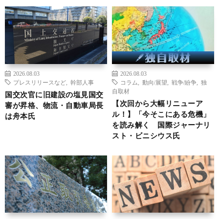
2026.08.03
2026.08.03
プレスリリースなど
,
幹部人事
コラム
,
動向/展望
,
戦争/紛争
,
独
自取材
国交次官に旧建設の塩見国交
【次回から大幅リニューア
審が昇格、物流・自動車局長
ル！】「今そこにある危機」
は舟本氏
を読み解く 国際ジャーナリ
スト・ビニシウス氏