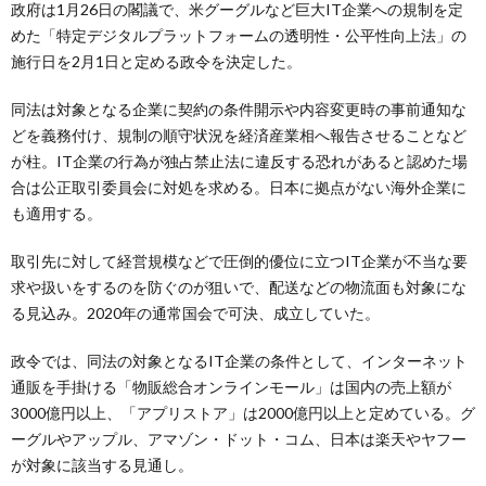
政府は1月26日の閣議で、米グーグルなど巨大IT企業への規制を定
めた「特定デジタルプラットフォームの透明性・公平性向上法」の
施行日を2月1日と定める政令を決定した。
同法は対象となる企業に契約の条件開示や内容変更時の事前通知な
どを義務付け、規制の順守状況を経済産業相へ報告させることなど
が柱。IT企業の行為が独占禁止法に違反する恐れがあると認めた場
合は公正取引委員会に対処を求める。日本に拠点がない海外企業に
も適用する。
取引先に対して経営規模などで圧倒的優位に立つIT企業が不当な要
求や扱いをするのを防ぐのが狙いで、配送などの物流面も対象にな
る見込み。2020年の通常国会で可決、成立していた。
政令では、同法の対象となるIT企業の条件として、インターネット
通販を手掛ける「物販総合オンラインモール」は国内の売上額が
3000億円以上、「アプリストア」は2000億円以上と定めている。グ
ーグルやアップル、アマゾン・ドット・コム、日本は楽天やヤフー
が対象に該当する見通し。