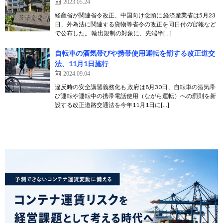
2023.05.24
経産省が関連省令改正、中国向け念頭に 経済産業省は5月23
日、外為法に関連する貨物等省令の改正を同日付の官報など
で公布した。 輸出規制の対象に、先端半[…]
自転車の酒気帯びや携帯使用運転を罰する改正道交
法、11月1日施行
2024.09.04
違反時の安全講習義務化も 政府は8月30日、自転車の酒気帯
び運転や運転中の携帯電話使用（ながら運転）への罰則を新
設する改正道路交通法を今年11月1日に[…]