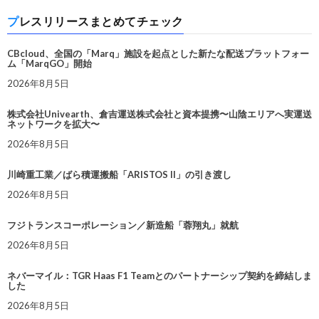
プレスリリースまとめてチェック
CBcloud、全国の「Marq」施設を起点とした新たな配送プラットフォー
ム「MarqGO」開始
2026年8月5日
株式会社Univearth、倉吉運送株式会社と資本提携〜山陰エリアへ実運送
ネットワークを拡大〜
2026年8月5日
川崎重工業／ばら積運搬船「ARISTOS II」の引き渡し
2026年8月5日
フジトランスコーポレーション／新造船「蓉翔丸」就航
2026年8月5日
ネバーマイル：TGR Haas F1 Teamとのパートナーシップ契約を締結しま
した
2026年8月5日