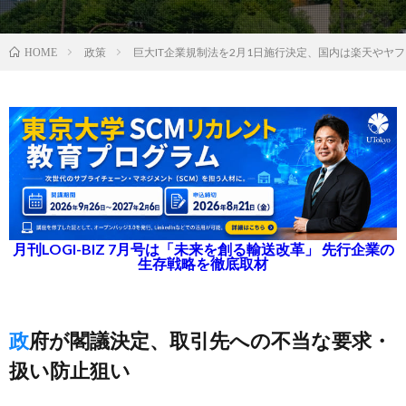
政策
巨大IT企業規制法を2月1日施行決定、国内は楽天やヤ
HOME
月刊LOGI-BIZ 7月号は「未来を創る輸送改革」 先行企業の
生存戦略を徹底取材
政府が閣議決定、取引先への不当な要求・
扱い防止狙い