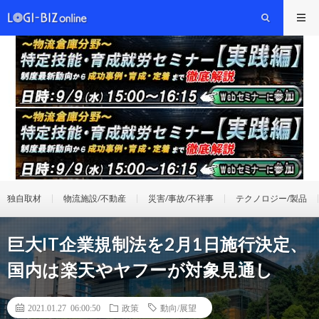
独自取材
物流施設/不動産
災害/事故/不祥事
テクノロジー/製品
巨大IT企業規制法を2月1日施行決定、
国内は楽天やヤフーが対象見通し
2021.01.27 06:00:50
政策
動向/展望