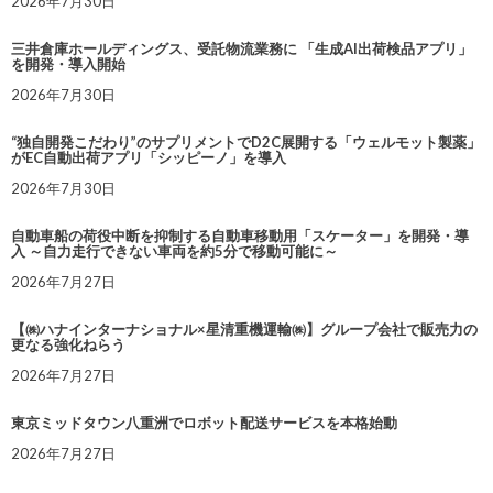
2026年7月30日
三井倉庫ホールディングス、受託物流業務に 「生成AI出荷検品アプリ」
を開発・導入開始
2026年7月30日
“独自開発こだわり”のサプリメントでD2C展開する「ウェルモット製薬」
がEC自動出荷アプリ「シッピーノ」を導入
2026年7月30日
自動車船の荷役中断を抑制する自動車移動用「スケーター」を開発・導
入 ～自力走行できない車両を約5分で移動可能に～
2026年7月27日
【㈱ハナインターナショナル×星清重機運輸㈱】グループ会社で販売力の
更なる強化ねらう
2026年7月27日
東京ミッドタウン八重洲でロボット配送サービスを本格始動
2026年7月27日