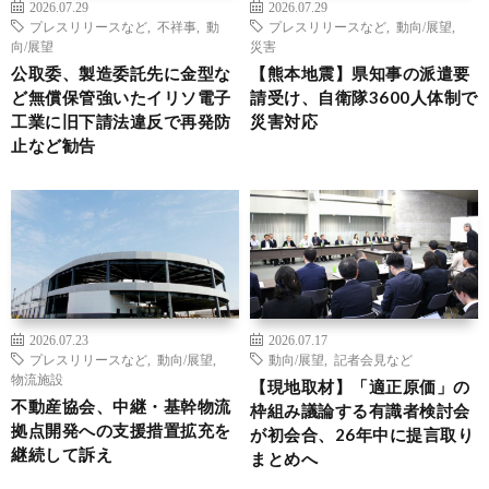
2026.07.29
2026.07.29
プレスリリースなど
,
不祥事
,
動
プレスリリースなど
,
動向/展望
,
向/展望
災害
公取委、製造委託先に金型な
【熊本地震】県知事の派遣要
ど無償保管強いたイリソ電子
請受け、自衛隊3600人体制で
工業に旧下請法違反で再発防
災害対応
止など勧告
2026.07.23
2026.07.17
プレスリリースなど
,
動向/展望
,
動向/展望
,
記者会見など
物流施設
【現地取材】「適正原価」の
不動産協会、中継・基幹物流
枠組み議論する有識者検討会
拠点開発への支援措置拡充を
が初会合、26年中に提言取り
継続して訴え
まとめへ