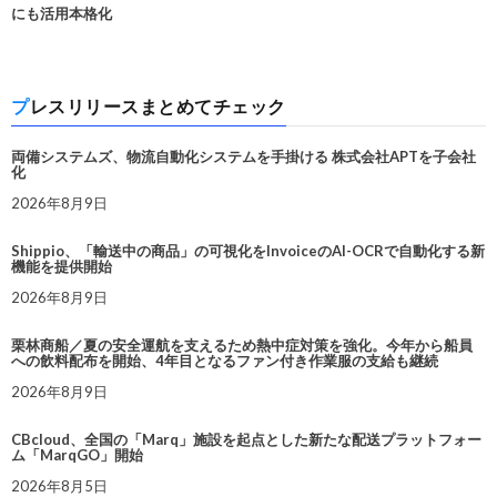
にも活用本格化
プレスリリースまとめてチェック
両備システムズ、物流自動化システムを手掛ける 株式会社APTを子会社
化
2026年8月9日
Shippio、「輸送中の商品」の可視化をInvoiceのAI-OCRで自動化する新
機能を提供開始
2026年8月9日
栗林商船／夏の安全運航を支えるため熱中症対策を強化。今年から船員
への飲料配布を開始、4年目となるファン付き作業服の支給も継続
2026年8月9日
CBcloud、全国の「Marq」施設を起点とした新たな配送プラットフォー
ム「MarqGO」開始
2026年8月5日