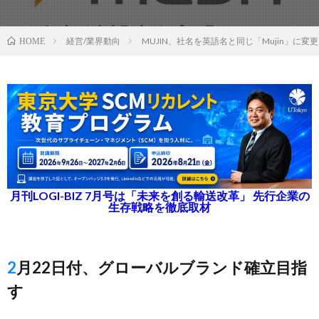
経営/業界動向
MUJIN、社名を英語名と同じ「Mujin」に変更
HOME
月刊LOGI-BIZ 7月号は「未来を創る輸送改革」 先行企業の
生存戦略を徹底取材
2月22日付、グローバルブランド確立目指
す