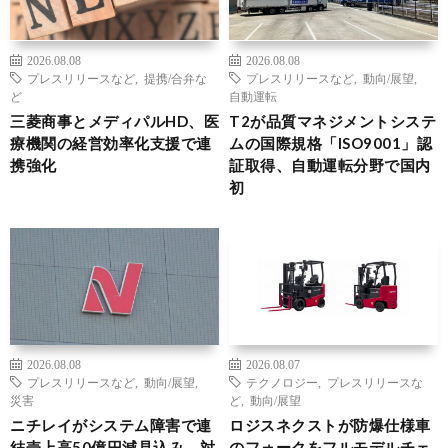
2026.08.08
2026.08.08
プレスリリースなど
,
提携/合弁な
プレスリリースなど
,
動向/展望
,
ど
自動運転
三菱商事とメディパルHD、医
T2が品質マネジメントシステ
療機関の経営効率化支援で連
ムの国際規格「ISO9001」認
携強化
証取得、自動運転分野で国内
初
2026.08.08
2026.08.07
プレスリリースなど
,
動向/展望
,
テクノロジー
,
プレスリリースな
災害
ど
,
動向/展望
ニチレイがシステム障害で連
ロジスネクストが防爆仕様車
結売上高50億円減見込み、対
のフォークをフルモデルチェ