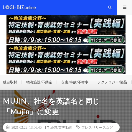
独自取材
物流施設/不動産
災害/事故/不祥事
テクノロジー/製品
MUJIN、社名を英語名と同じ
「Mujin」に変更
2021.02.22 13:56:46
経営/業界動向
プレスリリースなど