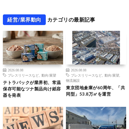
経営/業界動向
カテゴリの最新記事
2026.08.08
2026.08.08
プレスリリースなど
,
動向/展望
プレスリリースなど
,
動向/展望
,
物流施設
テトラパックが業界初、常温
東京団地倉庫が60周年、「共
保存可能なツナ製品向け紙容
同型」53.8万㎡を運営
器を発表