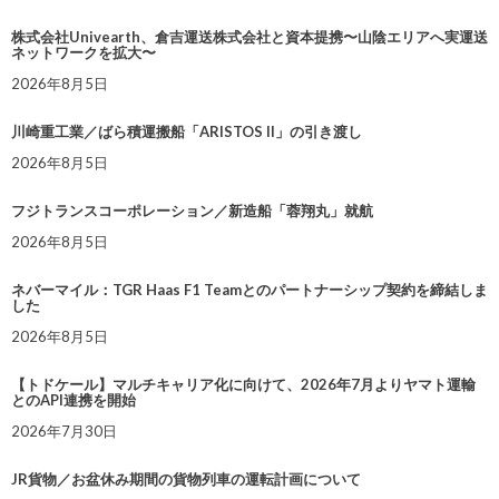
株式会社Univearth、倉吉運送株式会社と資本提携〜山陰エリアへ実運送
ネットワークを拡大〜
2026年8月5日
川崎重工業／ばら積運搬船「ARISTOS II」の引き渡し
2026年8月5日
フジトランスコーポレーション／新造船「蓉翔丸」就航
2026年8月5日
ネバーマイル：TGR Haas F1 Teamとのパートナーシップ契約を締結しま
した
2026年8月5日
【トドケール】マルチキャリア化に向けて、2026年7月よりヤマト運輸
とのAPI連携を開始
2026年7月30日
JR貨物／お盆休み期間の貨物列車の運転計画について