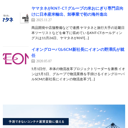
ヤマタネがKNT-CTグループの米おにぎり専門店向
けに日本産米輸出、卸事業で初の海外進出
2025.11.27
商品開発や店舗整備などで連携 ヤマタネと旅行大手の近畿日
本ツーリストなどを傘下に収めているKNT-CTホールディン
グスは11月26日、ヤマタネがKNT[…]
イオングローバルSCM新社長にイオンの野澤氏が就
任
2020.05.07
5月1日付、本体の物流改革プロジェクトリーダーを兼務 イオ
ンは5月1日、グループで物流業務を手掛けるイオングローバ
ルSCMの新社長にイオンの物流改革プ[…]