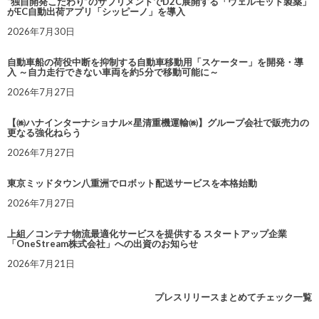
“独自開発こだわり”のサプリメントでD2C展開する「ウェルモット製薬」
がEC自動出荷アプリ「シッピーノ」を導入
2026年7月30日
自動車船の荷役中断を抑制する自動車移動用「スケーター」を開発・導
入 ～自力走行できない車両を約5分で移動可能に～
2026年7月27日
【㈱ハナインターナショナル×星清重機運輸㈱】グループ会社で販売力の
更なる強化ねらう
2026年7月27日
東京ミッドタウン八重洲でロボット配送サービスを本格始動
2026年7月27日
上組／コンテナ物流最適化サービスを提供する スタートアップ企業
「OneStream株式会社」への出資のお知らせ
2026年7月21日
プレスリリースまとめてチェック一覧