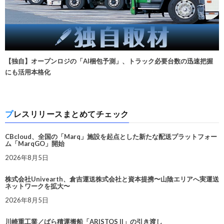
【独自】オープンロジの「AI梱包予測」、トラック必要台数の迅速把握
にも活用本格化
プレスリリースまとめてチェック
CBcloud、全国の「Marq」施設を起点とした新たな配送プラットフォー
ム「MarqGO」開始
2026年8月5日
株式会社Univearth、倉吉運送株式会社と資本提携〜山陰エリアへ実運送
ネットワークを拡大〜
2026年8月5日
川崎重工業／ばら積運搬船「ARISTOS II」の引き渡し