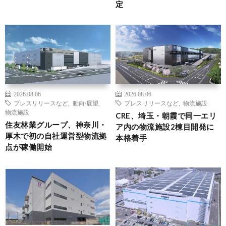
定
2026.08.06
2026.08.06
プレスリリースなど
,
動向/展望
,
プレスリリースなど
,
物流施設
物流施設
CRE、埼玉・朝霞で同一エリ
住友林業グループ、神奈川・
ア内の物流施設2棟目開発に
厚木で初の自社運営型物流拠
本格着手
点が稼働開始