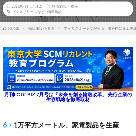
2021.05.11 17:51:21
物流施設/不動産
プレスリリースなど
,
物流施設
物流施設/不動産
アイリスオーヤマが岡山・瀬戸内に新工場
HOME
月刊LOGI-BIZ 7月号は「未来を創る輸送改革」 先行企業の
生存戦略を徹底取材
6・1万平方メートル、家電製品を生産