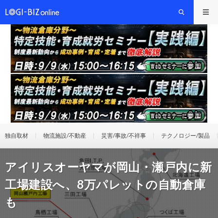
独自取材
物流施設/不動産
災害/事故/不祥事
テクノロジー/製品
アイリスオーヤマが岡山・瀬戸内に新
工場建設へ、8万パレットの自動倉庫
も