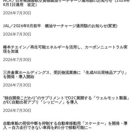
NCA／日本発国際航空貨物燃油サーチャージ適用額のお知らせ（2026年
8月1日適用 改定）
2026年7月30日
JAL／2026年8月前半 燃油サーチャージ適用額のお知らせ(変更)
2026年7月30日
椿本チエイン／再生可能エネルギーを活用し、カーボンニュートラル実
現を加速
2026年7月30日
三井倉庫ホールディングス、受託物流業務に 「生成AI出荷検品アプリ」
を開発・導入開始
2026年7月30日
“独自開発こだわり”のサプリメントでD2C展開する「ウェルモット製薬」
がEC自動出荷アプリ「シッピーノ」を導入
2026年7月30日
自動車船の荷役中断を抑制する自動車移動用「スケーター」を開発・導
入 ～自力走行できない車両を約5分で移動可能に～