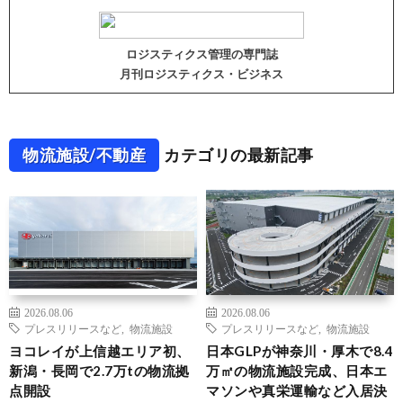
ロジスティクス管理の専門誌
月刊ロジスティクス・ビジネス
物流施設/不動産
カテゴリの最新記事
2026.08.06
2026.08.06
プレスリリースなど
,
物流施設
プレスリリースなど
,
物流施設
ヨコレイが上信越エリア初、
日本GLPが神奈川・厚木で8.4
新潟・長岡で2.7万tの物流拠
万㎡の物流施設完成、日本エ
点開設
マソンや真栄運輸など入居決