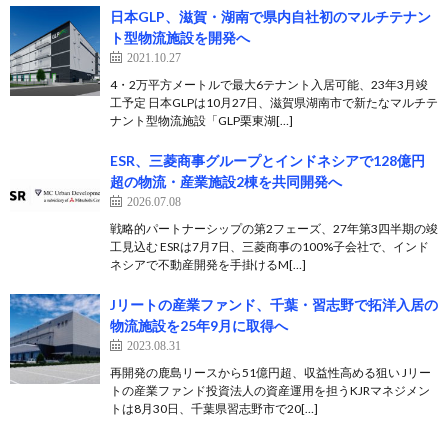
日本GLP、滋賀・湖南で県内自社初のマルチテナン
ト型物流施設を開発へ
2021.10.27
4・2万平方メートルで最大6テナント入居可能、23年3月竣
工予定 日本GLPは10月27日、滋賀県湖南市で新たなマルチテ
ナント型物流施設「GLP栗東湖[…]
ESR、三菱商事グループとインドネシアで128億円
超の物流・産業施設2棟を共同開発へ
2026.07.08
戦略的パートナーシップの第2フェーズ、27年第3四半期の竣
工見込む ESRは7月7日、三菱商事の100%子会社で、インド
ネシアで不動産開発を手掛けるM[…]
Jリートの産業ファンド、千葉・習志野で拓洋入居の
物流施設を25年9月に取得へ
2023.08.31
再開発の鹿島リースから51億円超、収益性高める狙い Jリー
トの産業ファンド投資法人の資産運用を担うKJRマネジメン
トは8月30日、千葉県習志野市で20[…]