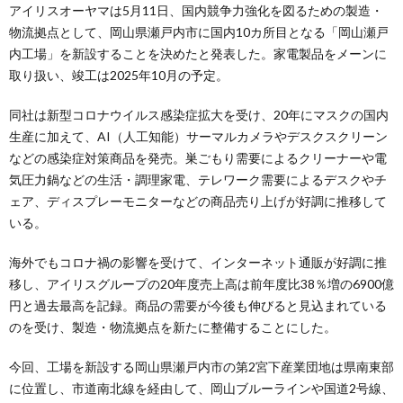
アイリスオーヤマは5月11日、国内競争力強化を図るための製造・
物流拠点として、岡山県瀬戸内市に国内10カ所目となる「岡山瀬戸
内工場」を新設することを決めたと発表した。家電製品をメーンに
取り扱い、竣工は2025年10月の予定。
同社は新型コロナウイルス感染症拡大を受け、20年にマスクの国内
生産に加えて、AI（人工知能）サーマルカメラやデスクスクリーン
などの感染症対策商品を発売。巣ごもり需要によるクリーナーや電
気圧力鍋などの生活・調理家電、テレワーク需要によるデスクやチ
ェア、ディスプレーモニターなどの商品売り上げが好調に推移して
いる。
海外でもコロナ禍の影響を受けて、インターネット通販が好調に推
移し、アイリスグループの20年度売上高は前年度比38％増の6900億
円と過去最高を記録。商品の需要が今後も伸びると見込まれている
のを受け、製造・物流拠点を新たに整備することにした。
今回、工場を新設する岡山県瀬戸内市の第2宮下産業団地は県南東部
に位置し、市道南北線を経由して、岡山ブルーラインや国道2号線、