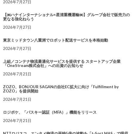
2026年7月27日
【㈱ハナインターナショナル×星清重機運輸㈱】グループ会社で販売力の
更なる強化ねらう
2026年7月27日
東京ミッドタウン八重洲でロボット配送サービスを本格始動
2026年7月27日
上組／コンテナ物流最適化サービスを提供する スタートアップ企業
「OneStream株式会社」への出資のお知らせ
2026年7月21日
ZOZO、BONJOUR SAGANの自社EC拡大に向け「Fulfillment by
ZOZO」を提供開始
2026年7月21日
ロジポケ、「パスキー認証（MFA）」機能をリリース
2026年7月21日
NTTロジスコ、エンタメ物流の平時5倍の波動を「t-Sort MAS」で吸収