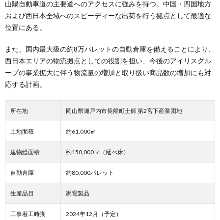
山陽自動車道の主要道へのアクセスに強みを持つ。中国・四国地方
および西日本全域へのスピーディーな出荷を行う拠点として最適な
位置にある。
また、国内最大級の約8万パレットの自動倉庫を備えることにより、
西日本エリアの物流拠点としての役割を担い、今後のアイリスグル
ープの事業拡大に伴う物流量の増加と取り扱い商品数の増加にも対
応する計画。
所在地
岡山県瀬戸内市長船町士師 第2宮下産業団地
土地面積
約61,000㎡
建物総面積
約150,000㎡（延べ床）
自動倉庫
約80,000パレット
生産品目
家電製品
工事着工時期
2024年12月（予定）