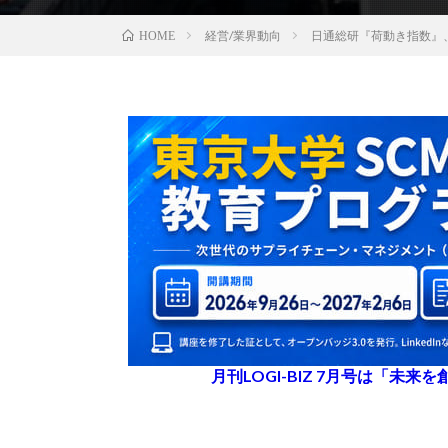
経営/業界動向
日通総研『荷動き指数』
HOME
月刊LOGI-BIZ 7月号は「未