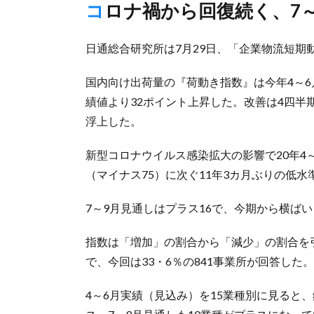
コロナ禍から回復続く、7
日通総合研究所は7月29日、「企業物流短期
国内向け出荷量の『荷動き指数』は今年4～6
績値より32ポイント上昇した。改善は4四半期
浮上した。
新型コロナウイルス感染拡大の影響で20年4～
（マイナス75）に次ぐ11年3カ月ぶりの低
7～9月見通しはプラス16で、今期から横ば
指数は「増加」の割合から「減少」の割合を引
で、今回は33・6％の841事業所が回答した。
4～6月実績（見込み）を15業種別に見ると