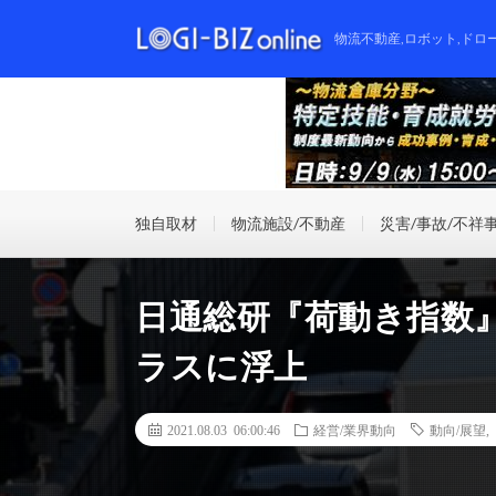
物流不動産,ロボット,ドロ
独自取材
物流施設/不動産
災害/事故/不祥
日通総研『荷動き指数』
ラスに浮上
2021.08.03 06:00:46
経営/業界動向
動向/展望
,