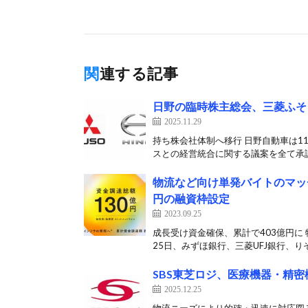
関連する記事
日野の臨時株主総会、三菱ふそ
2025.11.29
持ち株会社体制へ移行 日野自動車は1
スとの経営統合に関する議案を全て承認し
物流など向け単発バイトのマッチ
円の融資枠設定
2023.09.25
成長受け資金確保、累計で403億円に
25日、みずほ銀行、三菱UFJ銀行、りそ
SBS東芝ロジ、医療機器・精
2025.12.25