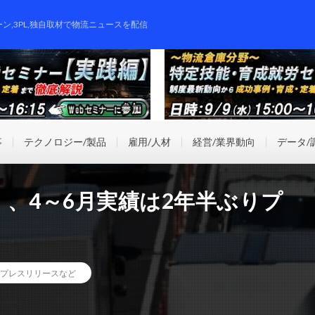
ーン,3PL,独自取材で物流ニュースを配信
事
テクノロジー/製品
雇用/人材
経営/業界動向
データ/
、4～6月実績は2年半ぶりプ
プレスリリースなど