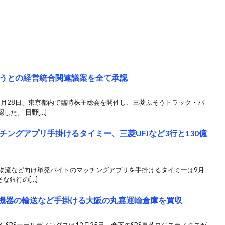
うとの経営統合関連議案を全て承認
1月28日、東京都内で臨時株主総会を開催し、三菱ふそうトラック・バ
た。 日野[…]
ングアプリ手掛けるタイミー、三菱UFJなど3行と130億
 物流など向け単発バイトのマッチングアプリを手掛けるタイミーは9月
な銀行の[…]
密機器の輸送など手掛ける大阪の丸嘉運輸倉庫を買収