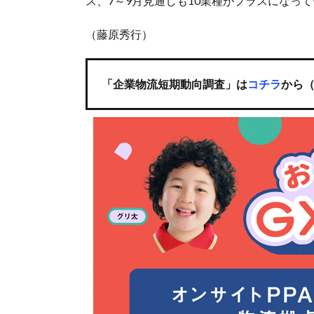
ス、7～9月見通しも10業種がプラスになっ
（藤原秀行）
「企業物流短期動向調査」は
コチラ
から