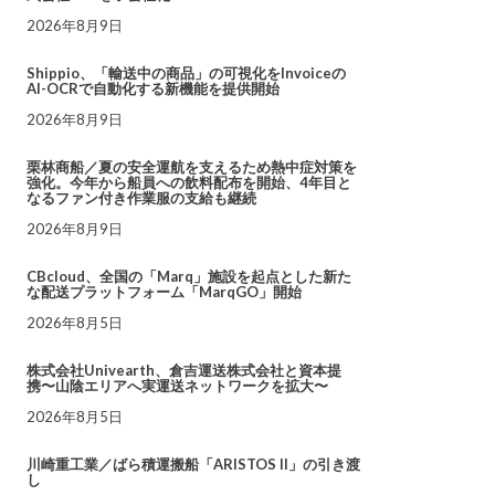
2026年8月9日
Shippio、「輸送中の商品」の可視化をInvoiceの
AI-OCRで自動化する新機能を提供開始
2026年8月9日
栗林商船／夏の安全運航を支えるため熱中症対策を
強化。今年から船員への飲料配布を開始、4年目と
なるファン付き作業服の支給も継続
2026年8月9日
CBcloud、全国の「Marq」施設を起点とした新た
な配送プラットフォーム「MarqGO」開始
2026年8月5日
株式会社Univearth、倉吉運送株式会社と資本提
携〜山陰エリアへ実運送ネットワークを拡大〜
2026年8月5日
川崎重工業／ばら積運搬船「ARISTOS II」の引き渡
し