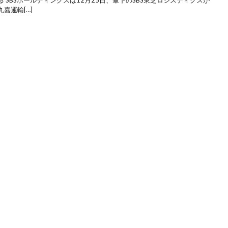
SBSホールディングスは12月25日、傘下のSBS東芝ロジスティクスが
嘉運輸[…]