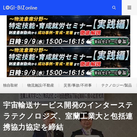
独自取材
物流施設/不動産
災害/事故/不祥事
テクノロジー/製品
宇宙輸送サービス開発のインターステ
ラテクノロジズ、室蘭工業大と包括連
携協力協定を締結