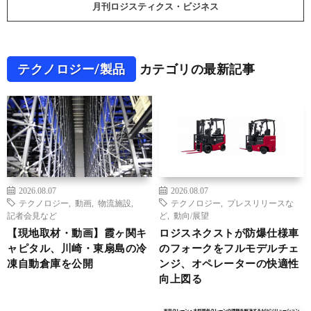
月刊ロジスティクス・ビジネス
テクノロジー/製品
カテゴリの最新記事
2026.08.07
2026.08.07
テクノロジー
,
動画
,
物流施設
,
テクノロジー
,
プレスリリースな
記者会見など
ど
,
動向/展望
【現地取材・動画】霞ヶ関キ
ロジスネクストが防爆仕様車
ャピタル、川崎・東扇島の冷
のフォークをフルモデルチェ
凍自動倉庫を公開
ンジ、オペレーターの快適性
向上図る