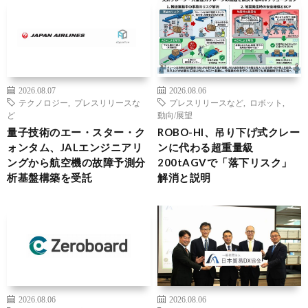
2026.08.07
2026.08.06
テクノロジー
,
プレスリリースな
プレスリリースなど
,
ロボット
,
ど
動向/展望
量子技術のエー・スター・ク
ROBO-HI、吊り下げ式クレー
ォンタム、JALエンジニアリ
ンに代わる超重量級
ングから航空機の故障予測分
200tAGVで「落下リスク」
析基盤構築を受託
解消と説明
2026.08.06
2026.08.06