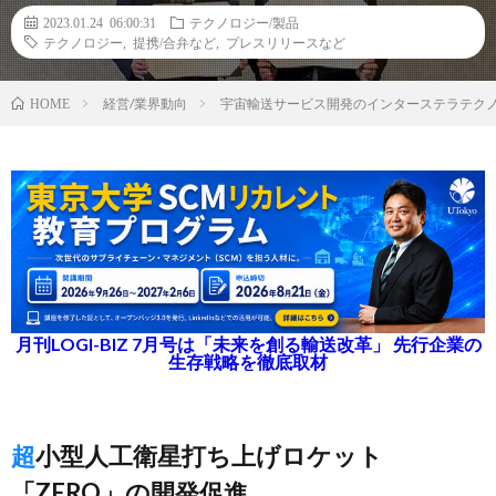
2023.01.24 06:00:31
テクノロジー/製品
テクノロジー
,
提携/合弁など
,
プレスリリースなど
経営/業界動向
宇宙輸送サービス開発のインターステラテク
HOME
月刊LOGI-BIZ 7月号は「未来を創る輸送改革」 先行企業の
生存戦略を徹底取材
超小型人工衛星打ち上げロケット
「ZERO」の開発促進