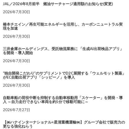
JAL／2026年8月前半 燃油サーチャージ適用額のお知らせ(変更)
2026年7月30日
椿本チエイン／再生可能エネルギーを活用し、カーボンニュートラル実
現を加速
2026年7月30日
三井倉庫ホールディングス、受託物流業務に 「生成AI出荷検品アプリ」
を開発・導入開始
2026年7月30日
“独自開発こだわり”のサプリメントでD2C展開する「ウェルモット製薬」
がEC自動出荷アプリ「シッピーノ」を導入
2026年7月30日
自動車船の荷役中断を抑制する自動車移動用「スケーター」を開発・導
入 ～自力走行できない車両を約5分で移動可能に～
2026年7月27日
【㈱ハナインターナショナル×星清重機運輸㈱】グループ会社で販売力の
更なる強化ねらう