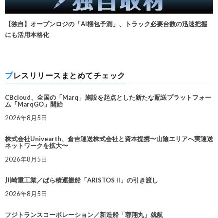
【独自】オープンロジの「AI梱包予測」、トラック必要台数の迅速把握
にも活用本格化
プレスリリースまとめてチェック
CBcloud、全国の「Marq」施設を起点とした新たな配送プラットフォー
ム「MarqGO」開始
2026年8月5日
株式会社Univearth、倉吉運送株式会社と資本提携〜山陰エリアへ実運送
ネットワークを拡大〜
2026年8月5日
川崎重工業／ばら積運搬船「ARISTOS II」の引き渡し
2026年8月5日
フジトランスコーポレーション／新造船「蓉翔丸」就航