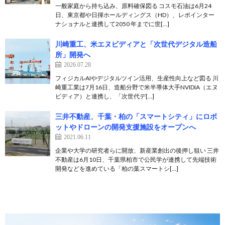
一般家庭から持ち込み、原料確保図る コスモ石油は6月24
日、東京都や日揮ホールディングス（HD）、レボインター
ナショナルと連携して2050 年までに世[…]
川崎重工、米エヌビディアと「次世代デジタル造船
所」開発へ
2026.07.28
フィジカルAIやデジタルツイン活用、生産性向上など図る 川
崎重工業は7月16日、造船分野で米半導体大手NVIDIA（エヌ
ビディア）と連携し、「次世代デ[…]
三井不動産、千葉・柏の「スマートシティ」にロボ
ットやドローンの開発支援施設をオープンへ
2021.06.11
企業や大学の研究者らに開放、新産業創出の後押し狙い 三井
不動産は6月10日、千葉県柏市で公民学が連携して先端技術
開発などを進めている「柏の葉スマートシ[…]