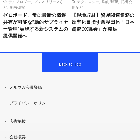
テクノロジー
,
プレスリリースな
テクノロジー
,
動向/展望
,
記者会
ど
,
動向/展望
見など
ゼロボード、常に最新の情報
【現地取材】貿易関連業務の
共有が可能な“動的サプライヤ
効率化目指す業界団体「日本
ー管理”実現する新システムの
貿易DX協会」が発足
提供開始へ
Back to Top
メルマガ会員登録
プライバシーポリシー
広告掲載
会社概要