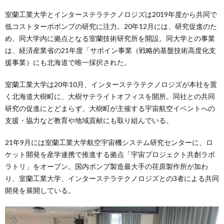
室蘭工業大学とインターステラテクノロジズは2019年度から共同で
低コストターボポンプの研究に注力。20年12月には、研究促進のた
め、同大学内に拠点となる室蘭技術研究所を開設。同大学との事業
は、経済産業省の21年度「サポイン事業（戦略的基盤技術高度化支
援事業）にも北海道で唯一採択された。
室蘭工業大学は20年10月、インターステラテクノロジズが本社を置
く北海道大樹町に、大樹サテライトオフィスを開所。同社との共同
研究の促進にとどまらず、大樹町が主催する宇宙航空イベントへの
支援・協力など教育や地域貢献にも取り組んでいる。
21年9月には室蘭工業大学航空宇宙機システム研究センターに、ロ
ケット開発を産学連携で推進する拠点「宇宙プロジェクト共創ラボ
ラトリ」をオープン。国内ポンプ製造最大手の荏原製作所が加わ
り、室蘭工業大学、インターステラテクノロジズとの3者による共同
開発を展開している。