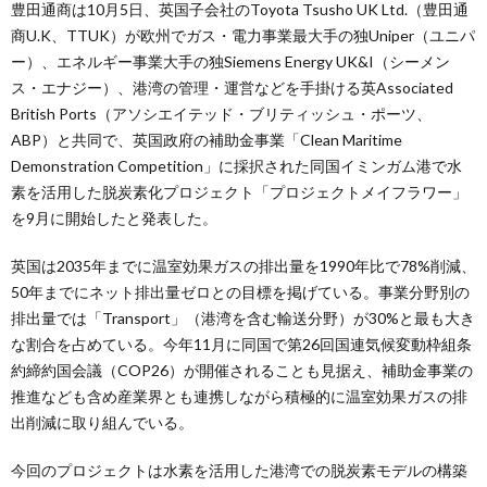
豊田通商は10月5日、英国子会社のToyota Tsusho UK Ltd.（豊田通
商U.K、TTUK）が欧州でガス・電力事業最大手の独Uniper（ユニパ
ー）、エネルギー事業大手の独Siemens Energy UK&I（シーメン
ス・エナジー）、港湾の管理・運営などを手掛ける英Associated
British Ports（アソシエイテッド・ブリティッシュ・ポーツ、
ABP）と共同で、英国政府の補助金事業「Clean Maritime
Demonstration Competition」に採択された同国イミンガム港で水
素を活用した脱炭素化プロジェクト「プロジェクトメイフラワー」
を9月に開始したと発表した。
英国は2035年までに温室効果ガスの排出量を1990年比で78%削減、
50年までにネット排出量ゼロとの目標を掲げている。事業分野別の
排出量では「Transport」（港湾を含む輸送分野）が30%と最も大き
な割合を占めている。今年11月に同国で第26回国連気候変動枠組条
約締約国会議（COP26）が開催されることも見据え、補助金事業の
推進なども含め産業界とも連携しながら積極的に温室効果ガスの排
出削減に取り組んでいる。
今回のプロジェクトは水素を活用した港湾での脱炭素モデルの構築