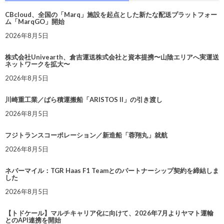
CBcloud、全国の「Marq」施設を起点とした新たな配送プラットフォー
ム「MarqGO」開始
2026年8月5日
株式会社Univearth、倉吉運送株式会社と資本提携〜山陰エリアへ実運送
ネットワークを拡大〜
2026年8月5日
川崎重工業／ばら積運搬船「ARISTOS II」の引き渡し
2026年8月5日
フジトランスコーポレーション／新造船「蓉翔丸」就航
2026年8月5日
ネバーマイル：TGR Haas F1 Teamとのパートナーシップ契約を締結しま
した
2026年8月5日
【トドケール】マルチキャリア化に向けて、2026年7月よりヤマト運輸
とのAPI連携を開始