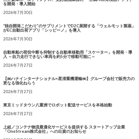
を開発・導入開始
2026年7月30日
“独自開発こだわり”のサプリメントでD2C展開する「ウェルモット製薬」
がEC自動出荷アプリ「シッピーノ」を導入
2026年7月30日
自動車船の荷役中断を抑制する自動車移動用「スケーター」を開発・導
入 ～自力走行できない車両を約5分で移動可能に～
2026年7月27日
【㈱ハナインターナショナル×星清重機運輸㈱】グループ会社で販売力の
更なる強化ねらう
2026年7月27日
東京ミッドタウン八重洲でロボット配送サービスを本格始動
2026年7月27日
上組／コンテナ物流最適化サービスを提供する スタートアップ企業
「OneStream株式会社」への出資のお知らせ