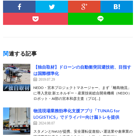
関連する記事
【独自取材】ドローンの自動衝突回避技術、目指す
は国際標準化
2019.07.29
NEDO・宮本プロジェクトマネージャー、まず「離島物流」
に導入意欲 新エネルギー・産業技術総合開発機構（NEDO）
ロボット・AI部の宮本和彦主査（プロ[…]
物流現場業務効率化支援アプリ「TUNAG for
LOGISTICS」でドライバー向け脳トレを提供
2024.08.07
スタメンとNeUが提携、安全運転促進狙い 運送業や倉庫業の