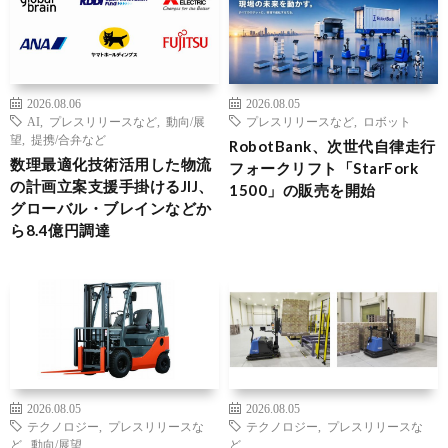
2026.08.06
2026.08.05
AI
,
プレスリリースなど
,
動向/展
プレスリリースなど
,
ロボット
望
,
提携/合弁など
RobotBank、次世代自律走行
数理最適化技術活用した物流
フォークリフト「StarFork
の計画立案支援手掛けるJIJ、
1500」の販売を開始
グローバル・ブレインなどか
ら8.4億円調達
2026.08.05
2026.08.05
テクノロジー
,
プレスリリースな
テクノロジー
,
プレスリリースな
ど
,
動向/展望
ど