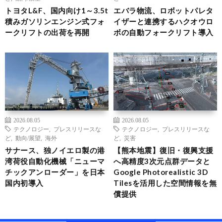
トヨタL&F、国内向け1～3.5t
エバラ物流、ロボットパレタ
積みガソリンエンジン式フォ
イザーと連携するハクオウロ
ークリフトの出荷を再開
ボの自動フォークリフト導入
2026.08.05
2026.08.05
テクノロジー
,
プレスリリースな
テクノロジー
,
プレスリリースな
ど
,
動向/展望
,
海外
ど
,
災害
サナース、独ノイエロ製の港
【熊本地震】復旧・復興支援
湾荷役自動化機械「ニューマ
へ高精度3次元点群データと
チックアンローダー」を日本
Google Photorealistic 3D
国内初導入
Tilesを活用した空間情報を無
償提供