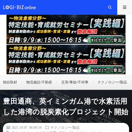
独自取材
物流施設/不動産
災害/事故/不祥事
テクノロジー/製品
豊田通商、英イミンガム港で水素活用
した港湾の脱炭素化プロジェクト開始
2021.10.07 06:00:54
テクノロジー/製品