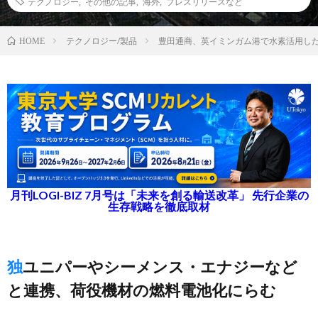
テクノロジー
,
その他の記事
,
海外
,
プレスリリースなど
テクノロジー/製品
豊田通商、英イミンガム港で水素活用し
HOME
月刊LOGI-BIZ 7月号は「未来を創る輸送改革」 先行企業の
生存戦略を徹底取材
独ユニパーやシーメンス・エナジーなど
と連携、荷役機材の燃料電池化にらむ