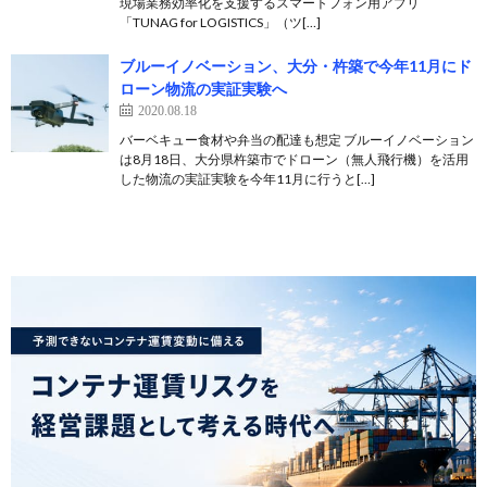
現場業務効率化を支援するスマートフォン用アプリ
「TUNAG for LOGISTICS」（ツ[…]
ブルーイノベーション、大分・杵築で今年11月にド
ローン物流の実証実験へ
2020.08.18
バーベキュー食材や弁当の配達も想定 ブルーイノベーション
は8月18日、大分県杵築市でドローン（無人飛行機）を活用
した物流の実証実験を今年11月に行うと[…]