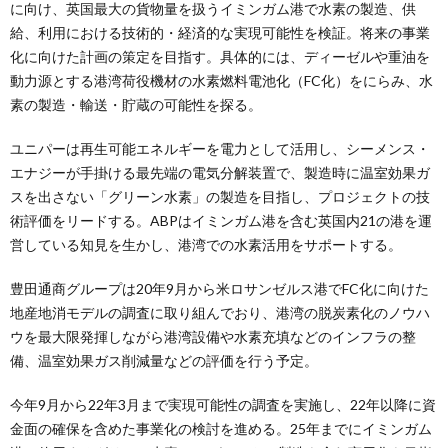
に向け、英国最大の貨物量を扱うイミンガム港で水素の製造、供
給、利用における技術的・経済的な実現可能性を検証。将来の事業
化に向けた計画の策定を目指す。具体的には、ディーゼルや重油を
動力源とする港湾荷役機材の水素燃料電池化（FC化）をにらみ、水
素の製造・輸送・貯蔵の可能性を探る。
ユニパーは再生可能エネルギーを電力として活用し、シーメンス・
エナジーが手掛ける最先端の電気分解装置で、製造時に温室効果ガ
スを出さない「グリーン水素」の製造を目指し、プロジェクトの技
術評価をリードする。ABPはイミンガム港を含む英国内21の港を運
営している知見を生かし、港湾での水素活用をサポートする。
豊田通商グループは20年9月から米ロサンゼルス港でFC化に向けた
地産地消モデルの調査に取り組んでおり、港湾の脱炭素化のノウハ
ウを最大限発揮しながら港湾設備や水素充填などのインフラの整
備、温室効果ガス削減量などの評価を行う予定。
今年9月から22年3月まで実現可能性の調査を実施し、22年以降に資
金面の確保を含めた事業化の検討を進める。25年までにイミンガム