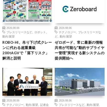
2026.08.06
2026.08.06
プレスリリースなど
,
ロボット
,
テクノロジー
,
プレスリリースな
動向/展望
ど
,
動向/展望
ROBO-HI、吊り下げ式クレー
ゼロボード、常に最新の情報
ンに代わる超重量級
共有が可能な“動的サプライヤ
200tAGVで「落下リスク」
ー管理”実現する新システムの
解消と説明
提供開始へ
2026.08.06
2026.08.06
テクノロジー
,
動向/展望
,
記者会
プレスリリースなど
,
動向/展望
,