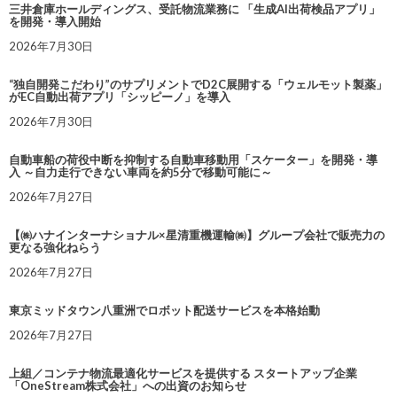
三井倉庫ホールディングス、受託物流業務に 「生成AI出荷検品アプリ」
を開発・導入開始
2026年7月30日
“独自開発こだわり”のサプリメントでD2C展開する「ウェルモット製薬」
がEC自動出荷アプリ「シッピーノ」を導入
2026年7月30日
自動車船の荷役中断を抑制する自動車移動用「スケーター」を開発・導
入 ～自力走行できない車両を約5分で移動可能に～
2026年7月27日
【㈱ハナインターナショナル×星清重機運輸㈱】グループ会社で販売力の
更なる強化ねらう
2026年7月27日
東京ミッドタウン八重洲でロボット配送サービスを本格始動
2026年7月27日
上組／コンテナ物流最適化サービスを提供する スタートアップ企業
「OneStream株式会社」への出資のお知らせ