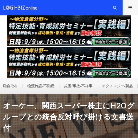
独自取材
物流施設/不動産
災害/事故/不祥事
テクノロジー/製品
オーケー、関西スーパー株主にH2Oグ
ループとの統合反対呼び掛ける文書送
付