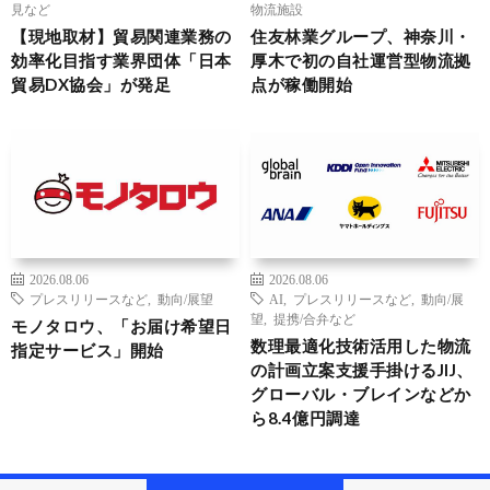
見など
物流施設
【現地取材】貿易関連業務の
住友林業グループ、神奈川・
効率化目指す業界団体「日本
厚木で初の自社運営型物流拠
貿易DX協会」が発足
点が稼働開始
2026.08.06
2026.08.06
プレスリリースなど
,
動向/展望
AI
,
プレスリリースなど
,
動向/展
望
,
提携/合弁など
モノタロウ、「お届け希望日
数理最適化技術活用した物流
指定サービス」開始
の計画立案支援手掛けるJIJ、
グローバル・ブレインなどか
ら8.4億円調達