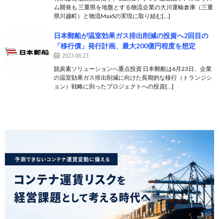
ム開発も 三重県を地盤とする物流企業の大川運輸倉庫（三重
県川越町）と物流MaaSの実現に取り組む[…]
日本郵船が温室効果ガス排出削減の投資へ2回目の
「移行債」発行計画、最大200億円程度を想定
2023.06.23
脱炭素ソリューションへ重点投資 日本郵船は6月23日、企業
の温室効果ガス排出削減に向けた長期的な移行（トランジシ
ョン）戦略に則ったプロジェクトへの投資[…]