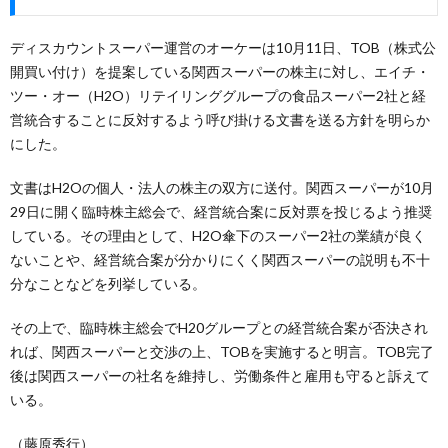
ディスカウントスーパー運営のオーケーは10月11日、TOB（株式公
開買い付け）を提案している関西スーパーの株主に対し、エイチ・
ツー・オー（H2O）リテイリンググループの食品スーパー2社と経
営統合することに反対するよう呼び掛ける文書を送る方針を明らか
にした。
文書はH2Oの個人・法人の株主の双方に送付。関西スーパーが10月
29日に開く臨時株主総会で、経営統合案に反対票を投じるよう推奨
している。その理由として、H2O傘下のスーパー2社の業績が良く
ないことや、経営統合案が分かりにくく関西スーパーの説明も不十
分なことなどを列挙している。
その上で、臨時株主総会でH20グループとの経営統合案が否決され
れば、関西スーパーと交渉の上、TOBを実施すると明言。TOB完了
後は関西スーパーの社名を維持し、労働条件と雇用も守ると訴えて
いる。
（藤原秀行）