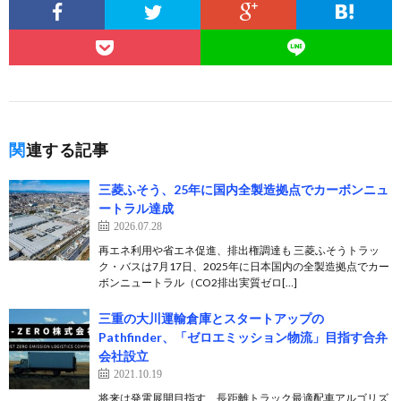
関連する記事
三菱ふそう、25年に国内全製造拠点でカーボンニュ
ートラル達成
2026.07.28
再エネ利用や省エネ促進、排出権調達も 三菱ふそうトラッ
ク・バスは7月17日、2025年に日本国内の全製造拠点でカー
ボンニュートラル（CO2排出実質ゼロ[…]
三重の大川運輸倉庫とスタートアップの
Pathfinder、「ゼロエミッション物流」目指す合弁
会社設立
2021.10.19
将来は発電展開目指す、長距離トラック最適配車アルゴリズ