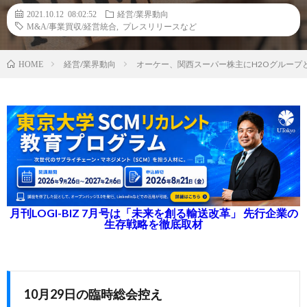
2021.10.12 08:02:52
経営/業界動向
M&A/事業買収/経営統合
,
プレスリリースなど
経営/業界動向
オーケー、関西スーパー株主にH2Oグループ
HOME
月刊LOGI-BIZ 7月号は「未来を創る輸送改革」 先行企業の
生存戦略を徹底取材
10月29日の臨時総会控え