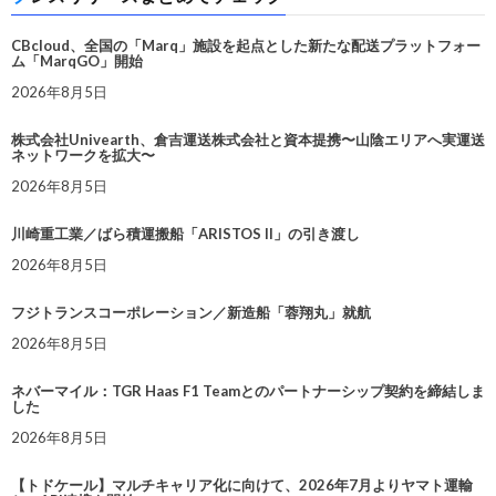
CBcloud、全国の「Marq」施設を起点とした新たな配送プラットフォー
ム「MarqGO」開始
2026年8月5日
株式会社Univearth、倉吉運送株式会社と資本提携〜山陰エリアへ実運送
ネットワークを拡大〜
2026年8月5日
川崎重工業／ばら積運搬船「ARISTOS II」の引き渡し
2026年8月5日
フジトランスコーポレーション／新造船「蓉翔丸」就航
2026年8月5日
ネバーマイル：TGR Haas F1 Teamとのパートナーシップ契約を締結しま
した
2026年8月5日
【トドケール】マルチキャリア化に向けて、2026年7月よりヤマト運輸