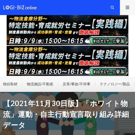
独自取材
物流施設/不動産
災害/事故/不祥事
テクノロジー/製品
【2021年11月30日版】「ホワイト物
流」運動・自主行動宣言取り組み詳細
データ