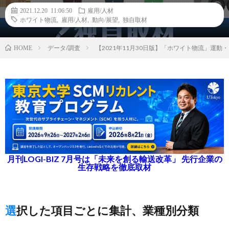
2021.12.20 11:06:50
雇用/人材
ホワイト物流
,
雇用/人材
,
動向/展望
,
独自取材
データ/調査
【2021年11月30日版】「ホワイト物流」運
HOME
月刊LOGI-BIZ 7月号は「未来を創る輸送改革」 先行企業の
生存戦略を徹底取材
選択した項目ごとに集計、業種別分類