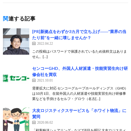
関連する記事
[PR]新拠点をわずか3カ月で立ち上げ――”業界の当
たり前”を一緒に壊しませんか？
2022.04.22
この投稿はパスワードで保護されているため抜粋文はありま
せん。[…]
センコーGHD、外国人人材派遣・技能実習生向け研
修会社を買収
2021.10.01
需要拡大に対応 センコーグループホールディングス（GHD）
は10月1日、在留外国人の人材派遣や技能実習生向け研修事
業などを手掛けるセルフ・グロウ（名古[…]
大友ロジスティクスサービスも「ホワイト物流」に
賛同
2020.06.02
「顧客輸送シェアリング」など7項目を明記 大友ロジスティ