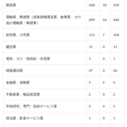
製造業
368
18
350
運輸業、郵便業（道路貨物運送業、倉庫業、その
699
56
643
他の運輸業・郵便業）
卸売業、小売業
111
7
104
建設業
11
0
11
電気・ガス・熱供給・水道業
1
0
1
情報通信業
37
0
36
金融業、保険業
3
3
0
不動産業、物品賃貸業
2
0
2
学術研究、専門・技術サービス業
3
0
3
宿泊業，飲食サービス業
1
0
1