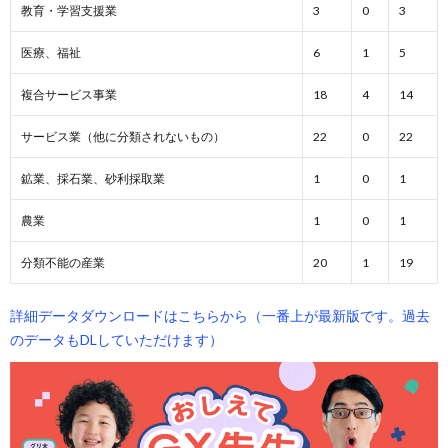
教育・学習支援業
3
0
3
医療、福祉
6
1
5
複合サービス事業
18
4
14
サービス業（他に分類されないもの）
22
0
22
鉱業、採石業、砂利採取業
1
0
1
農業
1
0
1
分類不能の産業
20
1
19
詳細データダウンロードはこちらから（一番上が最新版です。過去
のデータもDLしていただけます）