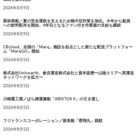
2026年8月9日
栗林商船／夏の安全運航を支えるため熱中症対策を強化。今年から船員
への飲料配布を開始、4年目となるファン付き作業服の支給も継続
2026年8月9日
CBcloud、全国の「Marq」施設を起点とした新たな配送プラットフォー
ム「MarqGO」開始
2026年8月5日
株式会社Univearth、倉吉運送株式会社と資本提携〜山陰エリアへ実運送
ネットワークを拡大〜
2026年8月5日
川崎重工業／ばら積運搬船「ARISTOS II」の引き渡し
2026年8月5日
フジトランスコーポレーション／新造船「蓉翔丸」就航
2026年8月5日