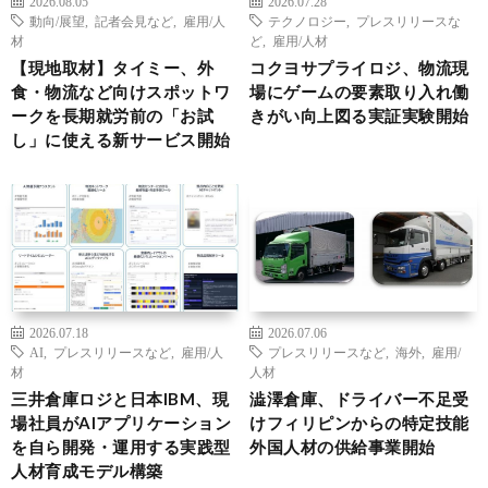
2026.08.05
2026.07.28
動向/展望
,
記者会見など
,
雇用/人
テクノロジー
,
プレスリリースな
材
ど
,
雇用/人材
【現地取材】タイミー、外
コクヨサプライロジ、物流現
食・物流など向けスポットワ
場にゲームの要素取り入れ働
ークを長期就労前の「お試
きがい向上図る実証実験開始
し」に使える新サービス開始
2026.07.18
2026.07.06
AI
,
プレスリリースなど
,
雇用/人
プレスリリースなど
,
海外
,
雇用/
材
人材
三井倉庫ロジと日本IBM、現
澁澤倉庫、ドライバー不足受
場社員がAIアプリケーション
けフィリピンからの特定技能
を自ら開発・運用する実践型
外国人材の供給事業開始
人材育成モデル構築