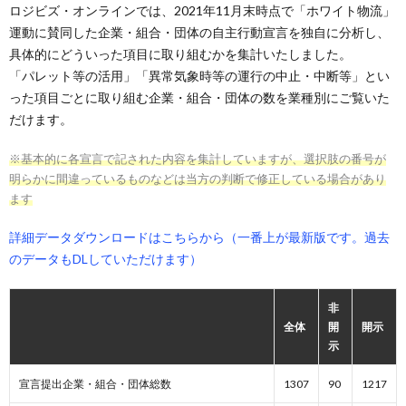
ロジビズ・オンラインでは、2021年11月末時点で「ホワイト物流」
運動に賛同した企業・組合・団体の自主行動宣言を独自に分析し、
具体的にどういった項目に取り組むかを集計いたしました。
「パレット等の活用」「異常気象時等の運行の中止・中断等」とい
った項目ごとに取り組む企業・組合・団体の数を業種別にご覧いた
だけます。
※基本的に各宣言で記された内容を集計していますが、選択肢の番号が
明らかに間違っているものなどは当方の判断で修正している場合があり
ます
詳細データダウンロードはこちらから（一番上が最新版です。過去
のデータもDLしていただけます）
非
全体
開
開示
示
宣言提出企業・組合・団体総数
1307
90
1217