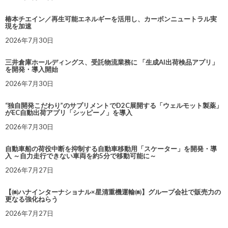
椿本チエイン／再生可能エネルギーを活用し、カーボンニュートラル実
現を加速
2026年7月30日
三井倉庫ホールディングス、受託物流業務に 「生成AI出荷検品アプリ」
を開発・導入開始
2026年7月30日
“独自開発こだわり”のサプリメントでD2C展開する「ウェルモット製薬」
がEC自動出荷アプリ「シッピーノ」を導入
2026年7月30日
自動車船の荷役中断を抑制する自動車移動用「スケーター」を開発・導
入 ～自力走行できない車両を約5分で移動可能に～
2026年7月27日
【㈱ハナインターナショナル×星清重機運輸㈱】グループ会社で販売力の
更なる強化ねらう
2026年7月27日