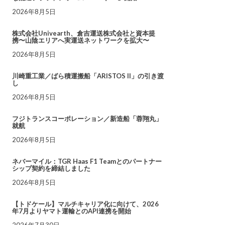
2026年8月5日
株式会社Univearth、倉吉運送株式会社と資本提
携〜山陰エリアへ実運送ネットワークを拡大〜
2026年8月5日
川崎重工業／ばら積運搬船「ARISTOS II」の引き渡
し
2026年8月5日
フジトランスコーポレーション／新造船「蓉翔丸」
就航
2026年8月5日
ネバーマイル：TGR Haas F1 Teamとのパートナー
シップ契約を締結しました
2026年8月5日
【トドケール】マルチキャリア化に向けて、2026
年7月よりヤマト運輸とのAPI連携を開始
2026年7月30日