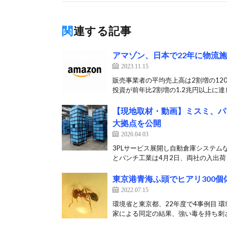
関連する記事
アマゾン、日本で22年に物流施
2023.11.15
販売事業者の平均売上高は2割増の120
投資が前年比2割増の1.2兆円以上に達し
【現地取材・動画】ミスミ、パ
大拠点を公開
2026.04.03
3PLサービス展開し自動倉庫システム
とパンチ工業は4月2日、両社の入出荷・
東京港青海ふ頭でヒアリ300個
2022.07.15
環境省と東京都、22年度で4事例目 
家による同定の結果、強い毒を持ち刺さ