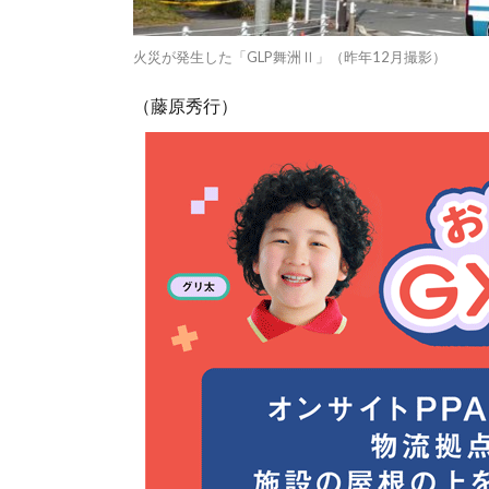
火災が発生した「GLP舞洲Ⅱ」（昨年12月撮影）
（藤原秀行）