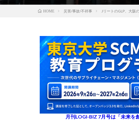
災害/事故/不祥事
JリートのGLP、大
HOME
月刊LOGI-BIZ 7月号は「未