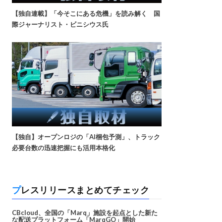
【独自連載】「今そこにある危機」を読み解く 国
際ジャーナリスト・ビニシウス氏
【独自】オープンロジの「AI梱包予測」、トラック
必要台数の迅速把握にも活用本格化
プレスリリースまとめてチェック
CBcloud、全国の「Marq」施設を起点とした新た
な配送プラットフォーム「MarqGO」開始