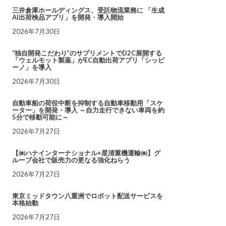
三井倉庫ホールディングス、受託物流業務に 「生成
AI出荷検品アプリ」を開発・導入開始
2026年7月30日
“独自開発こだわり”のサプリメントでD2C展開する
「ウェルモット製薬」がEC自動出荷アプリ「シッピ
ーノ」を導入
2026年7月30日
自動車船の荷役中断を抑制する自動車移動用「スケ
ーター」を開発・導入 ～自力走行できない車両を約
5分で移動可能に～
2026年7月27日
【㈱ハナインターナショナル×星清重機運輸㈱】グ
ループ会社で販売力の更なる強化ねらう
2026年7月27日
東京ミッドタウン八重洲でロボット配送サービスを
本格始動
2026年7月27日