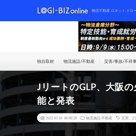
物流不動産,ロボット,ドロ
独自取材
物流施設/不動産
災害/事故/不祥
JリートのGLP、大阪
能と発表
2022.03.10 06:00:28
物流施設/不動産
災害
,
プ