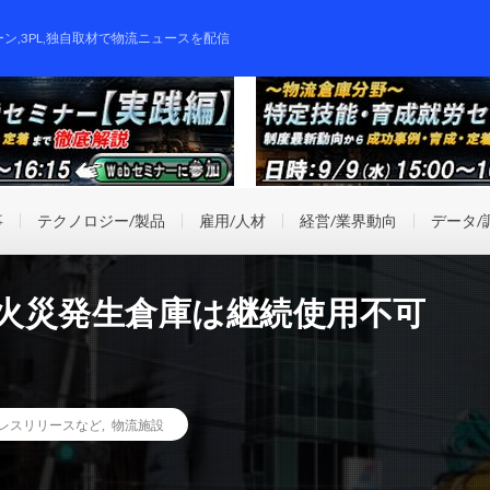
ーン,3PL,独自取材で物流ニュースを配信
事
テクノロジー/製品
雇用/人材
経営/業界動向
データ/
の火災発生倉庫は継続使用不可
レスリリースなど
,
物流施設