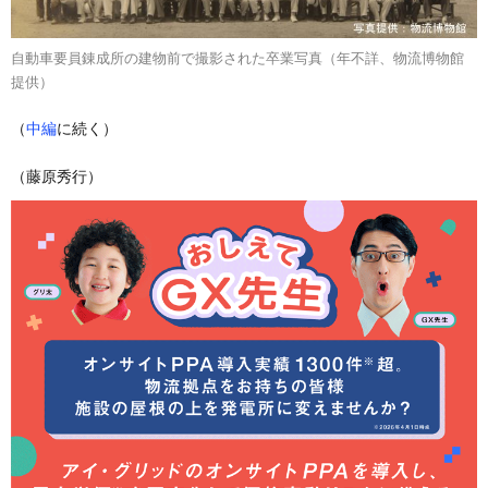
自動車要員錬成所の建物前で撮影された卒業写真（年不詳、物流博物館
提供）
（
中編
に続く）
（藤原秀行）