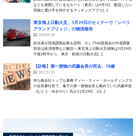
などを展開しているセルート（東京）は9月5日、配送したい
荷物と運び手を仲介するマッチングアプリ[…]
東京海上日動火災、5月29日のセミナーで「シベリ
アランドブリッジ」の物流報告
2019.05.09
担当者が現地調査結果を説明、ロシアNIS貿易会の中居調査
部長は経済情勢など解説へ 東京海上日動火災保険は5月29日
午後2時半から、東京・銀座の日動火災[…]
【訃報】第一貨物の武藤会長が死去、78歳
2022.12.01
持ち株会社トップも兼務 ディー・ティー・ホールディングス
の会長兼社長で、傘下の第一貨物会長も務めていた武藤幸規
（むとう・ゆきのり）氏が11月29日、心[…]