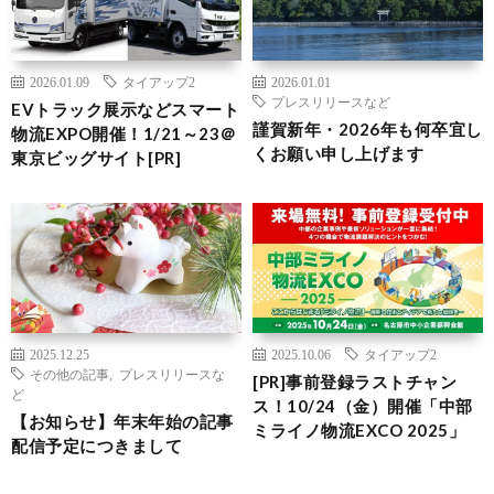
2026.01.09
タイアップ2
2026.01.01
プレスリリースなど
EVトラック展示などスマート
謹賀新年・2026年も何卒宜し
物流EXPO開催！1/21～23＠
くお願い申し上げます
東京ビッグサイト[PR]
2025.12.25
2025.10.06
タイアップ2
その他の記事
,
プレスリリースな
[PR]事前登録ラストチャン
ど
ス！10/24（金）開催「中部
【お知らせ】年末年始の記事
ミライノ物流EXCO 2025」
配信予定につきまして