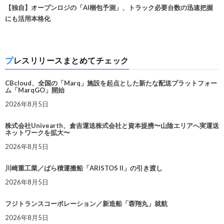
【独自】オープンロジの「AI梱包予測」、トラック必要台数の迅速把握
にも活用本格化
プレスリリースまとめてチェック
CBcloud、全国の「Marq」施設を起点とした新たな配送プラットフォー
ム「MarqGO」開始
2026年8月5日
株式会社Univearth、倉吉運送株式会社と資本提携〜山陰エリアへ実運送
ネットワークを拡大〜
2026年8月5日
川崎重工業／ばら積運搬船「ARISTOS II」の引き渡し
2026年8月5日
フジトランスコーポレーション／新造船「蓉翔丸」就航
2026年8月5日