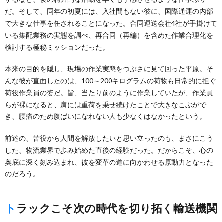
だ。そして、同年の初夏には、入社間もない彼に、国際通運の内部
で大きな仕事を任されることになった。合同運送会社4社が手掛けて
いる集配業務の実態を調べ、再合同（再編）を含めた作業合理化を
検討する極秘ミッションだった。
本来の目的を隠し、現場の作業実態をつぶさに見て回った平原。そ
んな彼が直面したのは、100～200キログラムの荷物も日常的に担ぐ
荷役作業員の姿だ。皆、当たり前のように作業していたが、作業員
らが裸になると、肩には重荷を乗せ続けたことで大きなこぶがで
き、腰痛のため腹ばいになれない人も少なくはなかったという。
前述の、苦役から人間を解放したいと思い立ったのも、まさにこう
した、物流業界で歩み始めた直後の経験だった。だからこそ、心の
奥底に深く刻み込まれ、彼を変革の道に向かわせる原動力となった
のだろう。
トラックこそ次の時代を切り拓く輸送機関