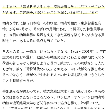
※本文中、「流通科学大学」を「流通経済大学」に訂正させていた
だきます。ご迷惑をお掛けしたことを深くおわび申し上げます
物流を専門に扱う日本唯一の博物館、物流博物館（東京都港区高
輪）が今年2月から5月の約3カ月間にわたって開催した特別展示会
は、今日の物流業界の発展を支えてきた基礎を築く上で多大なる貢
献をした、ある人物に焦点を当てていた。
その人の名は、平原直（ひらはら・すなお、1902～2001年）。専門
誌の発刊などを通じ、戦前から戦後の長きにわたる激動期に人間を
荷役の苦しみから解放しようと尽力し続けた。その功績を知る人た
ちは皆、彼を「荷役近代化の父」と称える。単に機械化を推し進め
るのではなく、機械化で失われる人々の技や姿を語り継ごうとした
ことも特筆すべきだ。
特別展示会が終わっても、彼の業績は末永く語り継がれるべきもの
なのは言をまたないところだろう。ロジビズ・オンラインは物流博
物館や流通経済大学など関係各位のご協力を得て、計3回にわた
り、“不世出の巨人”・平原の生涯を紹介する。その足跡をたどるの