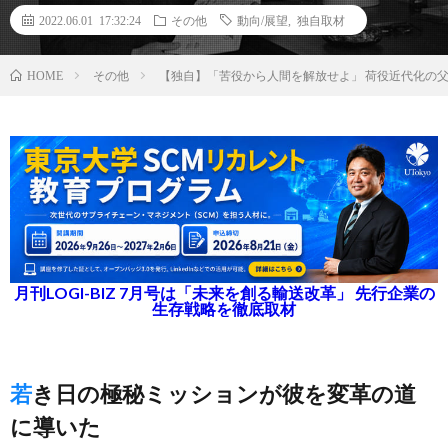
2022.06.01 17:32:24
その他
動向/展望
,
独自取材
その他
【独自】「苦役から人間を解放せよ」 荷役近代化の
HOME
月刊LOGI-BIZ 7月号は「未来を創る輸送改革」 先行企業の
生存戦略を徹底取材
若き日の極秘ミッションが彼を変革の道
に導いた