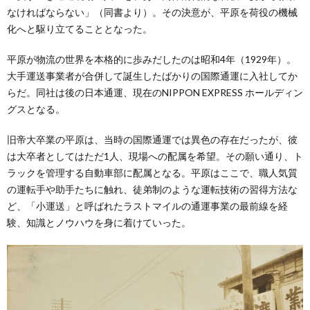
なければならない」（同書より）。その決意が、平原を荷役の機械
化へと駆り立てることとなった。
平原が物流の世界を本格的に歩みだしたのは昭和4年（1929年）。
大手運送事業者が合併して誕生したばかりの国際通運に入社してか
らだ。同社は後の日本通運、現在のNIPPON EXPRESS ホールディン
グスとなる。
旧帝大卒業の平原は、当時の国際通運では異色の存在だったが、彼
は大卒者としてはただ1人、現場への配属を希望。その願い通り、ト
ラックを管理する自動車部に配属となる。平原はここで、職人気質
の運転手や助手たちに触れ、徒弟制のような運転技術の習得方法な
ど、「小運送」と呼ばれたラストマイルの通運事業の最前線を経
験、知識とノウハウを身に着けていった。