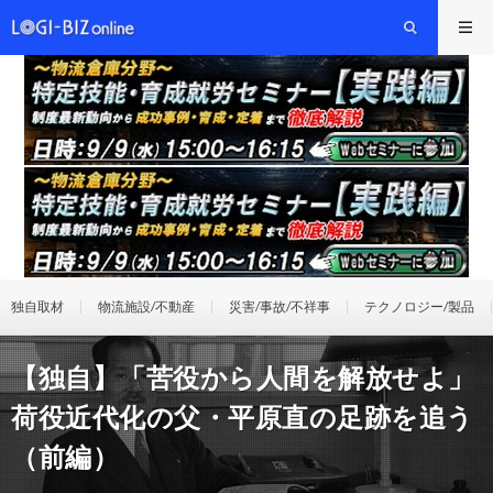
独自取材
物流施設/不動産
災害/事故/不祥事
テクノロジー/製品
【独自】「苦役から人間を解放せよ」
荷役近代化の父・平原直の足跡を追う
（前編）