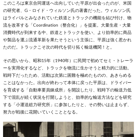
このころは東京合同運送へ出向していた平原が出会ったのが、米国
の研究者、G・ロイド・ウィルソン氏の著書だった。ウィルソン氏
はライバルとみなされていた鉄道とトラックの機能を結び付け、物
流を改革する「Coordination（整合化）」を提案。大量生産・大量
消費時代が到来する中、鉄道とトラックを使い、より効率的に商品
や製品を運ぶ流通革新を果たそうという主張に、平原は強く惹かれ
たのだ。トラックこそ次の時代を切り拓く輸送機関！と。
その思いから、昭和15年（1940年）に民間で初めてセミ・トレーラ
ーを実用化するなど、トラックを物流に生かそうと精力的に活動。
戦時下だったため、活動は次第に困難を極めたものの、あきらめる
ことはなかった。出向が終わって本体に戻った平原は、ドライバー
を育成する「自動車要員錬成所」を開設したり、戦時下の輸送力低
下で混乱が続く状況を打開しようと、効率的な輸送方法などを研究
する「小運送総力研究所」に参加したりと、その勢いは止まらず、
努力が戦後に花開いていくこととなる。