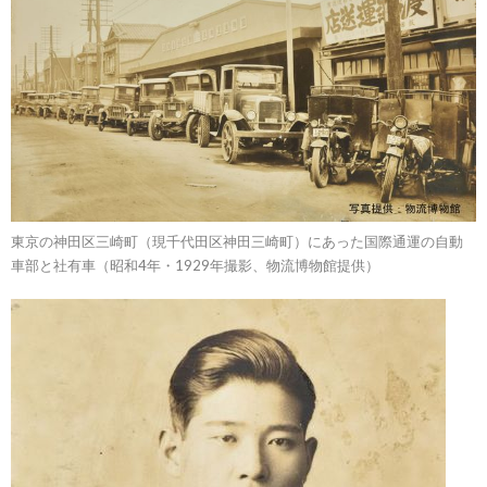
東京の神田区三崎町（現千代田区神田三崎町）にあった国際通運の自動
車部と社有車（昭和4年・1929年撮影、物流博物館提供）