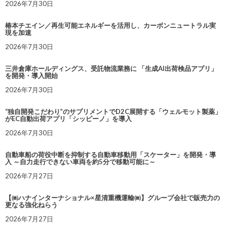
2026年7月30日
椿本チエイン／再生可能エネルギーを活用し、カーボンニュートラル実
現を加速
2026年7月30日
三井倉庫ホールディングス、受託物流業務に 「生成AI出荷検品アプリ」
を開発・導入開始
2026年7月30日
“独自開発こだわり”のサプリメントでD2C展開する「ウェルモット製薬」
がEC自動出荷アプリ「シッピーノ」を導入
2026年7月30日
自動車船の荷役中断を抑制する自動車移動用「スケーター」を開発・導
入 ～自力走行できない車両を約5分で移動可能に～
2026年7月27日
【㈱ハナインターナショナル×星清重機運輸㈱】グループ会社で販売力の
更なる強化ねらう
2026年7月27日