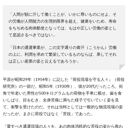
「人間が額に汗して働くことが、いかに尊いものにせよ、そ
の労働が人間能力の生理的限界を超え、健康をいため、寿命
をちぢめる肉体酷使となっては、もはや正しい労働の姿とし
て是認さるべきではない」
「日本の通運事業が、この文字通りの膏汗（こうかん）労働
の上に、利潤を求めて繁栄しているものならば、果してそれ
は正しい産業の姿と云えるであろうか」
平原が昭和29年（1954年）に記した『荷役現場を守る人々』（荷役
研究所）の一節だ。昭和5年（1930年）、彼が20代だったころ、街
角で年老いた男性が500キログラムもの荷物を手車に載せ、歯を食
いしばり、目をむき、全身苦痛に満ちた様子で引いていく姿を見
て、衝撃を受けたのだ。それは当時としては一般的な物流現場の姿
だったが、まさに荷役ではなく「苦役」であった。
「愛すべき通運現場の人々を、あの肉体消耗的な苦役の姿から救わ