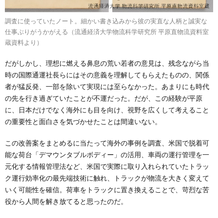
調査に使っていたノート。細かい書き込みから彼の実直な人柄と誠実な
仕事ぶりがうかがえる（流通経済大学物流科学研究所 平原直物流資料室
蔵資料より）
だがしかし、理想に燃える鼻息の荒い若者の意見は、残念ながら当
時の国際通運社長らにはその意義を理解してもらえたものの、関係
者が猛反発、一部を除いて実現には至らなかった。あまりにも時代
の先を行き過ぎていたことが不運だった。だが、この経験が平原
に、日本だけでなく海外にも目を向け、視野を広くして考えること
の重要性と面白さを気づかせたことは間違いない。
この改善案をまとめるに当たって海外の事例を調査、米国で脱着可
能な荷台「デマウンタブルボディー」の活用、車両の運行管理を一
元化する情報管理法など、米国で実際に取り入れられていたトラッ
ク運行効率化の最先端技術に触れ、トラックが物流を大きく変えて
いく可能性を確信。荷車をトラックに置き換えることで、苛烈な苦
役から人間を解き放てると思ったのだ。