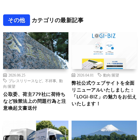
その他
カテゴリの最新記事
2026.06.25
2026.04.01
動向/展望
プレスリリースなど
,
不祥事
,
動
弊社公式ウェブサイトを全面
向/展望
リニューアルいたしました：
公取委、荷主779社に荷待ち
「LOGI-BIZ」の魅力をお伝え
など独禁法上の問題行為と注
いたします！
意喚起文書送付