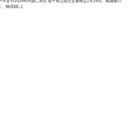
不足や2024年問題に対応 金子恭之国土交通相は2月24日、閣議後の
、物流効[…]