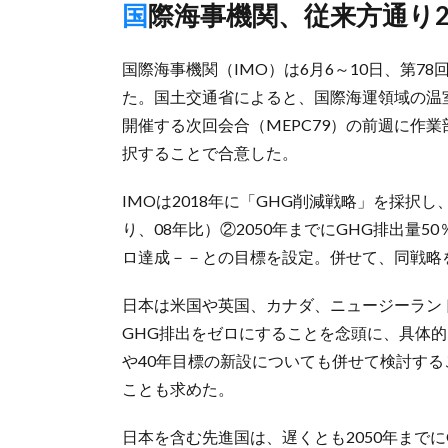
国際海事機関、従来方通り
国際海事機関（IMO）は6月6～10日、第7
た。国土交通省によると、国際海運領域の温室
開催する次回会合（MEPC79）の前週に作業
択することで合意した。
IMOは2018年に「GHG削減戦略」を採択し
り、08年比）②2050年までにGHG排出量
ロ達成－－との目標を設定。併せて、同戦略を
日本は米国や英国、カナダ、ニュージーランド
GHG排出をゼロにすることを念頭に、具体的
や40年目標の新設についても併せて検討する
ことも求めた。
日本を含む先進国は、遅くとも2050年まで