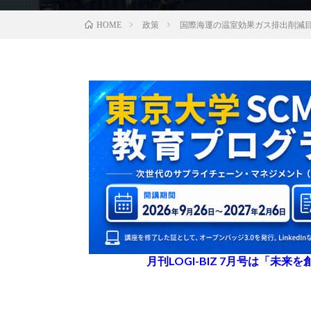
政策
国際海運の温室効果ガス排出削減
HOME
月刊LOGI-BIZ 7月号は「未