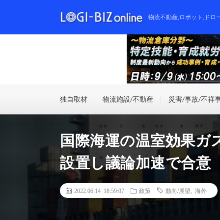
物流不動産,ロボット,ドロ
独自取材
物流施設/不動産
災害/事故/不祥
国際海運の温室効果ガ
設置し議論加速で合意
2022.06.14 18:59:07
政策
動向/展望
,
海外