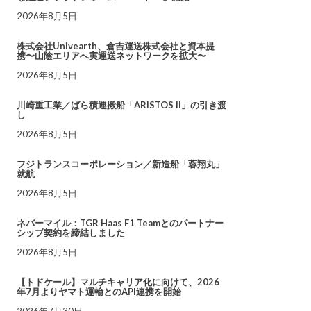
2026年8月5日
株式会社Univearth、倉吉運送株式会社と資本提
携〜山陰エリアへ実運送ネットワークを拡大〜
2026年8月5日
川崎重工業／ばら積運搬船「ARISTOS II」の引き渡
し
2026年8月5日
フジトランスコーポレーション／新造船「蓉翔丸」
就航
2026年8月5日
ネバーマイル：TGR Haas F1 Teamとのパートナー
シップ契約を締結しました
2026年8月5日
【トドケール】マルチキャリア化に向けて、2026
年7月よりヤマト運輸とのAPI連携を開始
2026年7月30日