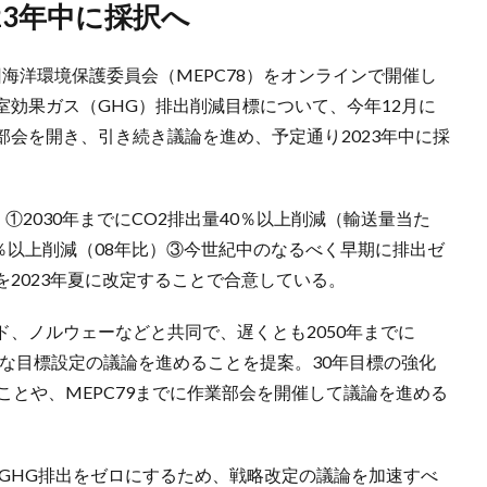
23年中に採択へ
8回海洋環境保護委員会（MEPC78）をオンラインで開催し
効果ガス（GHG）排出削減目標について、今年12月に
部会を開き、引き続き議論を進め、予定通り2023年中に採
、①2030年までにCO2排出量40％以上削減（輸送量当た
50％以上削減（08年比）③今世紀中のなるべく早期に排出ゼ
2023年夏に改定することで合意している。
、ノルウェーなどと共同で、遅くとも2050年までに
な目標設定の議論を進めることを提案。30年目標の強化
ことや、MEPC79までに作業部会を開催して議論を進める
にGHG排出をゼロにするため、戦略改定の議論を加速すべ