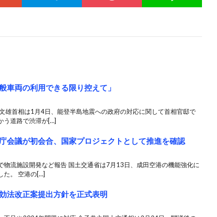
般車両の利用できる限り控えて」
田文雄首相は1月4日、能登半島地震への政府の対応に関して首相官邸で
う道路で渋滞が[…]
庁会議が初会合、国家プロジェクトとして推進を確認
物流施設開発など報告 国土交通省は7月13日、成田空港の機能強化に
。 空港の[…]
効法改正案提出方針を正式表明