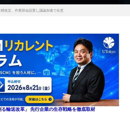
目標改定、作業部会設置し議論加速で合意
来を創る輸送改革」 先行企業の生存戦略を徹底取材