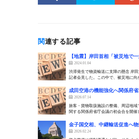
関連する記事
【地震】岸田首相「被災地で一
2024.01.04
渋滞発生で物資輸送に支障の懸念 岸
記者会見した。この中で、被災地に向か
成田空港の機能強化へ関係府省
2026.07.14
旅客・貨物取扱施設の整備、周辺地域で
関する関係府省庁会議の初会合を開催した
金子国交相、中継輸送促進へ物
2026.02.24