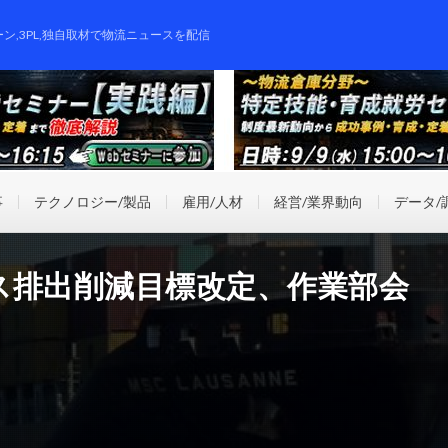
ーン,3PL,独自取材で物流ニュースを配信
事
テクノロジー/製品
雇用/人材
経営/業界動向
データ/
ス排出削減目標改定、作業部会