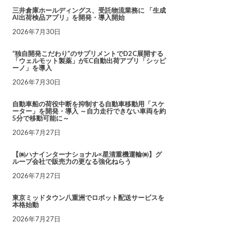
三井倉庫ホールディングス、受託物流業務に 「生成
AI出荷検品アプリ」を開発・導入開始
2026年7月30日
“独自開発こだわり”のサプリメントでD2C展開する
「ウェルモット製薬」がEC自動出荷アプリ「シッピ
ーノ」を導入
2026年7月30日
自動車船の荷役中断を抑制する自動車移動用「スケ
ーター」を開発・導入 ～自力走行できない車両を約
5分で移動可能に～
2026年7月27日
【㈱ハナインターナショナル×星清重機運輸㈱】グ
ループ会社で販売力の更なる強化ねらう
2026年7月27日
東京ミッドタウン八重洲でロボット配送サービスを
本格始動
2026年7月27日