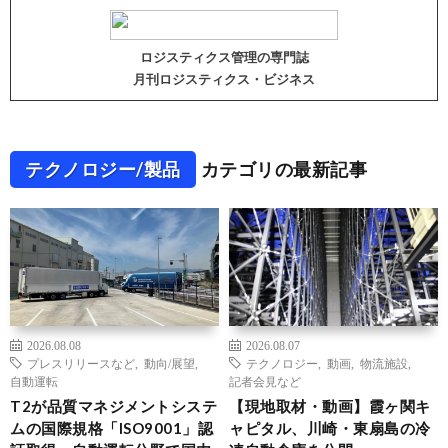
ロジスティクス管理の専門誌
月刊ロジスティクス・ビジネス
テクノロジー/製品
カテゴリの最新記事
2026.08.08
2026.08.07
プレスリリースなど
,
動向/展望
,
テクノロジー
,
動画
,
物流施設
,
自動運転
記者会見など
T2が品質マネジメントシステ
【現地取材・動画】霞ヶ関キ
ムの国際規格「ISO9001」認
ャピタル、川崎・東扇島の冷