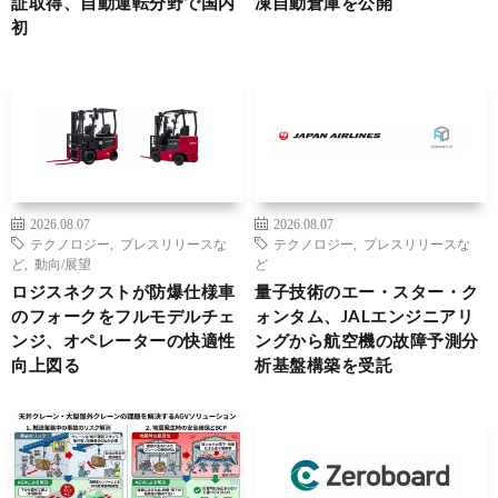
証取得、自動運転分野で国内
凍自動倉庫を公開
初
2026.08.07
2026.08.07
テクノロジー
,
プレスリリースな
テクノロジー
,
プレスリリースな
ど
,
動向/展望
ど
ロジスネクストが防爆仕様車
量子技術のエー・スター・ク
のフォークをフルモデルチェ
ォンタム、JALエンジニアリ
ンジ、オペレーターの快適性
ングから航空機の故障予測分
向上図る
析基盤構築を受託