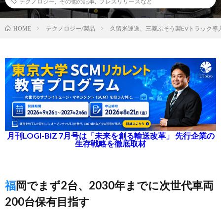
テクノロジー
,
その他の記事
,
プレスリリースなど
テクノロジー/製品
久留米運送、三菱ふそう製EVトラック導
HOME
月刊LOGI-BIZ 7月号は「未来を創る輸送改革」 先行企業の
生存戦略を徹底取材
福岡でまず2台、2030年までに次世代車両
200台保有目指す