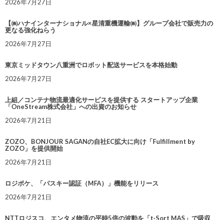
2026年7月27日
【㈱ハナインターナショナル×星清重機運輸㈱】グループ会社で販売力の
更なる強化ねらう
2026年7月27日
東京ミッドタウン八重洲でロボット配送サービスを本格始動
2026年7月27日
上組／コンテナ物流最適化サービスを提供する スタートアップ企業
「OneStream株式会社」への出資のお知らせ
2026年7月21日
ZOZO、BONJOUR SAGANの自社EC拡大に向け「Fulfillment by
ZOZO」を提供開始
2026年7月21日
ロジポケ、「パスキー認証（MFA）」機能をリリース
2026年7月21日
NTTロジスコ、エンタメ物流の平時5倍の波動を「t-Sort MAS」で吸収