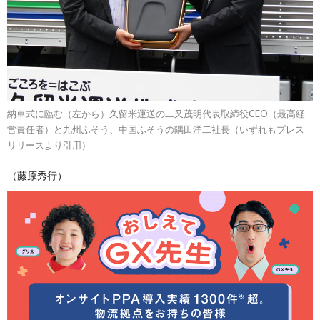
納車式に臨む（左から）久留米運送の二又茂明代表取締役CEO（最高経
営責任者）と九州ふそう、中国ふそうの隅田洋二社長（いずれもプレス
リリースより引用）
（藤原秀行）