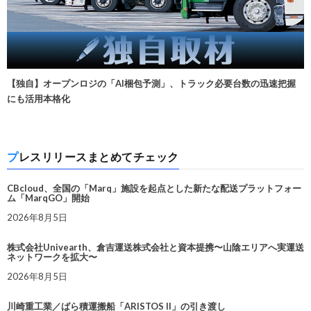
【独自】オープンロジの「AI梱包予測」、トラック必要台数の迅速把握
にも活用本格化
プレスリリースまとめてチェック
CBcloud、全国の「Marq」施設を起点とした新たな配送プラットフォー
ム「MarqGO」開始
2026年8月5日
株式会社Univearth、倉吉運送株式会社と資本提携〜山陰エリアへ実運送
ネットワークを拡大〜
2026年8月5日
川崎重工業／ばら積運搬船「ARISTOS II」の引き渡し