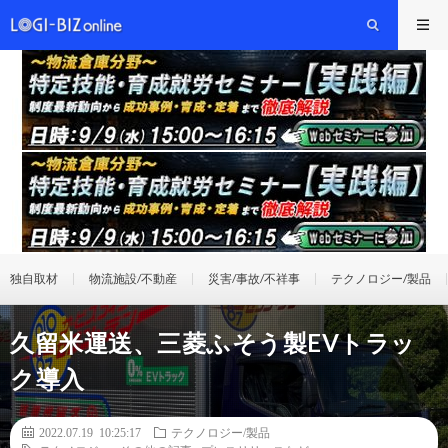
独自取材
物流施設/不動産
災害/事故/不祥事
テクノロジー/製品
久留米運送、三菱ふそう製EVトラッ
ク導入
2022.07.19 10:25:17
テクノロジー/製品