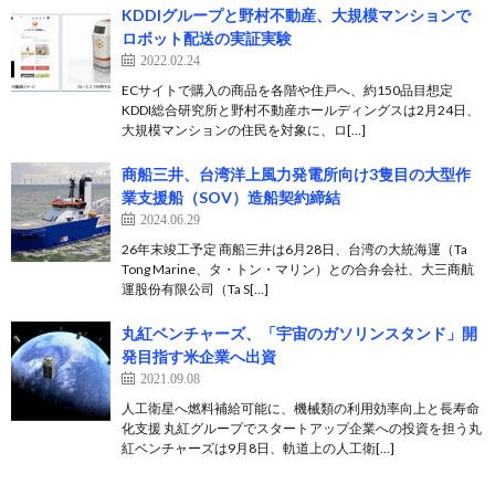
KDDIグループと野村不動産、大規模マンションで
ロボット配送の実証実験
2022.02.24
ECサイトで購入の商品を各階や住戸へ、約150品目想定
KDDI総合研究所と野村不動産ホールディングスは2月24日、
大規模マンションの住民を対象に、ロ[…]
商船三井、台湾洋上風力発電所向け3隻目の大型作
業支援船（SOV）造船契約締結
2024.06.29
26年末竣工予定 商船三井は6月28日、台湾の大統海運（Ta
Tong Marine、タ・トン・マリン）との合弁会社、大三商航
運股份有限公司（Ta S[…]
丸紅ベンチャーズ、「宇宙のガソリンスタンド」開
発目指す米企業へ出資
2021.09.08
人工衛星へ燃料補給可能に、機械類の利用効率向上と長寿命
化支援 丸紅グループでスタートアップ企業への投資を担う丸
紅ベンチャーズは9月8日、軌道上の人工衛[…]