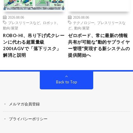
2026.08.06
2026.08.06
プレスリリースなど
,
ロボット
,
テクノロジー
,
プレスリリースな
動向/展望
ど
,
動向/展望
ROBO-HI、吊り下げ式クレー
ゼロボード、常に最新の情報
ンに代わる超重量級
共有が可能な“動的サプライヤ
200tAGVで「落下リスク」
ー管理”実現する新システムの
解消と説明
提供開始へ
Back to Top
メルマガ会員登録
プライバシーポリシー