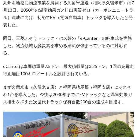
九州を地盤に物流事業を展開する久留米運送（福岡県久留米市）は7
月13日、2050年の温室効果ガス排出実質ゼロ（カーボンニュートラ
ル）達成に向け、初めてEV（電気自動車）トラックを導入したと発
表した。
同日、三菱ふそうトラック・バス製の「e-Canter」の納車式を実施
した。物流領域も脱炭素を求める潮流が強まっているのに対応す
る。
eCanterは車両総重量7.5トン、最大積載量は3.25トン。1回の充電走
行距離は100キロメートルと設計されている。
まず久留米市（久留米支店）と福岡県糟屋郡（福岡支店）にそれぞ
れ1台を導入した。今後は2030年までにEVトラックなど温室効果ガ
ス排出を抑えた次世代トラック保有台数200台の達成を目指す。