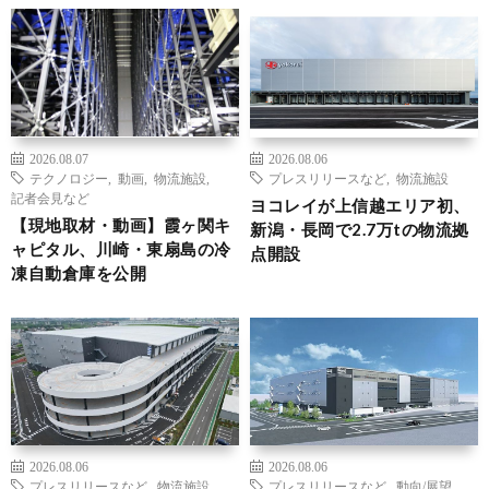
2026.08.07
2026.08.06
テクノロジー
,
動画
,
物流施設
,
プレスリリースなど
,
物流施設
記者会見など
ヨコレイが上信越エリア初、
【現地取材・動画】霞ヶ関キ
新潟・長岡で2.7万tの物流拠
ャピタル、川崎・東扇島の冷
点開設
凍自動倉庫を公開
2026.08.06
2026.08.06
プレスリリースなど
,
物流施設
プレスリリースなど
,
動向/展望
,