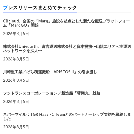
プレスリリースまとめてチェック
CBcloud、全国の「Marq」施設を起点とした新たな配送プラットフォー
ム「MarqGO」開始
2026年8月5日
株式会社Univearth、倉吉運送株式会社と資本提携〜山陰エリアへ実運送
ネットワークを拡大〜
2026年8月5日
川崎重工業／ばら積運搬船「ARISTOS II」の引き渡し
2026年8月5日
フジトランスコーポレーション／新造船「蓉翔丸」就航
2026年8月5日
ネバーマイル：TGR Haas F1 Teamとのパートナーシップ契約を締結しま
した
2026年8月5日