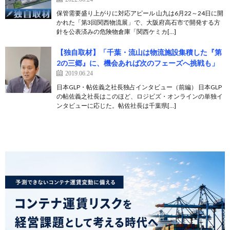
保管需要盛り上がりに対応アピール 山九は6月22～24日に開
かれた「第3回関西物流展」で、大阪府高石市で開発する方
針を公表済みの危険物倉庫「関西ケミカ[…]
【独自取材】「千葉・流山は物流施設集積した『第
2の三郷』に、機会あれば次のフェーズへ挑戦も」
2019.06.24
日本GLP・帖佐義之社長独占インタビュー（前編） 日本GLP
の帖佐義之社長はこのほど、ロジビズ・オンラインの単独イ
ンタビューに応じた。帖佐社長は千葉県[…]