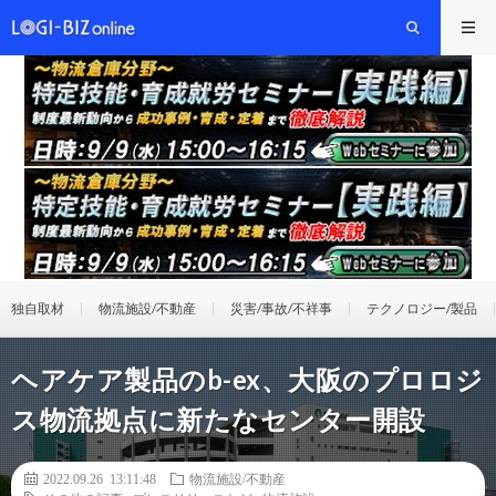
独自取材
物流施設/不動産
災害/事故/不祥事
テクノロジー/製品
ヘアケア製品のb-ex、大阪のプロロジ
ス物流拠点に新たなセンター開設
2022.09.26 13:11:48
物流施設/不動産