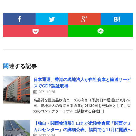
関連する記事
日本通運、香港の現地法人が自社倉庫と輸送サービ
スでGDP認証取得
2021.10.26
高品質な医薬品物流ニーズの高まり予想 日本通運は10月26
日、現地法人の香港日本通運が9月30日を発効日として、香
港のコンテナターミナルに隣接する自社[…]
【独自・関西物流展】山九が危険物倉庫「関西ケミ
カルセンター」の詳細公表、福岡でも11月に開設へ
2022.06.24