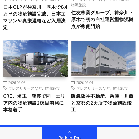
物流施設
日本GLPが神奈川・厚木で8.4
住友林業グループ、神奈川・
万㎡の物流施設完成、日本エ
厚木で初の自社運営型物流拠
マソンや真栄運輸など入居決
点が稼働開始
定
2026.08.06
2026.08.06
プレスリリースなど
,
物流施設
プレスリリースなど
,
物流施設
CRE、埼玉・朝霞で同一エリ
阪急阪神不動産、兵庫・川西
ア内の物流施設2棟目開発に
と京都の2カ所で物流施設竣
本格着手
工
Back to Top