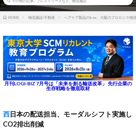
その他の記事
,
プレスリリースなど
,
物流施設
物流施設/不動産
ヘアケア製品のb-ex、大阪のプロロジス物
HOME
月刊LOGI-BIZ 7月号は「未来を創る輸送改革」 先行企業の
生存戦略を徹底取材
西日本の配送担当、モーダルシフト実施し
CO2排出削減