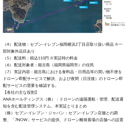
（4） 配送物：セブン‐イレブン福岡横浜2丁目店取り扱い商品 ※一
部対象外品目あり
（5） 配送料：税込110円 ※実証時の料金
（6） 配送対象者：能古島（福岡県福岡市）の住民
（7） 実証内容：能古島における食料品・日用品等の買い物不便を
ドローン即配サービスで解決、および夜間（日没後）のドローン即
配サービスの需要を確認する。
【各社の主な役割】
ANAホールディングス（株）：ドローンの遠隔運航・管理、配送通
知を含む配送管理システム、本実証とりまとめ
（株）セブン-イレブン・ジャパン：セブン-イレブン店舗との調
整、「7NOW」サービスの提供、ドローン離発着場の店舗への設置