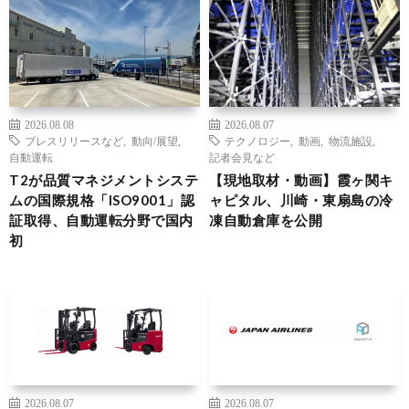
2026.08.08
2026.08.07
プレスリリースなど
,
動向/展望
,
テクノロジー
,
動画
,
物流施設
,
自動運転
記者会見など
T2が品質マネジメントシステ
【現地取材・動画】霞ヶ関キ
ムの国際規格「ISO9001」認
ャピタル、川崎・東扇島の冷
証取得、自動運転分野で国内
凍自動倉庫を公開
初
2026.08.07
2026.08.07