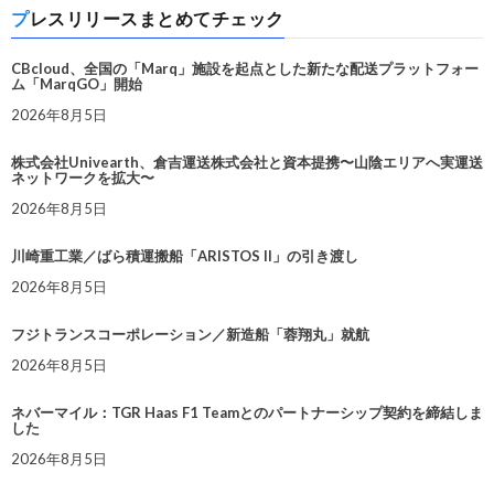
プレスリリースまとめてチェック
CBcloud、全国の「Marq」施設を起点とした新たな配送プラットフォー
ム「MarqGO」開始
2026年8月5日
株式会社Univearth、倉吉運送株式会社と資本提携〜山陰エリアへ実運送
ネットワークを拡大〜
2026年8月5日
川崎重工業／ばら積運搬船「ARISTOS II」の引き渡し
2026年8月5日
フジトランスコーポレーション／新造船「蓉翔丸」就航
2026年8月5日
ネバーマイル：TGR Haas F1 Teamとのパートナーシップ契約を締結しま
した
2026年8月5日