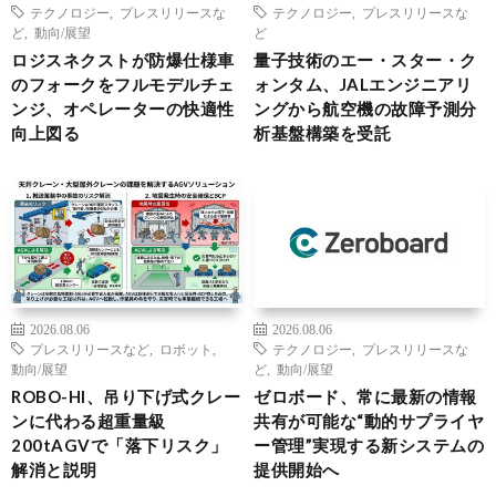
テクノロジー
,
プレスリリースな
テクノロジー
,
プレスリリースな
ど
,
動向/展望
ど
ロジスネクストが防爆仕様車
量子技術のエー・スター・ク
のフォークをフルモデルチェ
ォンタム、JALエンジニアリ
ンジ、オペレーターの快適性
ングから航空機の故障予測分
向上図る
析基盤構築を受託
2026.08.06
2026.08.06
プレスリリースなど
,
ロボット
,
テクノロジー
,
プレスリリースな
動向/展望
ど
,
動向/展望
ROBO-HI、吊り下げ式クレー
ゼロボード、常に最新の情報
ンに代わる超重量級
共有が可能な“動的サプライヤ
200tAGVで「落下リスク」
ー管理”実現する新システムの
解消と説明
提供開始へ