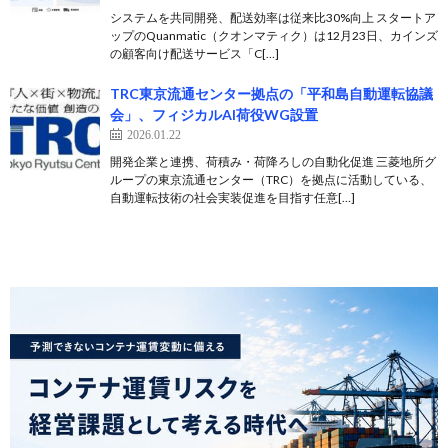
システムを共同開発、配送効率は従来比30%向上 スタートア
ップのQuanmatic（クオンマティク）は12月23日、カインズ
の顧客向け配送サービス「C[…]
TRC東京流通センター拠点の「平和島自動運転協議
会」、フィジカルAI荷役WG設置
2026.01.22
開発企業と連携、荷積み・荷降ろしの自動化促進 三菱地所グ
ループの東京流通センター（TRC）を拠点に活動している、
自動運転技術の社会実装促進を目指す任意[…]