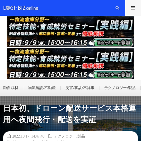
独自取材
物流施設/不動産
災害/事故/不祥事
テクノロジー/製品
日本初、ドローン配送サービス本格運
用へ夜間飛行・配送を実証
2022.10.17 14:47:40
テクノロジー/製品