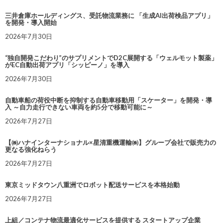
三井倉庫ホールディングス、受託物流業務に 「生成AI出荷検品アプリ」
を開発・導入開始
2026年7月30日
“独自開発こだわり”のサプリメントでD2C展開する「ウェルモット製薬」
がEC自動出荷アプリ「シッピーノ」を導入
2026年7月30日
自動車船の荷役中断を抑制する自動車移動用「スケーター」を開発・導
入 ～自力走行できない車両を約5分で移動可能に～
2026年7月27日
【㈱ハナインターナショナル×星清重機運輸㈱】グループ会社で販売力の
更なる強化ねらう
2026年7月27日
東京ミッドタウン八重洲でロボット配送サービスを本格始動
2026年7月27日
上組／コンテナ物流最適化サービスを提供する スタートアップ企業