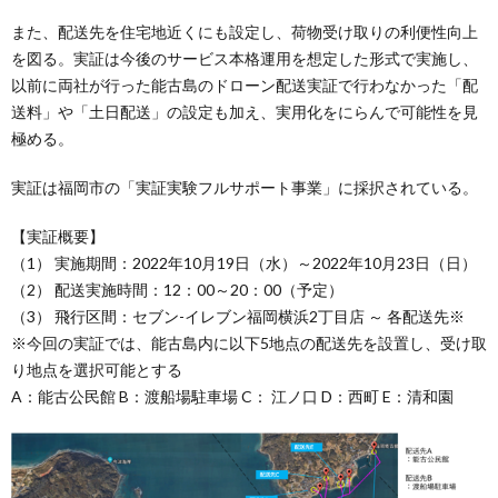
また、配送先を住宅地近くにも設定し、荷物受け取りの利便性向上
を図る。実証は今後のサービス本格運用を想定した形式で実施し、
以前に両社が行った能古島のドローン配送実証で行わなかった「配
送料」や「土日配送」の設定も加え、実用化をにらんで可能性を見
極める。
実証は福岡市の「実証実験フルサポート事業」に採択されている。
【実証概要】
（1） 実施期間：2022年10月19日（水）～2022年10月23日（日）
（2） 配送実施時間：12：00～20：00（予定）
（3） 飛行区間：セブン-イレブン福岡横浜2丁目店 ～ 各配送先※
※今回の実証では、能古島内に以下5地点の配送先を設置し、受け取
り地点を選択可能とする
A：能古公民館 B：渡船場駐車場 C： 江ノ口 D：西町 E：清和園