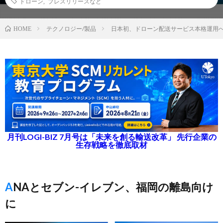
ドローン
,
プレスリリースなど
テクノロジー/製品
日本初、ドローン配送サービス本格運用
HOME
月刊LOGI-BIZ 7月号は「未来を創る輸送改革」 先行企業の
生存戦略を徹底取材
ANAとセブン-イレブン、福岡の離島向け
に