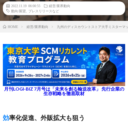
2022.11.19 06:00:55
経営/業界動向
動向/展望
,
プレスリリースなど
経営/業界動向
九州のディスカウントストア大手ミスターマッ
HOME
月刊LOGI-BIZ 7月号は「未来を創る輸送改革」 先行企業の
生存戦略を徹底取材
効率化促進、外販拡大も狙う