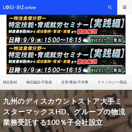
独自取材
物流施設/不動産
災害/事故/不祥事
テクノロジー/製品
九州のディスカウントストア大手ミ
スターマックスHD、グループの物流
業務受託する100％子会社設立