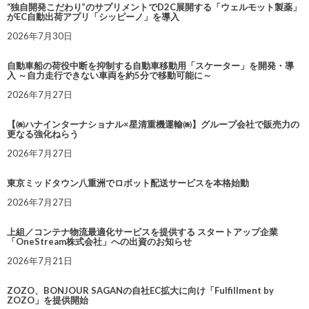
“独自開発こだわり”のサプリメントでD2C展開する「ウェルモット製薬」
がEC自動出荷アプリ「シッピーノ」を導入
2026年7月30日
自動車船の荷役中断を抑制する自動車移動用「スケーター」を開発・導
入 ～自力走行できない車両を約5分で移動可能に～
2026年7月27日
【㈱ハナインターナショナル×星清重機運輸㈱】グループ会社で販売力の
更なる強化ねらう
2026年7月27日
東京ミッドタウン八重洲でロボット配送サービスを本格始動
2026年7月27日
上組／コンテナ物流最適化サービスを提供する スタートアップ企業
「OneStream株式会社」への出資のお知らせ
2026年7月21日
ZOZO、BONJOUR SAGANの自社EC拡大に向け「Fulfillment by
ZOZO」を提供開始