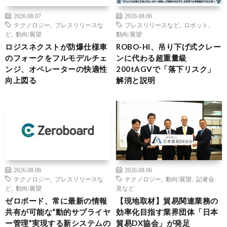
2026.08.07
2026.08.06
テクノロジー
,
プレスリリースな
プレスリリースなど
,
ロボット
,
ど
,
動向/展望
動向/展望
ロジスネクストが防爆仕様車
ROBO-HI、吊り下げ式クレー
のフォークをフルモデルチェ
ンに代わる超重量級
ンジ、オペレーターの快適性
200tAGVで「落下リスク」
向上図る
解消と説明
2026.08.06
2026.08.06
テクノロジー
,
プレスリリースな
テクノロジー
,
動向/展望
,
記者会
ど
,
動向/展望
見など
ゼロボード、常に最新の情報
【現地取材】貿易関連業務の
共有が可能な“動的サプライヤ
効率化目指す業界団体「日本
ー管理”実現する新システムの
貿易DX協会」が発足