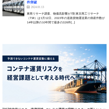
件突破
2024.01.13
東商リサーチ調査、物価高影響が7割 東京商工リサーチ
（TSR）は1月12日、2023年の道路貨物運送業の倒産件数が
14年以降の10年間で最多の328件[…]