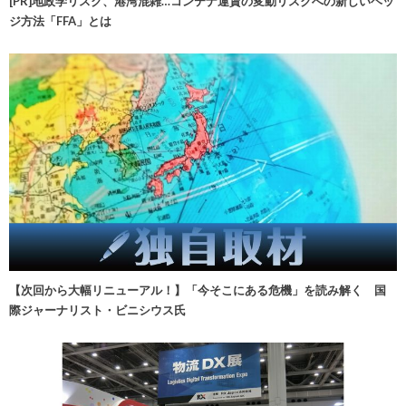
[PR]地政学リスク、港湾混雑…コンテナ運賃の変動リスクへの新しいヘッ
ジ方法「FFA」とは
【次回から大幅リニューアル！】「今そこにある危機」を読み解く 国
際ジャーナリスト・ビニシウス氏