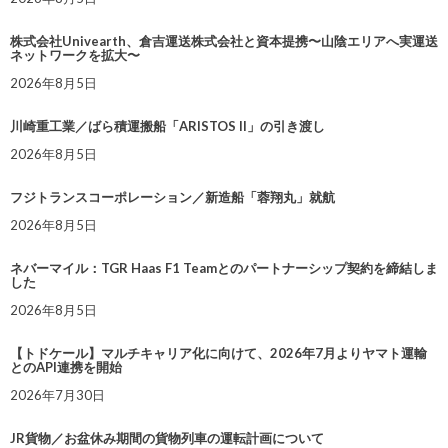
株式会社Univearth、倉吉運送株式会社と資本提携〜山陰エリアへ実運送
ネットワークを拡大〜
2026年8月5日
川崎重工業／ばら積運搬船「ARISTOS II」の引き渡し
2026年8月5日
フジトランスコーポレーション／新造船「蓉翔丸」就航
2026年8月5日
ネバーマイル：TGR Haas F1 Teamとのパートナーシップ契約を締結しま
した
2026年8月5日
【トドケール】マルチキャリア化に向けて、2026年7月よりヤマト運輸
とのAPI連携を開始
2026年7月30日
JR貨物／お盆休み期間の貨物列車の運転計画について