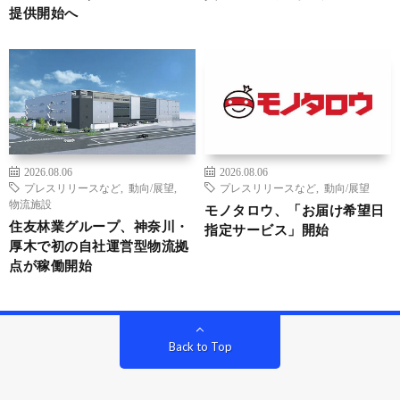
提供開始へ
2026.08.06
2026.08.06
プレスリリースなど
,
動向/展望
,
プレスリリースなど
,
動向/展望
物流施設
モノタロウ、「お届け希望日
住友林業グループ、神奈川・
指定サービス」開始
厚木で初の自社運営型物流拠
点が稼働開始
Back to Top