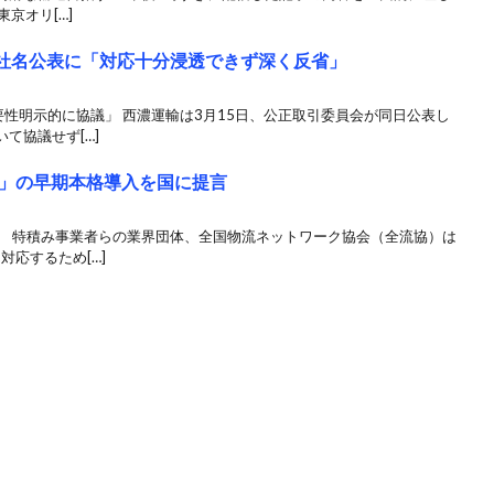
東京オリ[…]
”社名公表に「対応十分浸透できず深く反省」
要性明示的に協議」 西濃運輸は3月15日、公正取引委員会が同日公表し
て協議せず[…]
」の早期本格導入を国に提言
 特積み事業者らの業界団体、全国物流ネットワーク協会（全流協）は
対応するため[…]