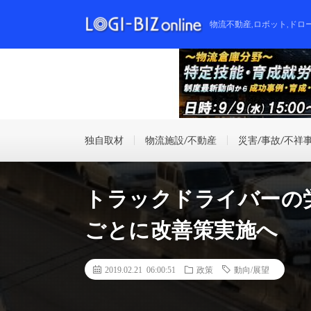
物流不動産,ロボット,ドロ
独自取材
物流施設/不動産
災害/事故/不祥
トラックドライバーの
ごとに改善策実施へ
2019.02.21 06:00:51
政策
動向/展望