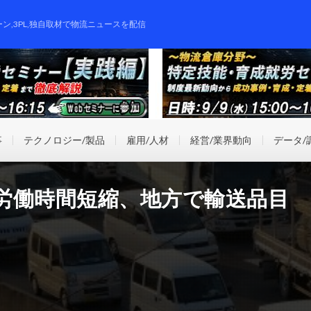
ーン,3PL,独自取材で物流ニュースを配信
事
テクノロジー/製品
雇用/人材
経営/業界動向
データ/
労働時間短縮、地方で輸送品目