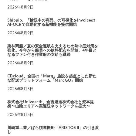
2026年8月9日
Shippio、「輸送中の商品」の可視化をInvoiceの
AI-OCRで自動化する新機能を提供開始
2026年8月9日
栗林商船／夏の安全運航を支えるため熱中症対策を
強化。今年から船員への飲料配布を開始、4年目と
なるファン付き作業服の支給も継続
2026年8月9日
CBcloud、全国の「Marq」施設を起点とした新た
な配送プラットフォーム「MarqGO」開始
2026年8月5日
株式会社Univearth、倉吉運送株式会社と資本提
携〜山陰エリアへ実運送ネットワークを拡大〜
2026年8月5日
川崎重工業／ばら積運搬船「ARISTOS II」の引き渡
し