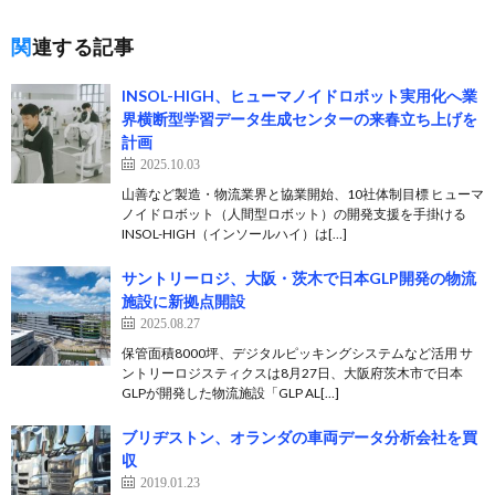
関連する記事
INSOL-HIGH、ヒューマノイドロボット実用化へ業
界横断型学習データ生成センターの来春立ち上げを
計画
2025.10.03
山善など製造・物流業界と協業開始、10社体制目標 ヒューマ
ノイドロボット（人間型ロボット）の開発支援を手掛ける
INSOL-HIGH（インソールハイ）は[…]
サントリーロジ、大阪・茨木で日本GLP開発の物流
施設に新拠点開設
2025.08.27
保管面積8000坪、デジタルピッキングシステムなど活用 サ
ントリーロジスティクスは8月27日、大阪府茨木市で日本
GLPが開発した物流施設「GLP AL[…]
ブリヂストン、オランダの車両データ分析会社を買
収
2019.01.23