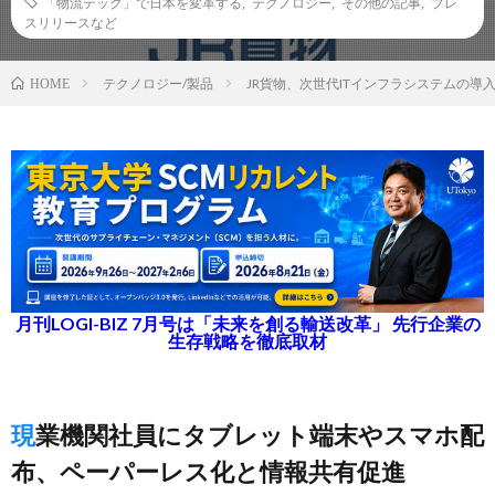
「物流テック」で日本を変革する
,
テクノロジー
,
その他の記事
,
プレ
スリリースなど
テクノロジー/製品
JR貨物、次世代ITインフラシステムの導
HOME
月刊LOGI-BIZ 7月号は「未来を創る輸送改革」 先行企業の
生存戦略を徹底取材
現業機関社員にタブレット端末やスマホ配
布、ペーパーレス化と情報共有促進