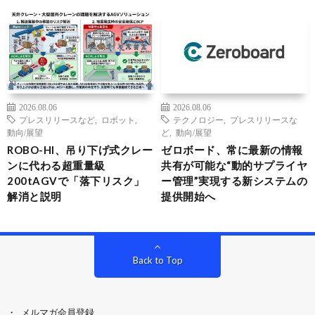
2026.08.06
2026.08.06
プレスリリースなど
,
ロボット
,
テクノロジー
,
プレスリリースな
動向/展望
ど
,
動向/展望
ROBO-HI、吊り下げ式クレー
ゼロボード、常に最新の情報
ンに代わる超重量級
共有が可能な“動的サプライヤ
200tAGVで「落下リスク」
ー管理”実現する新システムの
解消と説明
提供開始へ
Back to Top
メルマガ会員登録