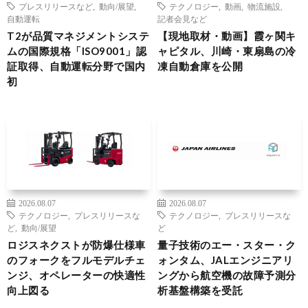
プレスリリースなど
,
動向/展望
,
テクノロジー
,
動画
,
物流施設
,
自動運転
記者会見など
T2が品質マネジメントシステ
【現地取材・動画】霞ヶ関キ
ムの国際規格「ISO9001」認
ャピタル、川崎・東扇島の冷
証取得、自動運転分野で国内
凍自動倉庫を公開
初
2026.08.07
2026.08.07
テクノロジー
,
プレスリリースな
テクノロジー
,
プレスリリースな
ど
,
動向/展望
ど
ロジスネクストが防爆仕様車
量子技術のエー・スター・ク
のフォークをフルモデルチェ
ォンタム、JALエンジニアリ
ンジ、オペレーターの快適性
ングから航空機の故障予測分
向上図る
析基盤構築を受託