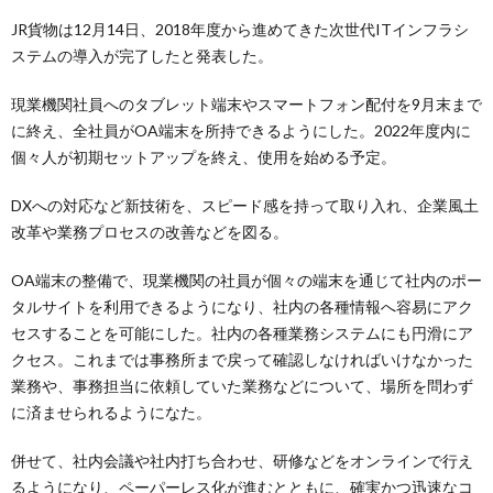
JR貨物は12月14日、2018年度から進めてきた次世代ITインフラシ
ステムの導入が完了したと発表した。
現業機関社員へのタブレット端末やスマートフォン配付を9月末まで
に終え、全社員がOA端末を所持できるようにした。2022年度内に
個々人が初期セットアップを終え、使用を始める予定。
DXへの対応など新技術を、スピード感を持って取り入れ、企業風土
改革や業務プロセスの改善などを図る。
OA端末の整備で、現業機関の社員が個々の端末を通じて社内のポー
タルサイトを利用できるようになり、社内の各種情報へ容易にアク
セスすることを可能にした。社内の各種業務システムにも円滑にア
クセス。これまでは事務所まで戻って確認しなければいけなかった
業務や、事務担当に依頼していた業務などについて、場所を問わず
に済ませられるようになた。
併せて、社内会議や社内打ち合わせ、研修などをオンラインで行え
るようになり、ペーパーレス化が進むとともに、確実かつ迅速なコ