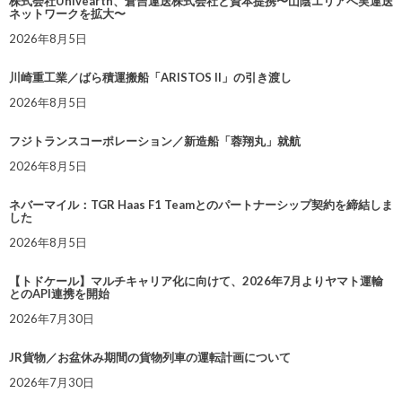
株式会社Univearth、倉吉運送株式会社と資本提携〜山陰エリアへ実運送
ネットワークを拡大〜
2026年8月5日
川崎重工業／ばら積運搬船「ARISTOS II」の引き渡し
2026年8月5日
フジトランスコーポレーション／新造船「蓉翔丸」就航
2026年8月5日
ネバーマイル：TGR Haas F1 Teamとのパートナーシップ契約を締結しま
した
2026年8月5日
【トドケール】マルチキャリア化に向けて、2026年7月よりヤマト運輸
とのAPI連携を開始
2026年7月30日
JR貨物／お盆休み期間の貨物列車の運転計画について
2026年7月30日