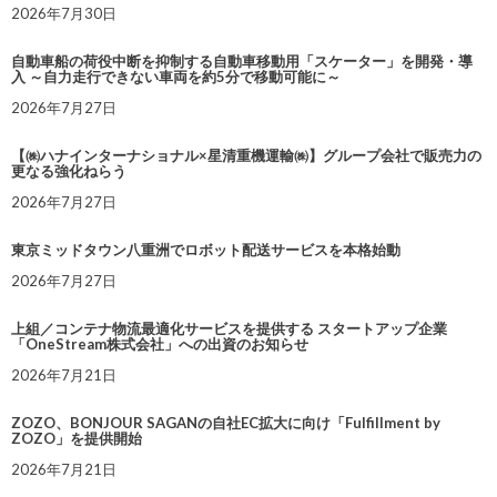
2026年7月30日
自動車船の荷役中断を抑制する自動車移動用「スケーター」を開発・導
入 ～自力走行できない車両を約5分で移動可能に～
2026年7月27日
【㈱ハナインターナショナル×星清重機運輸㈱】グループ会社で販売力の
更なる強化ねらう
2026年7月27日
東京ミッドタウン八重洲でロボット配送サービスを本格始動
2026年7月27日
上組／コンテナ物流最適化サービスを提供する スタートアップ企業
「OneStream株式会社」への出資のお知らせ
2026年7月21日
ZOZO、BONJOUR SAGANの自社EC拡大に向け「Fulfillment by
ZOZO」を提供開始
2026年7月21日