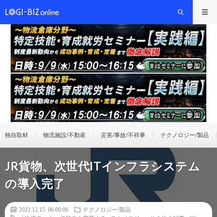
独自取材
物流施設/不動産
災害/事故/不祥事
テクノロジー/製品
JR貨物、次世代ITインフラシステム
の導入完了
2022.12.15 06:00:06
テクノロジー/製品