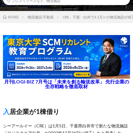
プレスリリースなど
,
物流施設
物流施設/不動産
CRE、千葉・白井で3.1万㎡の物流施設が竣
HOME
月刊LOGI-BIZ 7月号は「未来を創る輸送改革」 先行企業の
生存戦略を徹底取材
入居企業が1棟借り
シーアールイー（CRE）は1月5日、千葉県白井市で新たな物流施設
「ロジスクエア白井」が2022年12月26日に竣工したと発表した。