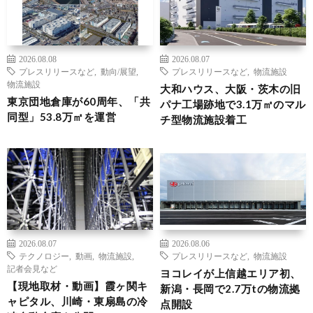
2026.08.08
2026.08.07
プレスリリースなど
,
動向/展望
,
プレスリリースなど
,
物流施設
物流施設
大和ハウス、大阪・茨木の旧
東京団地倉庫が60周年、「共
パナ工場跡地で3.1万㎡のマル
同型」53.8万㎡を運営
チ型物流施設着工
2026.08.07
2026.08.06
テクノロジー
,
動画
,
物流施設
,
プレスリリースなど
,
物流施設
記者会見など
ヨコレイが上信越エリア初、
【現地取材・動画】霞ヶ関キ
新潟・長岡で2.7万tの物流拠
ャピタル、川崎・東扇島の冷
点開設