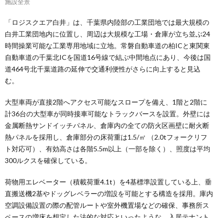
施設全景
「ロジスクエア白井」は、千葉県内陸部の工業団地では最大規模の
白井工業団地内に位置し、周辺は大規模な工場・倉庫が立ち並ぶ24
時間操業可能な工業専用地域に立地。常磐自動車道の柏ICと東関東
自動車道の千葉北ICを国道16号線で結ぶ中間地点にあり、今後は国
道464号北千葉道路の延伸で交通利便性がさらに向上すると見込
む。
大型車両が直接2階へアクセス可能なスロープを備え、1階と2階に
計36台の大型車が同時接車可能なトラックバースを設置。外壁には
金属断熱サンドイッチパネル、倉庫内の全ての防火区画壁に耐火断
熱パネルを採用し、倉庫部分の床荷重は1.5/㎡ （2.0tフォークリフ
ト対応可）、有効高さは各階5.5m以上（一部を除く）、照度は平均
300ルクスを確保している。
荷物用エレベーター（積載荷重4.1t）を4基標準設置している上、垂
直搬送機2基やドッグレベラーの増設を可能とする構造を採用。庫内
空調設備設置の際の配管ルートや室外機置場などの確保、事務所ス
ペースの増床を想定した法的な対応といったような、入居テナント