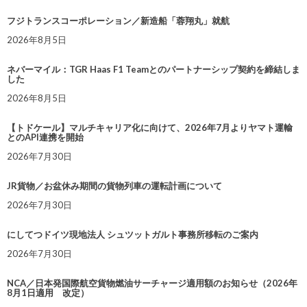
フジトランスコーポレーション／新造船「蓉翔丸」就航
2026年8月5日
ネバーマイル：TGR Haas F1 Teamとのパートナーシップ契約を締結しま
した
2026年8月5日
【トドケール】マルチキャリア化に向けて、2026年7月よりヤマト運輸
とのAPI連携を開始
2026年7月30日
JR貨物／お盆休み期間の貨物列車の運転計画について
2026年7月30日
にしてつドイツ現地法人 シュツットガルト事務所移転のご案内
2026年7月30日
NCA／日本発国際航空貨物燃油サーチャージ適用額のお知らせ（2026年
8月1日適用 改定）