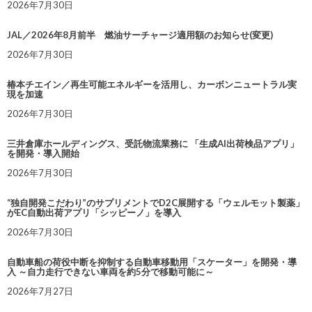
2026年7月30日
JAL／2026年8月前半 燃油サーチャージ適用額のお知らせ(変更)
2026年7月30日
椿本チエイン／再生可能エネルギーを活用し、カーボンニュートラル実
現を加速
2026年7月30日
三井倉庫ホールディングス、受託物流業務に 「生成AI出荷検品アプリ」
を開発・導入開始
2026年7月30日
“独自開発こだわり”のサプリメントでD2C展開する「ウェルモット製薬」
がEC自動出荷アプリ「シッピーノ」を導入
2026年7月30日
自動車船の荷役中断を抑制する自動車移動用「スケーター」を開発・導
入 ～自力走行できない車両を約5分で移動可能に～
2026年7月27日