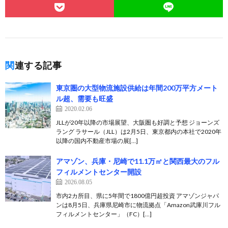
関連する記事
東京圏の大型物流施設供給は年間200万平方メート
ル超、需要も旺盛
2020.02.06
JLLが20年以降の市場展望、大阪圏も好調と予想 ジョーンズ
ラング ラサール（JLL）は2月5日、東京都内の本社で2020年
以降の国内不動産市場の展[…]
アマゾン、兵庫・尼崎で11.1万㎡と関西最大のフル
フィルメントセンター開設
2026.08.05
市内2カ所目、県に5年間で1800億円超投資 アマゾンジャパ
ンは8月5日、兵庫県尼崎市に物流拠点「Amazon武庫川フル
フィルメントセンター」（FC）[…]