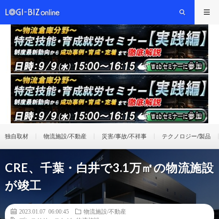
独自取材
物流施設/不動産
災害/事故/不祥事
テクノロジー/製品
CRE、千葉・白井で3.1万㎡の物流施設
が竣工
2023.01.07 06:00:45
物流施設/不動産