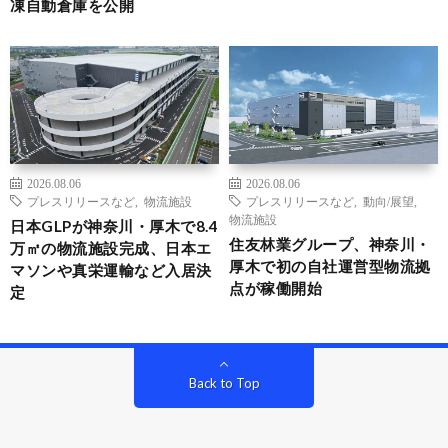
凍自動倉庫を公開
2026.08.06
2026.08.06
プレスリリースなど
,
物流施設
プレスリリースなど
,
動向/展望
,
物流施設
日本GLPが神奈川・厚木で8.4
住友林業グループ、神奈川・
万㎡の物流施設完成、日本エ
厚木で初の自社運営型物流拠
マソンや真栄運輸など入居決
点が稼働開始
定
Back to Top