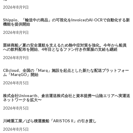
2026年8月9日
Shippio、「輸送中の商品」の可視化をInvoiceのAI-OCRで自動化する新
機能を提供開始
2026年8月9日
栗林商船／夏の安全運航を支えるため熱中症対策を強化。今年から船員
への飲料配布を開始、4年目となるファン付き作業服の支給も継続
2026年8月9日
CBcloud、全国の「Marq」施設を起点とした新たな配送プラットフォー
ム「MarqGO」開始
2026年8月5日
株式会社Univearth、倉吉運送株式会社と資本提携〜山陰エリアへ実運送
ネットワークを拡大〜
2026年8月5日
川崎重工業／ばら積運搬船「ARISTOS II」の引き渡し
2026年8月5日