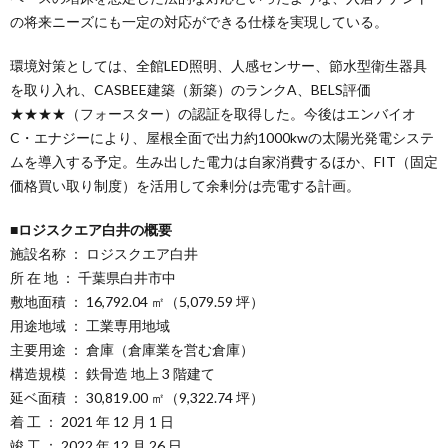
の将来ニーズにも一定の対応ができる仕様を実現している。
環境対策としては、全館LED照明、人感センサー、節水型衛生器具
を取り入れ、CASBEE建築（新築）のランクA、BELS評価
★★★★（フォースター）の認証を取得した。今後はエンバイオ
C・エナジーにより、屋根全面で出力約1000kwの太陽光発電システ
ムを導入する予定。生み出した電力は自家消費するほか、FIT（固定
価格買い取り制度）を活用して余剰分は売電する計画。
■ロジスクエア白井の概要
施設名称 ： ロジスクエア白井
所 在 地 ： 千葉県白井市中
敷地面積 ： 16,792.04 ㎡（5,079.59 坪）
用途地域 ： 工業専用地域
主要用途 ： 倉庫（倉庫業を営む倉庫）
構造規模 ： 鉄骨造 地上 3 階建て
延ベ面積 ： 30,819.00 ㎡（9,322.74 坪）
着 工 ： 2021 年 12 月 1 日
竣 工 ： 2022 年 12 月 26 日