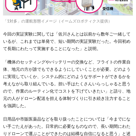
「1対多」の運航形態イメージ（イームズロボティクス提供）
今回の実証実験に関しては「佐川さんとは以前から数年ご一緒して
いるが、これまでは単発で、短い期間の実証実験だった。今回初め
て長期にわたって実施することになった」と説明。
「機体のセッティングやバッテリーの交換など、フライトの作業自
体、地元の方が誰でもできるようにしていくことが必要。どのよう
に実現していくか、システム的にどのようなサポートができるかを
考えながら取り組んでいる。担い手はたくさんいらっしゃると思う
ので、作業のルーティン化でコストを下げていきたい」と語り、地
元の人がドローン配送を担える体制づくりに引き続き注力すること
を強調した。
日用品や市販医薬品などを取り扱ったことについては「今までにな
い手ごたえがあった。日常的に必要なものなので、長い期間にわた
りドローンで運ぶことができたのは結構な自信になると思う」と述