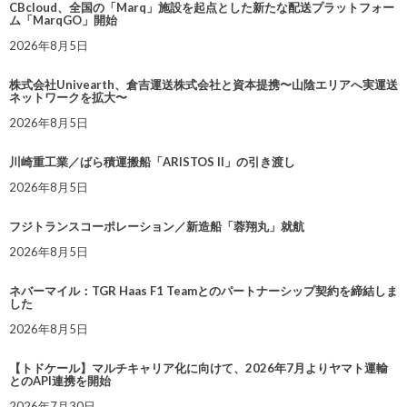
CBcloud、全国の「Marq」施設を起点とした新たな配送プラットフォー
ム「MarqGO」開始
2026年8月5日
株式会社Univearth、倉吉運送株式会社と資本提携〜山陰エリアへ実運送
ネットワークを拡大〜
2026年8月5日
川崎重工業／ばら積運搬船「ARISTOS II」の引き渡し
2026年8月5日
フジトランスコーポレーション／新造船「蓉翔丸」就航
2026年8月5日
ネバーマイル：TGR Haas F1 Teamとのパートナーシップ契約を締結しま
した
2026年8月5日
【トドケール】マルチキャリア化に向けて、2026年7月よりヤマト運輸
とのAPI連携を開始
2026年7月30日