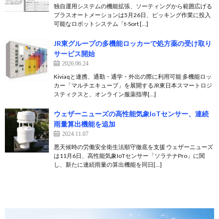
独自運用システムの機能拡張、ソーティングから範囲広げる
プラスオートメーションは5月26日、ピッキング作業に投入
可能なロボットシステム「t-Sort […]
JR東グループの多機能ロッカーで処方薬の受け取り
サービス開始
2026.06.24
Kiviaqと連携、通勤・通学・外出の際に利用可能 多機能ロッ
カー「マルチエキューブ」を展開するJR東日本スマートロジ
スティクスと、オンライン服薬指導[…]
ウェザーニューズの高性能気象IoTセンサー、連続
雨量算出機能を追加
2024.11.07
悪天候時の労働安全衛生法順守徹底を支援 ウェザーニューズ
は11月6日、高性能気象IoTセンサー「ソラテナPro」に関
し、新たに連続雨量の算出機能を同日[…]