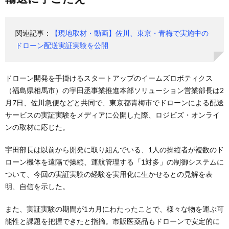
関連記事：
【現地取材・動画】佐川、東京・青梅で実施中の
ドローン配送実証実験を公開
ドローン開発を手掛けるスタートアップのイームズロボティクス
（福島県相馬市）の宇田丞事業推進本部ソリューション営業部長は2
月7日、佐川急便などと共同で、東京都青梅市でドローンによる配送
サービスの実証実験をメディアに公開した際、ロジビズ・オンライ
ンの取材に応じた。
宇田部長は以前から開発に取り組んでいる、1人の操縦者が複数のド
ローン機体を遠隔で操縦、運航管理する「1対多」の制御システムに
ついて、今回の実証実験の経験を実用化に生かせるとの見解を表
明、自信を示した。
また、実証実験の期間が1カ月にわたったことで、様々な物を運ぶ可
能性と課題を把握できたと指摘。市販医薬品もドローンで安定的に