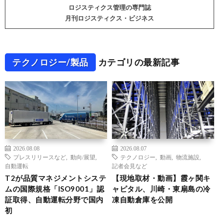
ロジスティクス管理の専門誌
月刊ロジスティクス・ビジネス
テクノロジー/製品
カテゴリの最新記事
2026.08.08
2026.08.07
プレスリリースなど
,
動向/展望
,
テクノロジー
,
動画
,
物流施設
,
自動運転
記者会見など
T2が品質マネジメントシステ
【現地取材・動画】霞ヶ関キ
ムの国際規格「ISO9001」認
ャピタル、川崎・東扇島の冷
証取得、自動運転分野で国内
凍自動倉庫を公開
初