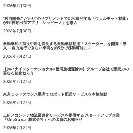
2026年7月30日
“独自開発こだわり”のサプリメントでD2C展開する「ウェルモット製薬」
がEC自動出荷アプリ「シッピーノ」を導入
2026年7月30日
自動車船の荷役中断を抑制する自動車移動用「スケーター」を開発・導
入 ～自力走行できない車両を約5分で移動可能に～
2026年7月27日
【㈱ハナインターナショナル×星清重機運輸㈱】グループ会社で販売力の
更なる強化ねらう
2026年7月27日
東京ミッドタウン八重洲でロボット配送サービスを本格始動
2026年7月27日
上組／コンテナ物流最適化サービスを提供する スタートアップ企業
「OneStream株式会社」への出資のお知らせ
2026年7月21日