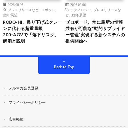
2026.08.06
2026.08.06
プレスリリースなど
,
ロボット
,
テクノロジー
,
プレスリリースな
動向/展望
ど
,
動向/展望
ROBO-HI、吊り下げ式クレー
ゼロボード、常に最新の情報
ンに代わる超重量級
共有が可能な“動的サプライヤ
200tAGVで「落下リスク」
ー管理”実現する新システムの
解消と説明
提供開始へ
Back to Top
メルマガ会員登録
プライバシーポリシー
広告掲載