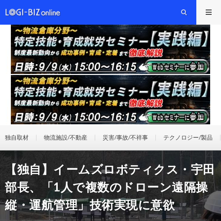
独自取材
物流施設/不動産
災害/事故/不祥事
テクノロジー/製品
【独自】イームズロボティクス・宇田
部長、「1人で複数のドローン遠隔操
縦・運航管理」技術実現に意欲