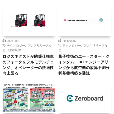
2026.08.07
2026.08.07
テクノロジー
,
プレスリリースな
テクノロジー
,
プレスリリースな
ど
,
動向/展望
ど
ロジスネクストが防爆仕様車
量子技術のエー・スター・ク
のフォークをフルモデルチェ
ォンタム、JALエンジニアリ
ンジ、オペレーターの快適性
ングから航空機の故障予測分
向上図る
析基盤構築を受託