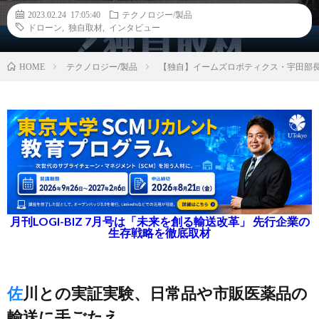
2023.02.24 17:05:40
テクノロジー/製品
ドローン
,
独自取材
,
インタビュー
テクノロジー/製品
【独自】イームズロボティクス・宇田部
HOME
月刊LOGI-BIZ 7月号は「未来を創る輸送改革」 先行企業の
生存戦略を徹底取材
佐川との実証実験、日常品や市販医薬品の
輸送に手ごたえ