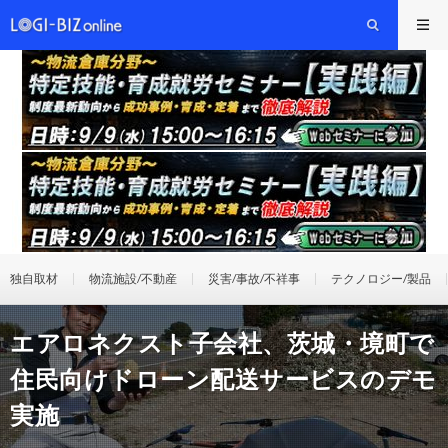
独自取材
物流施設/不動産
災害/事故/不祥事
テクノロジー/製品
エアロネクスト子会社、茨城・境町で
住民向けドローン配送サービスのデモ
実施