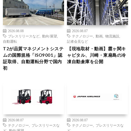
2026.08.08
2026.08.07
プレスリリースなど
,
動向/展望
,
テクノロジー
,
動画
,
物流施設
,
自動運転
記者会見など
T2が品質マネジメントシステ
【現地取材・動画】霞ヶ関キ
ムの国際規格「ISO9001」認
ャピタル、川崎・東扇島の冷
証取得、自動運転分野で国内
凍自動倉庫を公開
初
2026.08.07
2026.08.07
テクノロジー
,
プレスリリースな
テクノロジー
,
プレスリリースな
ど
,
動向/展望
ど