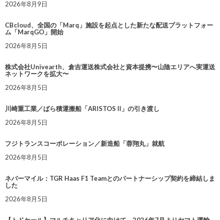
2026年8月9日
CBcloud、全国の「Marq」施設を起点とした新たな配送プラットフォー
ム「MarqGO」開始
2026年8月5日
株式会社Univearth、倉吉運送株式会社と資本提携〜山陰エリアへ実運送
ネットワークを拡大〜
2026年8月5日
川崎重工業／ばら積運搬船「ARISTOS II」の引き渡し
2026年8月5日
フジトランスコーポレーション／新造船「蓉翔丸」就航
2026年8月5日
ネバーマイル：TGR Haas F1 Teamとのパートナーシップ契約を締結しま
した
2026年8月5日
【トドケール】マルチキャリア化に向けて、2026年7月よりヤマト運輸