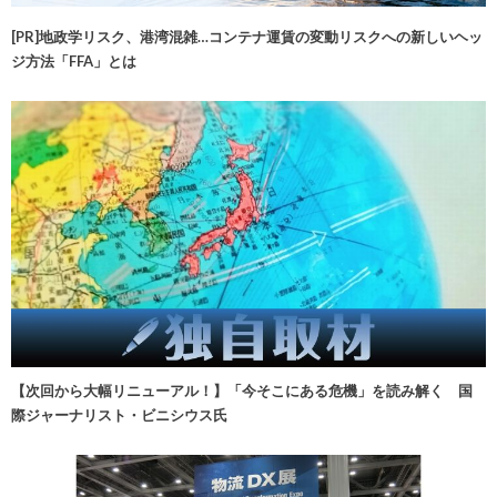
[PR]地政学リスク、港湾混雑…コンテナ運賃の変動リスクへの新しいヘッ
ジ方法「FFA」とは
【次回から大幅リニューアル！】「今そこにある危機」を読み解く 国
際ジャーナリスト・ビニシウス氏