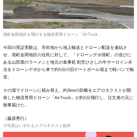
境町金岡地区を飛行する物流専用ドローン「AirTruck」
今回の実証実験は、市街地から地上輸送とドローン配送を連結さ
せ、境町金岡地区の住民に対して、「ドローンデポ境町」の並びに
ある山田屋のラーメンと地元の食事処 割烹ひさしの牛サーロイン弁
当をドローンデポから車で約5分の旧ゲートボール場まで軽バンで輸
送。
その場でドローンに積み替え、約3kmの距離をエアロネクストが開
発した物流専用ドローン「AirTruck」が約5分飛行し、注文者の元に
無事届けた。
（藤原秀行）
※写真はいずれもエアロネクスト提供