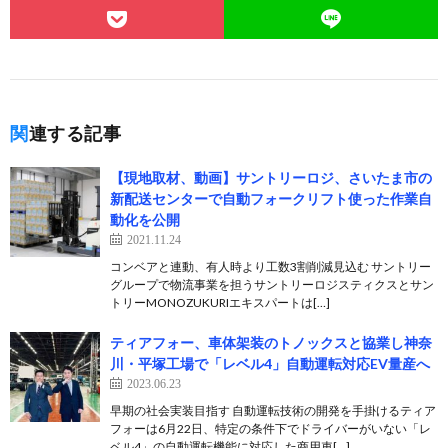
関連する記事
【現地取材、動画】サントリーロジ、さいたま市の
新配送センターで自動フォークリフト使った作業自
動化を公開
2021.11.24
コンベアと連動、有人時より工数3割削減見込む サントリー
グループで物流事業を担うサントリーロジスティクスとサン
トリーMONOZUKURIエキスパートは[…]
ティアフォー、車体架装のトノックスと協業し神奈
川・平塚工場で「レベル4」自動運転対応EV量産へ
2023.06.23
早期の社会実装目指す 自動運転技術の開発を手掛けるティア
フォーは6月22日、特定の条件下でドライバーがいない「レ
ベル4」の自動運転機能に対応した商用車[…]