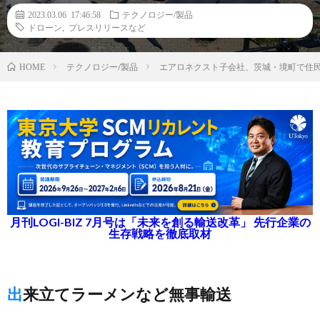
2023.03.06 17:46:58
テクノロジー/製品
ドローン
,
プレスリリースなど
テクノロジー/製品
エアロネクスト子会社、茨城・境町で住
HOME
月刊LOGI-BIZ 7月号は「未来を創る輸送改革」 先行企業の
生存戦略を徹底取材
出来立てラーメンなど無事輸送