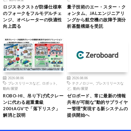
ロジスネクストが防爆仕様車
量子技術のエー・スター・ク
のフォークをフルモデルチェ
ォンタム、JALエンジニアリ
ンジ、オペレーターの快適性
ングから航空機の故障予測分
向上図る
析基盤構築を受託
2026.08.06
2026.08.06
プレスリリースなど
,
ロボット
,
テクノロジー
,
プレスリリースな
動向/展望
ど
,
動向/展望
ROBO-HI、吊り下げ式クレー
ゼロボード、常に最新の情報
ンに代わる超重量級
共有が可能な“動的サプライヤ
200tAGVで「落下リスク」
ー管理”実現する新システムの
解消と説明
提供開始へ