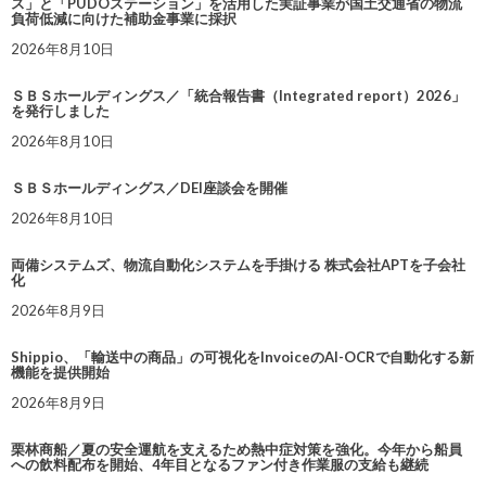
ス」と「PUDOステーション」を活用した実証事業が国土交通省の物流
負荷低減に向けた補助金事業に採択
2026年8月10日
ＳＢＳホールディングス／「統合報告書（Integrated report）2026」
を発行しました
2026年8月10日
ＳＢＳホールディングス／DEI座談会を開催
2026年8月10日
両備システムズ、物流自動化システムを手掛ける 株式会社APTを子会社
化
2026年8月9日
Shippio、「輸送中の商品」の可視化をInvoiceのAI-OCRで自動化する新
機能を提供開始
2026年8月9日
栗林商船／夏の安全運航を支えるため熱中症対策を強化。今年から船員
への飲料配布を開始、4年目となるファン付き作業服の支給も継続