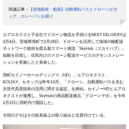
関連記事：
【現地取材・動画】自動運転バスとドローンがタ
ッグ、カレーパンお届け
エアロネクスト子会社でドローン物流を手掛けるNEXT DELIVERYは
3月6日、茨城県境町で2月28日、ドローンを活用して地域の輸配送
ネットワーク維持を図る新スマート物流「SkyHub（スカイハブ）」
始動を目指し、住民向けのドローン配送サービスのデモンストレー
ションを実施したと発表した。
境町セイノーホールディングス（HD）、エアロネクスト、
BOLDLY、セネックは昨年10月、「ドローン、自動運転バスを含む
次世代高度技術の活用に関する協定」を締結。セイノーHDとエアロ
ネクストが連携し、SkyHubの商品配送拠点「ドローンデポ」を今年
2月3日に同町内で開設した。
今回のデモはその延長線上の取り組みと位置付けている。