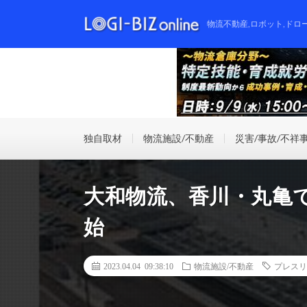
物流不動産,ロボット,ドロ
独自取材
物流施設/不動産
災害/事故/不祥
大和物流、香川・丸亀
始
2023.04.04 09:38:10
物流施設/不動産
プレスリ