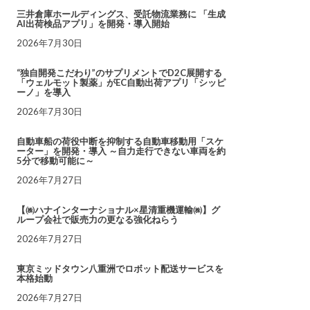
三井倉庫ホールディングス、受託物流業務に 「生成
AI出荷検品アプリ」を開発・導入開始
2026年7月30日
“独自開発こだわり”のサプリメントでD2C展開する
「ウェルモット製薬」がEC自動出荷アプリ「シッピ
ーノ」を導入
2026年7月30日
自動車船の荷役中断を抑制する自動車移動用「スケ
ーター」を開発・導入 ～自力走行できない車両を約
5分で移動可能に～
2026年7月27日
【㈱ハナインターナショナル×星清重機運輸㈱】グ
ループ会社で販売力の更なる強化ねらう
2026年7月27日
東京ミッドタウン八重洲でロボット配送サービスを
本格始動
2026年7月27日