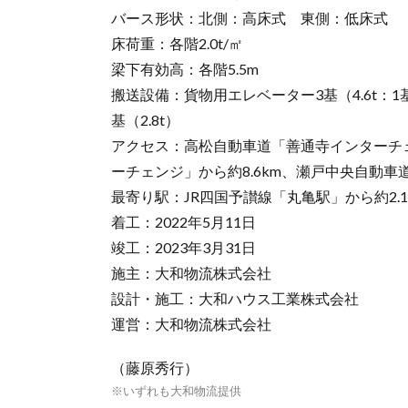
バース形状：北側：高床式 東側：低床式
床荷重：各階2.0t/㎡
梁下有効高：各階5.5m
搬送設備：貨物用エレベーター3基（4.6t：1基
基（2.8t）
アクセス：高松自動車道「善通寺インターチェ
ーチェンジ」から約8.6km、瀬戸中央自動車
最寄り駅：JR四国予讃線「丸亀駅」から約2.1
着工：2022年5月11日
竣工：2023年3月31日
施主：大和物流株式会社
設計・施工：大和ハウス工業株式会社
運営：大和物流株式会社
（藤原秀行）
※いずれも大和物流提供