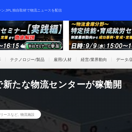
ーン,3PL,独自取材で物流ニュースを配信
事
テクノロジー/製品
雇用/人材
経営/業界動向
データ/
で新たな物流センターが稼働開
リースなど
,
物流施設