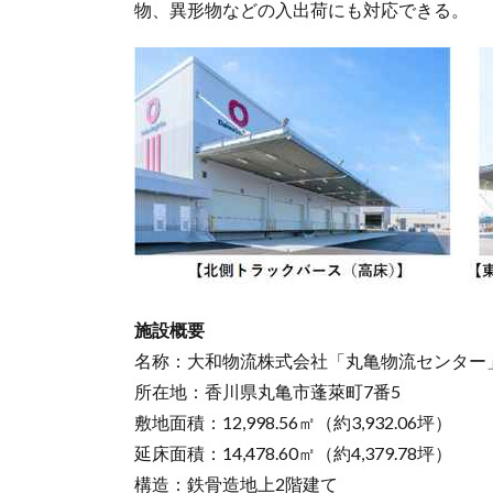
物、異形物などの入出荷にも対応できる。
施設概要
名称：大和物流株式会社「丸亀物流センター
所在地：香川県丸亀市蓬萊町7番5
敷地面積：12,998.56㎡（約3,932.06坪）
延床面積：14,478.60㎡（約4,379.78坪）
構造：鉄骨造地上2階建て