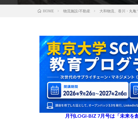
物流施設/不動産
大和物流、香川・丸亀
HOME
月刊LOGI-BIZ 7月号は「未