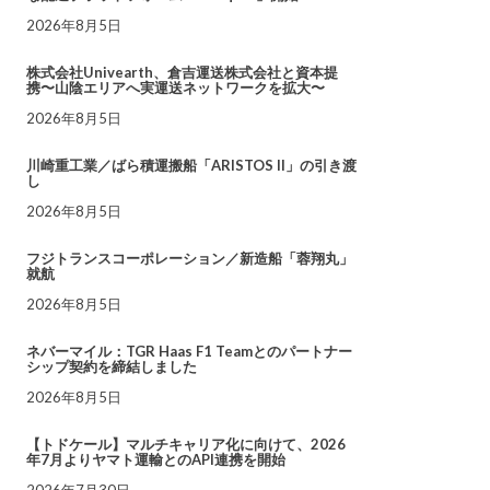
2026年8月5日
株式会社Univearth、倉吉運送株式会社と資本提
携〜山陰エリアへ実運送ネットワークを拡大〜
2026年8月5日
川崎重工業／ばら積運搬船「ARISTOS II」の引き渡
し
2026年8月5日
フジトランスコーポレーション／新造船「蓉翔丸」
就航
2026年8月5日
ネバーマイル：TGR Haas F1 Teamとのパートナー
シップ契約を締結しました
2026年8月5日
【トドケール】マルチキャリア化に向けて、2026
年7月よりヤマト運輸とのAPI連携を開始
2026年7月30日