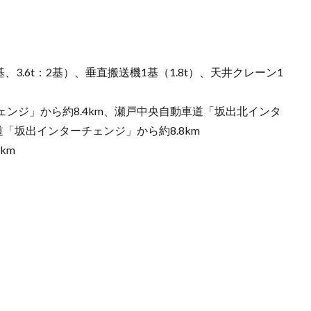
、3.6t：2基）、垂直搬送機1基（1.8t）、天井クレーン1
ンジ」から約8.4km、瀬戸中央自動車道「坂出北インタ
道「坂出インターチェンジ」から約8.8km
km