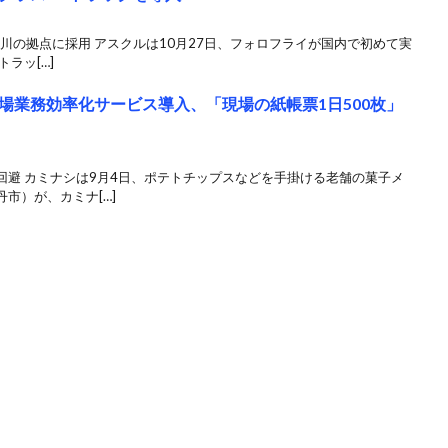
戸川の拠点に採用 アスクルは10月27日、フォロフライが国内で初めて実
ラッ[…]
場業務効率化サービス導入、「現場の紙帳票1日500枚」
回避 カミナシは9月4日、ポテトチップスなどを手掛ける老舗の菓子メ
市）が、カミナ[…]