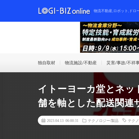
物流不動産,ロボット,ドロ
独自取材
物流施設/不動産
災害/事故/不祥
イトーヨーカ堂とネット
舗を軸とした配送関連
2023.04.13 06:00:31
テクノロジー/製品
テクノ