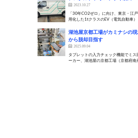
2023.10.27
「30年CO2ぜロ」に向け、東京・江
用化した1tクラスのEV（電気自動車）ト
湖池屋京都工場がカミナシの現
から脱却目指す
2025.09.04
タブレットの入力チェック機能でミス
ーカー、湖池屋の京都工場（京都府南丹