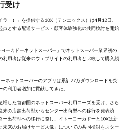
移行受け
ステイラー）」を提供する10X（テンエックス）は4月12日、
起点とする配送サービス・顧客体験強化の共同検討を開始
「イトーヨーカドーネットスーパー」でネットスーパー業界初の
の利用者は従来のウェブサイトの利用者と比較して購入頻
。
ドーネットスーパーのアプリは累計77万ダウンロードを突
ーの利用者増加に貢献してきた。
急増した首都圏のネットスーパー利用ニーズを受け、さら
従来の店舗出荷型からセンター出荷型への移行を発表済
ター出荷型への移行に際し、イトーヨーカドーと10Xは新
た未来のお届けサービス像」についての共同検討をスター