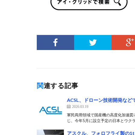
関連する記事
ACSL、ドローン技術開発など
2026.03.19
軍民両用領域で国産機の高度化加速図る 
じ、今年5月に設立予定の日本とウクライ
アスクル、フォロフライ製の1t