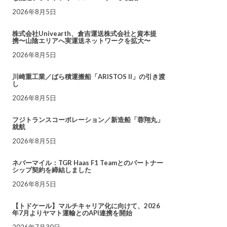
2026年8月5日
株式会社Univearth、倉吉運送株式会社と資本提
携〜山陰エリアへ実運送ネットワークを拡大〜
2026年8月5日
川崎重工業／ばら積運搬船「ARISTOS II」の引き渡
し
2026年8月5日
フジトランスコーポレーション／新造船「蓉翔丸」
就航
2026年8月5日
ネバーマイル：TGR Haas F1 Teamとのパートナー
シップ契約を締結しました
2026年8月5日
【トドケール】マルチキャリア化に向けて、2026
年7月よりヤマト運輸とのAPI連携を開始
2026年7月30日