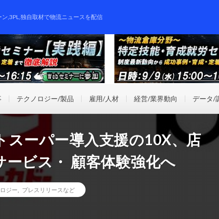
ーン,3PL,独自取材で物流ニュースを配信
事
テクノロジー/製品
雇用/人材
経営/業界動向
データ/
スーパー導入支援の10X、店
サービス・ 顧客体験強化へ
ロジー
,
プレスリリースなど