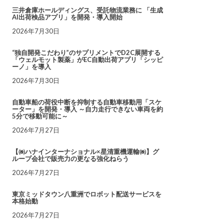
三井倉庫ホールディングス、受託物流業務に 「生成
AI出荷検品アプリ」を開発・導入開始
2026年7月30日
“独自開発こだわり”のサプリメントでD2C展開する
「ウェルモット製薬」がEC自動出荷アプリ「シッピ
ーノ」を導入
2026年7月30日
自動車船の荷役中断を抑制する自動車移動用「スケ
ーター」を開発・導入 ～自力走行できない車両を約
5分で移動可能に～
2026年7月27日
【㈱ハナインターナショナル×星清重機運輸㈱】グ
ループ会社で販売力の更なる強化ねらう
2026年7月27日
東京ミッドタウン八重洲でロボット配送サービスを
本格始動
2026年7月27日