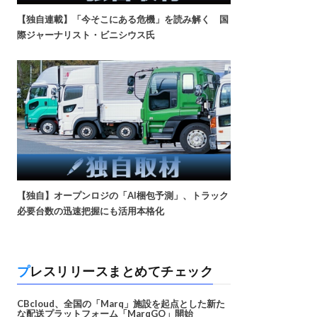
【独自連載】「今そこにある危機」を読み解く 国
際ジャーナリスト・ビニシウス氏
【独自】オープンロジの「AI梱包予測」、トラック
必要台数の迅速把握にも活用本格化
プレスリリースまとめてチェック
CBcloud、全国の「Marq」施設を起点とした新た
な配送プラットフォーム「MarqGO」開始