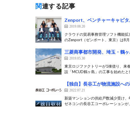
関連する記事
Zenport、ベンチャーキャピ
2019.08.20
クラウドの貿易事務管理ソフト機能拡
のZenport（ゼンポート、東京）は8月2
三菱商事都市開発、埼玉・鶴ヶ
2019.05.30
東京ロジファクトリーが1棟借り、来春
設「MCUD鶴ヶ島」の工事を始めたと発
【独自】長谷工が物流施設への
2022.07.21
新築マンションの供給戸数減少受け、
ゼネコンの長谷工コーポレーションが、