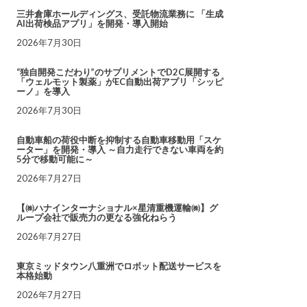
三井倉庫ホールディングス、受託物流業務に 「生成
AI出荷検品アプリ」を開発・導入開始
2026年7月30日
“独自開発こだわり”のサプリメントでD2C展開する
「ウェルモット製薬」がEC自動出荷アプリ「シッピ
ーノ」を導入
2026年7月30日
自動車船の荷役中断を抑制する自動車移動用「スケ
ーター」を開発・導入 ～自力走行できない車両を約
5分で移動可能に～
2026年7月27日
【㈱ハナインターナショナル×星清重機運輸㈱】グ
ループ会社で販売力の更なる強化ねらう
2026年7月27日
東京ミッドタウン八重洲でロボット配送サービスを
本格始動
2026年7月27日