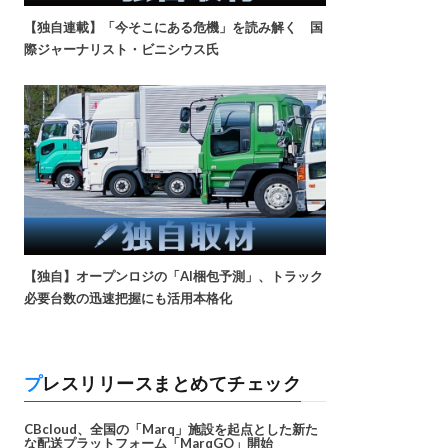
【独自連載】「今そこにある危機」を読み解く 国
際ジャーナリスト・ビニシウス氏
【独自】オープンロジの「AI梱包予測」、トラック
必要台数の迅速把握にも活用本格化
プレスリリースまとめてチェック
CBcloud、全国の「Marq」施設を起点とした新た
な配送プラットフォーム「MarqGO」開始