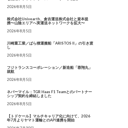
2026年8月5日
株式会社Univearth、倉吉運送株式会社と資本提
携〜山陰エリアへ実運送ネットワークを拡大〜
2026年8月5日
川崎重工業／ばら積運搬船「ARISTOS II」の引き渡
し
2026年8月5日
フジトランスコーポレーション／新造船「蓉翔丸」
就航
2026年8月5日
ネバーマイル：TGR Haas F1 Teamとのパートナー
シップ契約を締結しました
2026年8月5日
【トドケール】マルチキャリア化に向けて、2026
年7月よりヤマト運輸とのAPI連携を開始
2026年7月30日