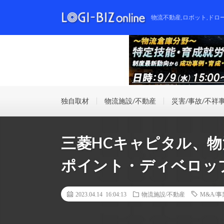
物流不動産,ロボット,ドロ
独自取材
物流施設/不動産
災害/事故/不祥
三菱HCキャピタル、
ポイント・ディベロッ
2023.04.14 16:04:13
物流施設/不動産
M&A/