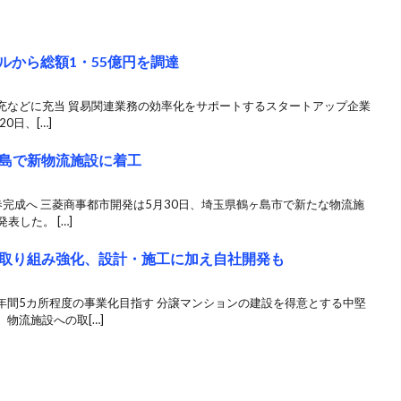
タルから総額1・55億円を調達
充などに充当 貿易関連業務の効率化をサポートするスタートアップ企業
0日、[…]
島で新物流施設に着工
完成へ 三菱商事都市開発は5月30日、埼玉県鶴ヶ島市で新たな物流施
表した。 […]
取り組み強化、設計・施工に加え自社開発も
年間5カ所程度の事業化目指す 分譲マンションの建設を得意とする中堅
物流施設への取[…]