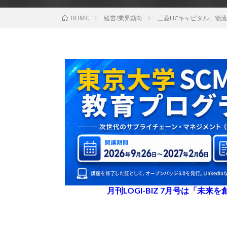
経営/業界動向
三菱HCキャピタル、物
HOME
月刊LOGI-BIZ 7月号は「未