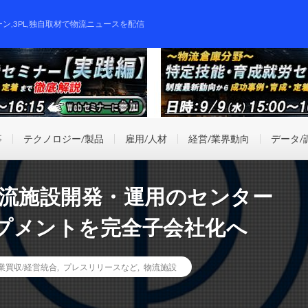
ーン,3PL,独自取材で物流ニュースを配信
事
テクノロジー/製品
雇用/人材
経営/業界動向
データ/
物流施設開発・運用のセンター
プメントを完全子会社化へ
事業買収/経営統合
,
プレスリリースなど
,
物流施設