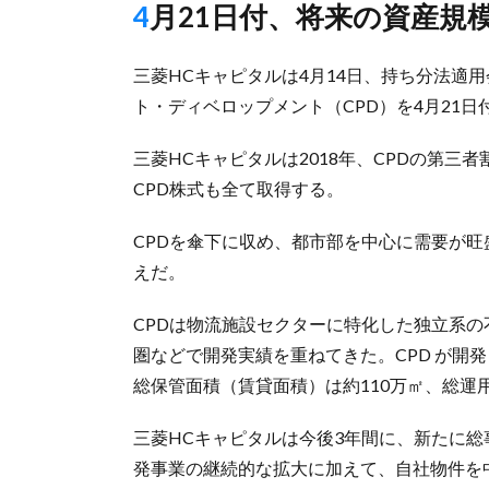
4月21日付、将来の資産規模
三菱HCキャピタルは4月14日、持ち分法適
ト・ディベロップメント（CPD）を4月21
三菱HCキャピタルは2018年、CPDの第
CPD株式も全て取得する。
CPDを傘下に収め、都市部を中心に需要が
えだ。
CPDは物流施設セクターに特化した独立系の
圏などで開発実績を重ねてきた。CPD が開
総保管面積（賃貸面積）は約110万㎡、総運
三菱HCキャピタルは今後3年間に、新たに総
発事業の継続的な拡大に加えて、自社物件を