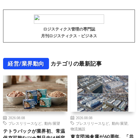
ロジスティクス管理の専門誌
月刊ロジスティクス・ビジネス
経営/業界動向
カテゴリの最新記事
2026.08.08
2026.08.08
プレスリリースなど
,
動向/展望
プレスリリースなど
,
動向/展望
,
物流施設
テトラパックが業界初、常温
東京団地倉庫が60周年、「共
保存可能なツナ製品向け紙容