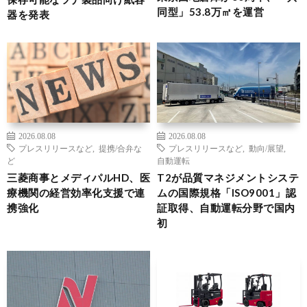
同型」53.8万㎡を運営
器を発表
2026.08.08
2026.08.08
プレスリリースなど
,
提携/合弁な
プレスリリースなど
,
動向/展望
,
ど
自動運転
三菱商事とメディパルHD、医
T2が品質マネジメントシステ
療機関の経営効率化支援で連
ムの国際規格「ISO9001」認
携強化
証取得、自動運転分野で国内
初