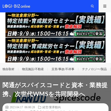
独自取材
物流施設/不動産
災害/事故/不祥事
テクノロジー/製品
関通がスパイスコードと資本・業務提
携、次世代WMSを共同開発へ
2023.04.17 06:00:28
経営/業界動向