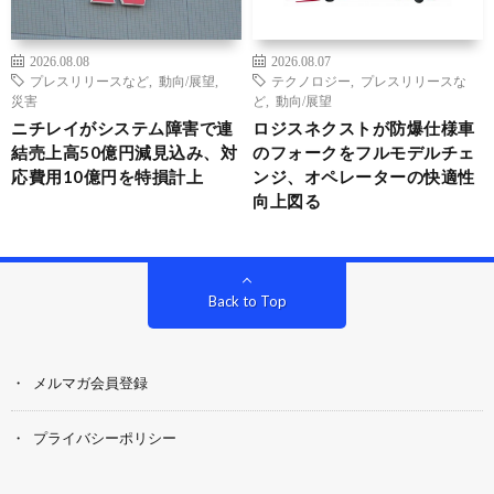
2026.08.08
2026.08.07
プレスリリースなど
,
動向/展望
,
テクノロジー
,
プレスリリースな
災害
ど
,
動向/展望
ニチレイがシステム障害で連
ロジスネクストが防爆仕様車
結売上高50億円減見込み、対
のフォークをフルモデルチェ
応費用10億円を特損計上
ンジ、オペレーターの快適性
向上図る
Back to Top
メルマガ会員登録
プライバシーポリシー