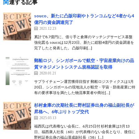
関連する記事
souco、新たに凸版印刷やトランコムなど4者から4
億円の資金調達完了
2021.12.23
累計で8.7億円に、借り手と倉庫のマッチングサービス基盤
強化図る soucoは12月23日、新たに総額4億円の資金調達を
完了したと発表した。 凸版印刷[…]
郵船ロジ、シンガポールで航空・宇宙産業向けの品
質マネジメントシステム規格認証を取得
2020.01.21
サプライチェーン運営獲得目指す 郵船ロジスティクスは1月
20日、シンガポールの現地法人が航空・宇宙・防衛産業に特
有の要求事項を満たした物流事業者や商社[…]
杉村倉庫の次期社長に野村証券出身の福山副社長が
昇格へ、6年ぶりトップ交代
2025.03.13
福西氏は代表権ない会長に、6月25日付 杉村倉庫は3月13
日、福西康人社長（60）が代表権のない会長となり、後任に
野村証券出身の福山漢成副社長（58）[…]