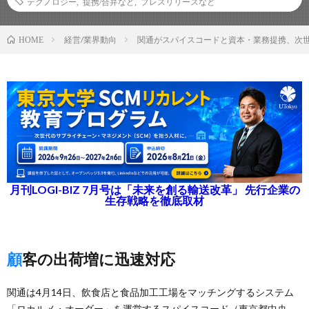
テクノロジー
,
提携/合弁など
,
プレスリリースなど
経営/業界動向
関通がスパイスコードと資本・業務提携、次世
HOME
月刊LOGI-BIZ 7月号は「未来を創る輸送改革」 先行企業の
生存戦略を徹底取材
顧客の出荷増に迅速対応
関通は4月14日、飲食店と食品加工工場をマッチングするシステム
「ロカルメ・オーダー」を運営するスパイスコード（東京都中央