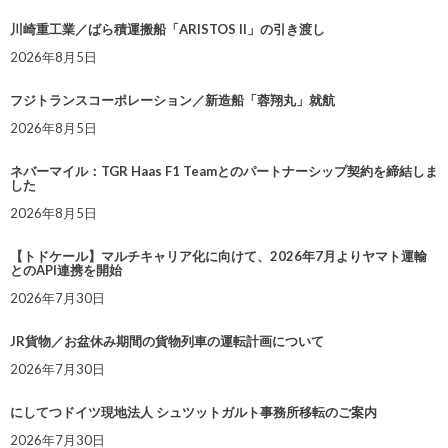
川崎重工業／ばら積運搬船「ARISTOS II」の引き渡し
2026年8月5日
フジトランスコーポレーション／新造船「蓉翔丸」就航
2026年8月5日
ネバーマイル：TGR Haas F1 Teamとのパートナーシップ契約を締結しま
した
2026年8月5日
【トドケール】マルチキャリア化に向けて、2026年7月よりヤマト運輸
とのAPI連携を開始
2026年7月30日
JR貨物／お盆休み期間の貨物列車の運転計画について
2026年7月30日
にしてつドイツ現地法人 シュツットガルト事務所移転のご案内
2026年7月30日