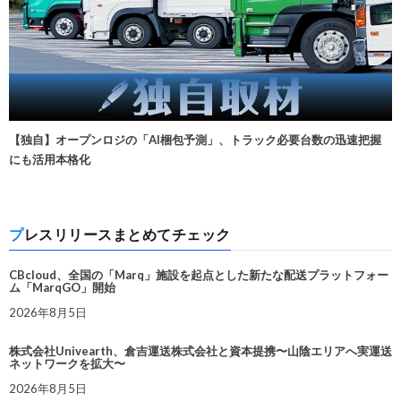
【独自】オープンロジの「AI梱包予測」、トラック必要台数の迅速把握
にも活用本格化
プレスリリースまとめてチェック
CBcloud、全国の「Marq」施設を起点とした新たな配送プラットフォー
ム「MarqGO」開始
2026年8月5日
株式会社Univearth、倉吉運送株式会社と資本提携〜山陰エリアへ実運送
ネットワークを拡大〜
2026年8月5日