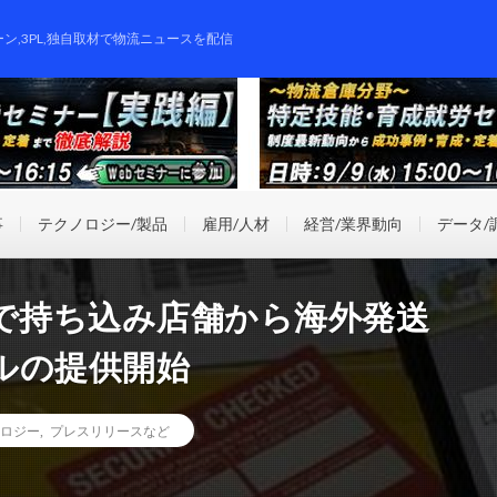
ーン,3PL,独自取材で物流ニュースを配信
事
テクノロジー/製品
雇用/人材
経営/業界動向
データ/
ホで持ち込み店舗から海外発送
ルの提供開始
ロジー
,
プレスリリースなど