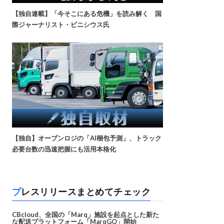
【独自連載】「今そこにある危機」を読み解く 国
際ジャーナリスト・ビニシウス氏
【独自】オープンロジの「AI梱包予測」、トラック
必要台数の迅速把握にも活用本格化
プレスリリースまとめてチェック
CBcloud、全国の「Marq」施設を起点とした新た
な配送プラットフォーム「MarqGO」開始