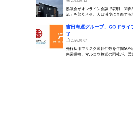
2025.08.12
協議会がオンライン会議で表明、関係
流」を普及させ、人口減少に直面する地
吉田海運グループ、GOドライ
了
2026.01.07
先行採用でリスク運転件数を年間50％
南栄運輸、マルコウ輸送の両社が、営業