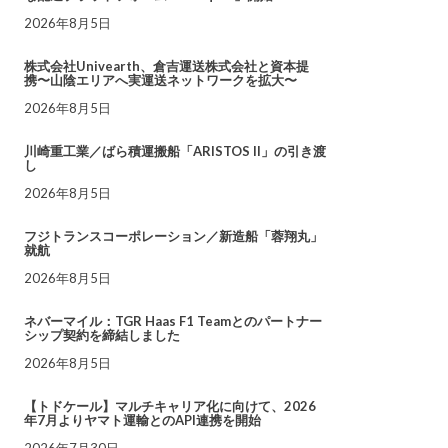
2026年8月5日
株式会社Univearth、倉吉運送株式会社と資本提
携〜山陰エリアへ実運送ネットワークを拡大〜
2026年8月5日
川崎重工業／ばら積運搬船「ARISTOS II」の引き渡
し
2026年8月5日
フジトランスコーポレーション／新造船「蓉翔丸」
就航
2026年8月5日
ネバーマイル：TGR Haas F1 Teamとのパートナー
シップ契約を締結しました
2026年8月5日
【トドケール】マルチキャリア化に向けて、2026
年7月よりヤマト運輸とのAPI連携を開始
2026年7月30日