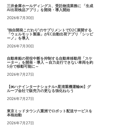
三井倉庫ホールディングス、受託物流業務に 「生成
AI出荷検品アプリ」を開発・導入開始
2026年7月30日
“独自開発こだわり”のサプリメントでD2C展開する
「ウェルモット製薬」がEC自動出荷アプリ「シッピ
ーノ」を導入
2026年7月30日
自動車船の荷役中断を抑制する自動車移動用「スケ
ーター」を開発・導入 ～自力走行できない車両を約
5分で移動可能に～
2026年7月27日
【㈱ハナインターナショナル×星清重機運輸㈱】グ
ループ会社で販売力の更なる強化ねらう
2026年7月27日
東京ミッドタウン八重洲でロボット配送サービスを
本格始動
2026年7月27日