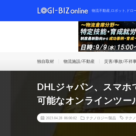
物流不動産,ロボット,ドロ
独自取材
物流施設/不動産
災害/事故/不祥
DHLジャパン、スマ
可能なオンラインツー
2023.04.28 06:00:02
テクノロジー/製品
テクノ