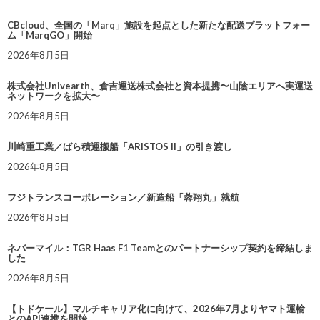
CBcloud、全国の「Marq」施設を起点とした新たな配送プラットフォー
ム「MarqGO」開始
2026年8月5日
株式会社Univearth、倉吉運送株式会社と資本提携〜山陰エリアへ実運送
ネットワークを拡大〜
2026年8月5日
川崎重工業／ばら積運搬船「ARISTOS II」の引き渡し
2026年8月5日
フジトランスコーポレーション／新造船「蓉翔丸」就航
2026年8月5日
ネバーマイル：TGR Haas F1 Teamとのパートナーシップ契約を締結しま
した
2026年8月5日
【トドケール】マルチキャリア化に向けて、2026年7月よりヤマト運輸
とのAPI連携を開始