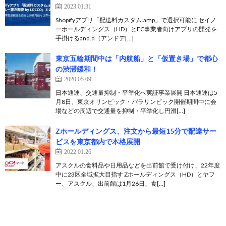
2023.01.31
Shopifyアプリ「配送料カスタム.amp」で選択可能に セイノ
ーホールディングス（HD）とEC事業者向けアプリの開発を
手掛けるand.d（アンドデ[…]
東京五輪期間中は「内航船」と「仮置き場」で都心
の渋滞緩和！
2020.05.09
日本通運、交通量抑制・平準化へ実証事業展開 日本通運は5
月8日、東京オリンピック・パラリンピック開催期間中に会
場などの周辺で交通量を抑制・平準化し円滑[…]
Zホールディングス、注文から最短15分で配達サー
ビスを東京都内で本格展開
2022.01.26
アスクルの食料品や日用品などを出前館で受け付け、22年度
中に23区全域拡大目指す Zホールディングス（HD）とヤフ
ー、アスクル、出前館は1月26日、食[…]