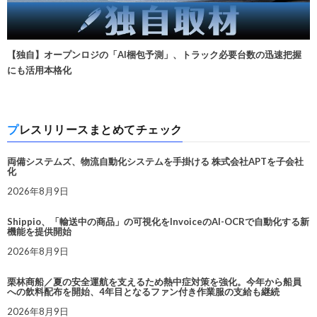
【独自】オープンロジの「AI梱包予測」、トラック必要台数の迅速把握
にも活用本格化
プレスリリースまとめてチェック
両備システムズ、物流自動化システムを手掛ける 株式会社APTを子会社
化
2026年8月9日
Shippio、「輸送中の商品」の可視化をInvoiceのAI-OCRで自動化する新
機能を提供開始
2026年8月9日
栗林商船／夏の安全運航を支えるため熱中症対策を強化。今年から船員
への飲料配布を開始、4年目となるファン付き作業服の支給も継続
2026年8月9日