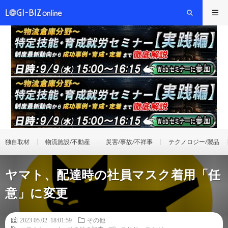
独自取材
物流施設/不動産
災害/事故/不祥事
テクノロジー/製品
ヤマト、配達時の社員マスク着用「任
意」に変更
2023.05.02 18:01:59
その他