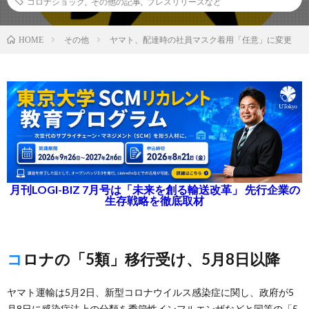
コロナショック
,
その他の記事
,
プレスリリースなど
その他
ヤマト、配達時の社員マスク着用「任意」に変更
HOME
月刊LOGI-BIZ 7月号は「未来を創る輸送改革」 先行企業の
生存戦略を徹底取材
コロナの「5類」移行受け、5月8日以降
ヤマト運輸は5月2日、新型コロナウイルス感染症に関し、政府が5
月8日に感染症法上の分類を季節性インフルエンザなどと同等の「5