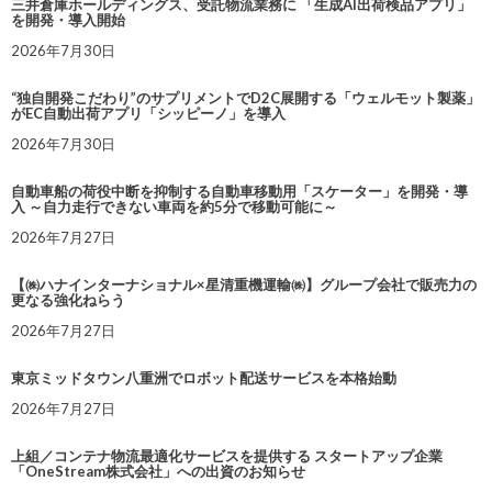
三井倉庫ホールディングス、受託物流業務に 「生成AI出荷検品アプリ」
を開発・導入開始
2026年7月30日
“独自開発こだわり”のサプリメントでD2C展開する「ウェルモット製薬」
がEC自動出荷アプリ「シッピーノ」を導入
2026年7月30日
自動車船の荷役中断を抑制する自動車移動用「スケーター」を開発・導
入 ～自力走行できない車両を約5分で移動可能に～
2026年7月27日
【㈱ハナインターナショナル×星清重機運輸㈱】グループ会社で販売力の
更なる強化ねらう
2026年7月27日
東京ミッドタウン八重洲でロボット配送サービスを本格始動
2026年7月27日
上組／コンテナ物流最適化サービスを提供する スタートアップ企業
「OneStream株式会社」への出資のお知らせ