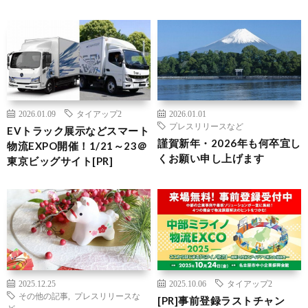
2026.01.09
タイアップ2
2026.01.01
プレスリリースなど
EVトラック展示などスマート
謹賀新年・2026年も何卒宜し
物流EXPO開催！1/21～23＠
くお願い申し上げます
東京ビッグサイト[PR]
2025.12.25
2025.10.06
タイアップ2
その他の記事
,
プレスリリースな
[PR]事前登録ラストチャン
ど