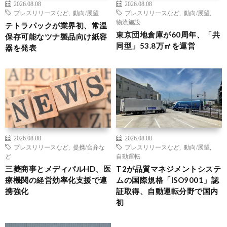
2026.08.08
2026.08.08
プレスリリースなど
,
動向/展望
プレスリリースなど
,
動向/展望
,
物流施設
テトラパックが業界初、常温
東京団地倉庫が60周年、「共
保存可能なツナ製品向け紙容
同型」53.8万㎡を運営
器を発表
2026.08.08
2026.08.08
プレスリリースなど
,
提携/合弁な
プレスリリースなど
,
動向/展望
,
ど
自動運転
三菱商事とメディパルHD、医
T2が品質マネジメントシステ
療機関の経営効率化支援で連
ムの国際規格「ISO9001」認
携強化
証取得、自動運転分野で国内
初