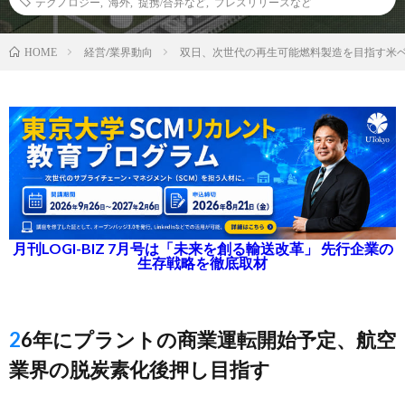
テクノロジー
,
海外
,
提携/合弁など
,
プレスリリースなど
経営/業界動向
双日、次世代の再生可能燃料製造を目指す米
HOME
月刊LOGI-BIZ 7月号は「未来を創る輸送改革」 先行企業の
生存戦略を徹底取材
26年にプラントの商業運転開始予定、航空
業界の脱炭素化後押し目指す