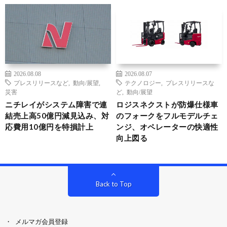
2026.08.08
2026.08.07
プレスリリースなど
,
動向/展望
,
テクノロジー
,
プレスリリースな
災害
ど
,
動向/展望
ニチレイがシステム障害で連
ロジスネクストが防爆仕様車
結売上高50億円減見込み、対
のフォークをフルモデルチェ
応費用10億円を特損計上
ンジ、オペレーターの快適性
向上図る
Back to Top
メルマガ会員登録