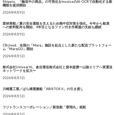
Shippio、「輸送中の商品」の可視化をInvoiceのAI-OCRで自動化する新
機能を提供開始
2026年8月9日
栗林商船／夏の安全運航を支えるため熱中症対策を強化。今年から船員
への飲料配布を開始、4年目となるファン付き作業服の支給も継続
2026年8月9日
CBcloud、全国の「Marq」施設を起点とした新たな配送プラットフォー
ム「MarqGO」開始
2026年8月5日
株式会社Univearth、倉吉運送株式会社と資本提携〜山陰エリアへ実運送
ネットワークを拡大〜
2026年8月5日
川崎重工業／ばら積運搬船「ARISTOS II」の引き渡し
2026年8月5日
フジトランスコーポレーション／新造船「蓉翔丸」就航
2026年8月5日