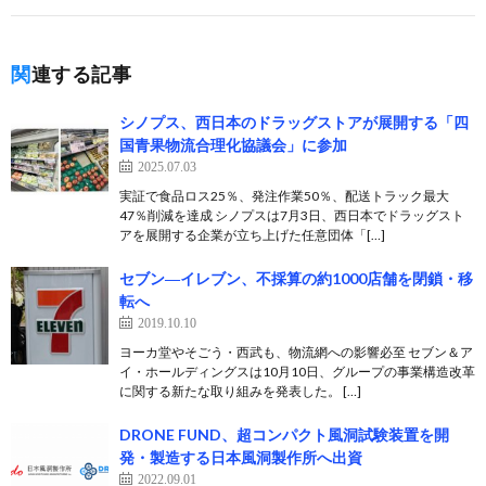
関連する記事
シノプス、西日本のドラッグストアが展開する「四
国青果物流合理化協議会」に参加
2025.07.03
実証で食品ロス25％、発注作業50％、配送トラック最大
47％削減を達成 シノプスは7月3日、西日本でドラッグスト
アを展開する企業が立ち上げた任意団体「[…]
セブン―イレブン、不採算の約1000店舗を閉鎖・移
転へ
2019.10.10
ヨーカ堂やそごう・西武も、物流網への影響必至 セブン＆ア
イ・ホールディングスは10月10日、グループの事業構造改革
に関する新たな取り組みを発表した。 […]
DRONE FUND、超コンパクト風洞試験装置を開
発・製造する日本風洞製作所へ出資
2022.09.01