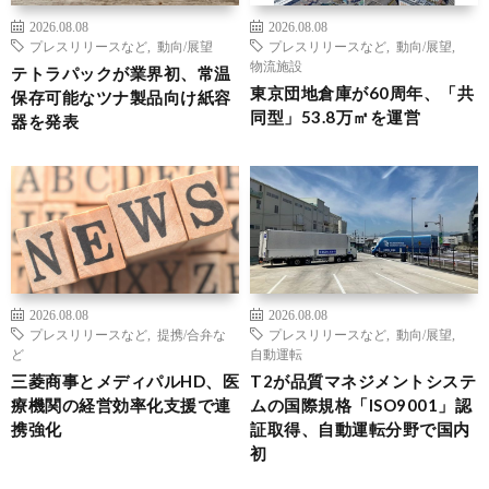
2026.08.08
2026.08.08
プレスリリースなど
,
動向/展望
プレスリリースなど
,
動向/展望
,
物流施設
テトラパックが業界初、常温
東京団地倉庫が60周年、「共
保存可能なツナ製品向け紙容
同型」53.8万㎡を運営
器を発表
2026.08.08
2026.08.08
プレスリリースなど
,
提携/合弁な
プレスリリースなど
,
動向/展望
,
ど
自動運転
三菱商事とメディパルHD、医
T2が品質マネジメントシステ
療機関の経営効率化支援で連
ムの国際規格「ISO9001」認
携強化
証取得、自動運転分野で国内
初