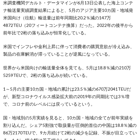
米調査機関デカルト・データマインが6月13日公表した海上コンテ
ナ輸送量実績調査結果によると、5月のアジア主要10カ国・地域発
米国向け（往航）輸送量は前年同期比20.2％減の147万
4872TEU（20フィートコンテナ換算）だった。2022年の後半から
前年比で2桁の落ち込みが恒常化している。
米国でインフレや金利上昇に伴って消費者の購買意欲が冷え込み、
製品の在庫解消が滞っていることが逆風になっている。
世界から米国向けの輸送量全体を見ても、5月は18.8％減の210万
5259TEUで、2桁の落ち込みが続いている。
1～5月の主要10カ国・地域の累計は23.5％減の670万2041TEUだ
が、新型コロナウイルス感染拡大前の2019年の同期比では3％増
で、コロナ前のレベルには戻っているという。
国・地域別の5月実績を見ると、10カ国・地域の全てが前年実績を
割り込んだ。シェア5割強で取扱量が圧倒的首位の中国は18.8％減の
86万2170TEUで、9カ月続けて2桁の減少を記録、不振が目立ってい