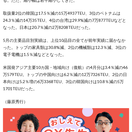
る。ただ、縮小幅は若干縮小してきた。
取扱量2位の韓国は17.5％減の15万4937TEU、3位のベトナムは
24.3％減の14万35TEU、4位の台湾は29.9%減の7万877TEUなどと
なった。日本は20.7％減の2万8208TEUだった。
5月の主要品目別実績は、上位10品目の全てが前年実績に届かなか
った。トップの家具類は30.8%減、2位の機械類は12.3％減、3位の
電子電機は1.5％減などとなった。
米国発アジア主要10カ国・地域向け（復航）の4月分は3.4％減の46
万579TEU。トップの中国向けは6.2％減の12万7326TEU、2位の日
本向けは5.2％増の6万3368TEU、3位の韓国向けは10.8％減の5万
1701TEUだった。
（藤原秀行）