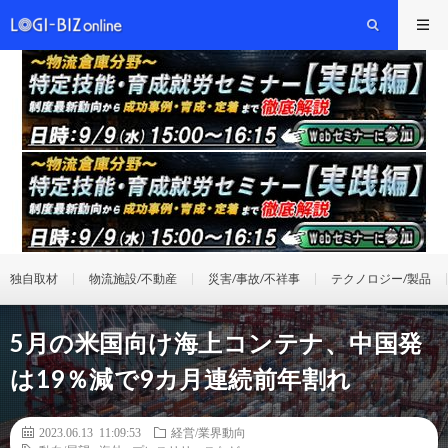
独自取材
物流施設/不動産
災害/事故/不祥事
テクノロジー/製品
5月の米国向け海上コンテナ、中国発
は19％減で9カ月連続前年割れ
2023.06.13 11:09:53
経営/業界動向