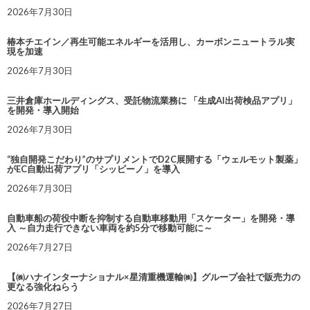
2026年7月30日
椿本チエイン／再生可能エネルギーを活用し、カーボンニュートラル実
現を加速
2026年7月30日
三井倉庫ホールディングス、受託物流業務に 「生成AI出荷検品アプリ」
を開発・導入開始
2026年7月30日
“独自開発こだわり”のサプリメントでD2C展開する「ウェルモット製薬」
がEC自動出荷アプリ「シッピーノ」を導入
2026年7月30日
自動車船の荷役中断を抑制する自動車移動用「スケーター」を開発・導
入 ～自力走行できない車両を約5分で移動可能に～
2026年7月27日
【㈱ハナインターナショナル×星清重機運輸㈱】グループ会社で販売力の
更なる強化ねらう
2026年7月27日