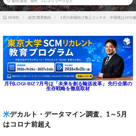
動向/展望
,
海外
,
プレスリリースなど
経営/業界動向
5月の米国向け海上コンテナ、中国発は19％
HOME
月刊LOGI-BIZ 7月号は「未来を創る輸送改革」 先行企業の
生存戦略を徹底取材
米デカルト・データマイン調査、1～5月
はコロナ前超え