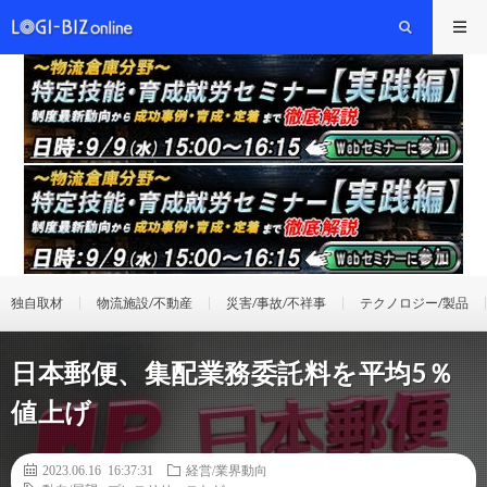
独自取材
物流施設/不動産
災害/事故/不祥事
テクノロジー/製品
日本郵便、集配業務委託料を平均5％
値上げ
2023.06.16 16:37:31
経営/業界動向