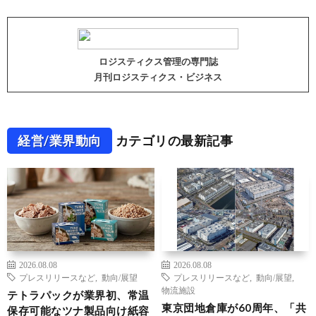
ロジスティクス管理の専門誌
月刊ロジスティクス・ビジネス
経営/業界動向
カテゴリの最新記事
2026.08.08
2026.08.08
プレスリリースなど
,
動向/展望
プレスリリースなど
,
動向/展望
,
物流施設
テトラパックが業界初、常温
東京団地倉庫が60周年、「共
保存可能なツナ製品向け紙容