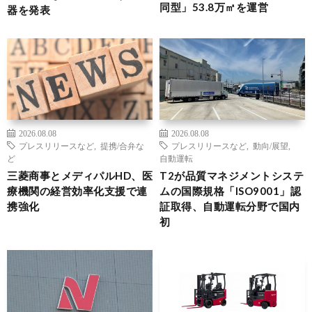
同型」53.8万㎡を運営
器を発表
2026.08.08
2026.08.08
プレスリリースなど
,
提携/合弁な
プレスリリースなど
,
動向/展望
,
ど
自動運転
三菱商事とメディパルHD、医
T2が品質マネジメントシステ
療機関の経営効率化支援で連
ムの国際規格「ISO9001」認
携強化
証取得、自動運転分野で国内
初