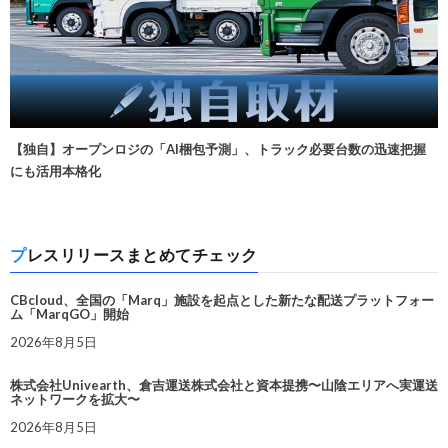
【独自】オープンロジの「AI梱包予測」、トラック必要台数の迅速把握
にも活用本格化
プレスリリースまとめてチェック
CBcloud、全国の「Marq」施設を起点とした新たな配送プラットフォー
ム「MarqGO」開始
2026年8月5日
株式会社Univearth、倉吉運送株式会社と資本提携〜山陰エリアへ実運送
ネットワークを拡大〜
2026年8月5日