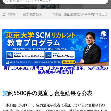
動向/展望
,
プレスリリースなど
経営/業界動向
日本郵便、集配業務委託料を平均5％値上げ
HOME
月刊LOGI-BIZ 7月号は「未来を創る輸送改革」 先行企業の
生存戦略を徹底取材
契約5500件の見直し合意結果を公表
日本郵便は6月16日、協力運送事業者に委託している郵便物や荷物
の配達・集荷業務など約5500件について、委託料などの契約を見直