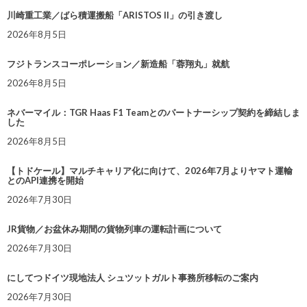
川崎重工業／ばら積運搬船「ARISTOS II」の引き渡し
2026年8月5日
フジトランスコーポレーション／新造船「蓉翔丸」就航
2026年8月5日
ネバーマイル：TGR Haas F1 Teamとのパートナーシップ契約を締結しま
した
2026年8月5日
【トドケール】マルチキャリア化に向けて、2026年7月よりヤマト運輸
とのAPI連携を開始
2026年7月30日
JR貨物／お盆休み期間の貨物列車の運転計画について
2026年7月30日
にしてつドイツ現地法人 シュツットガルト事務所移転のご案内
2026年7月30日