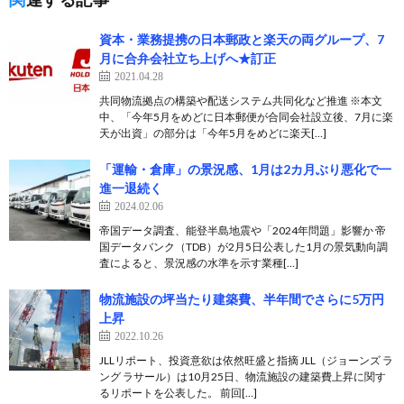
資本・業務提携の日本郵政と楽天の両グループ、7
月に合弁会社立ち上げへ★訂正
2021.04.28
共同物流拠点の構築や配送システム共同化など推進 ※本文
中、「今年5月をめどに日本郵便が合同会社設立後、7月に楽
天が出資」の部分は「今年5月をめどに楽天[…]
「運輸・倉庫」の景況感、1月は2カ月ぶり悪化で一
進一退続く
2024.02.06
帝国データ調査、能登半島地震や「2024年問題」影響か 帝
国データバンク（TDB）が2月5日公表した1月の景気動向調
査によると、景況感の水準を示す業種[…]
物流施設の坪当たり建築費、半年間でさらに5万円
上昇
2022.10.26
JLLリポート、投資意欲は依然旺盛と指摘 JLL（ジョーンズ ラ
ング ラサール）は10月25日、物流施設の建築費上昇に関す
るリポートを公表した。 前回[…]