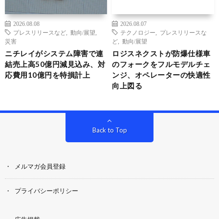
2026.08.08
2026.08.07
プレスリリースなど
,
動向/展望
,
テクノロジー
,
プレスリリースな
災害
ど
,
動向/展望
ニチレイがシステム障害で連
ロジスネクストが防爆仕様車
結売上高50億円減見込み、対
のフォークをフルモデルチェ
応費用10億円を特損計上
ンジ、オペレーターの快適性
向上図る
Back to Top
メルマガ会員登録
プライバシーポリシー