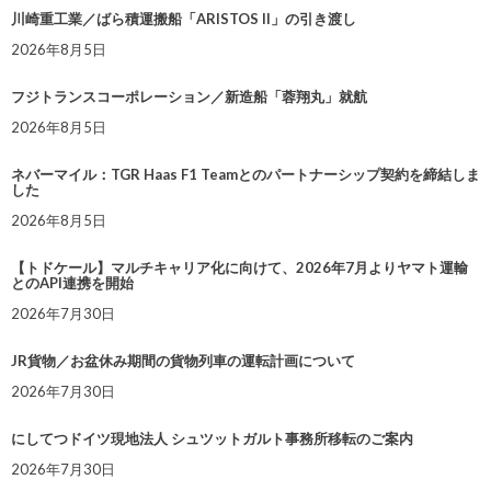
川崎重工業／ばら積運搬船「ARISTOS II」の引き渡し
2026年8月5日
フジトランスコーポレーション／新造船「蓉翔丸」就航
2026年8月5日
ネバーマイル：TGR Haas F1 Teamとのパートナーシップ契約を締結しま
した
2026年8月5日
【トドケール】マルチキャリア化に向けて、2026年7月よりヤマト運輸
とのAPI連携を開始
2026年7月30日
JR貨物／お盆休み期間の貨物列車の運転計画について
2026年7月30日
にしてつドイツ現地法人 シュツットガルト事務所移転のご案内
2026年7月30日