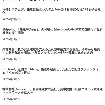
両備システムズ、物流自動化システムを手掛ける 株式会社APTを子会社
化
2026年8月9日
Shippio、「輸送中の商品」の可視化をInvoiceのAI-OCRで自動化する新
機能を提供開始
2026年8月9日
栗林商船／夏の安全運航を支えるため熱中症対策を強化。今年から船員
への飲料配布を開始、4年目となるファン付き作業服の支給も継続
2026年8月9日
CBcloud、全国の「Marq」施設を起点とした新たな配送プラットフォー
ム「MarqGO」開始
2026年8月5日
株式会社Univearth、倉吉運送株式会社と資本提携〜山陰エリアへ実運送
ネットワークを拡大〜
2026年8月5日