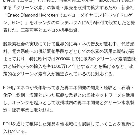
する「グリーン水素」の製造・販売を欧州で拡大するため、新会社
「Eneco Diamond Hydrogen（エネコ・ダイヤモンド・ハイドロゲ
ン、EDH）」をオランダのロッテルダムに6月6日付で設立したと発
表した。三菱商事とエネコの折半出資。
脱炭素社会の実現に向けて世界的に再エネの普及が進む中、代替燃
料、電力系統への供給調整手段などとしての水素の活用に期待が高
まっており、特に欧州では2030年までに域内のグリーン水素製造能
力と域外からの輸入を各1000万t／年とすることを掲げるなど、政
策的なグリーン水素導入が推進されているのに対応する。
EDHはエネコが長年培ってきた再エネ開発の知見・経験と、石油・
化学・鉄鋼・海運といった広範な業界との当社ネットワークを活用
し、オランダを起点として欧州域内の再エネ開発とグリーン水素製
造・販売事業に取り組む。
EDHを通じて獲得した知見を他地域にも展開していくことを視野に
入れている。