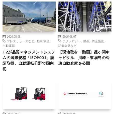
2026.08.08
2026.08.07
プレスリリースなど
,
動向/展望
,
テクノロジー
,
動画
,
物流施設
,
自動運転
記者会見など
T2が品質マネジメントシステ
【現地取材・動画】霞ヶ関キ
ムの国際規格「ISO9001」認
ャピタル、川崎・東扇島の冷
証取得、自動運転分野で国内
凍自動倉庫を公開
初
2026.08.07
2026.08.07