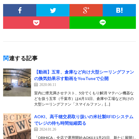
関連する記事
【動画】五常、倉庫など向け大型シーリングファン
の換気効果示す動画をYouTuneで公開
2020.06.11
室内に煙充満させテスト、5分でくもり解消 マテハン機器な
どを扱う五常（千葉市）は6月11日、倉庫や工場など向けの
大型シーリングファン「スマイルファン」[…]
AOKI、高千穂交易取り扱いの米社製RFIDシステム
でレジの待ち時間短縮図る
2024.01.26
「ORIHICA」全店で運用開始 AOKIは1月25日、新たに展開し