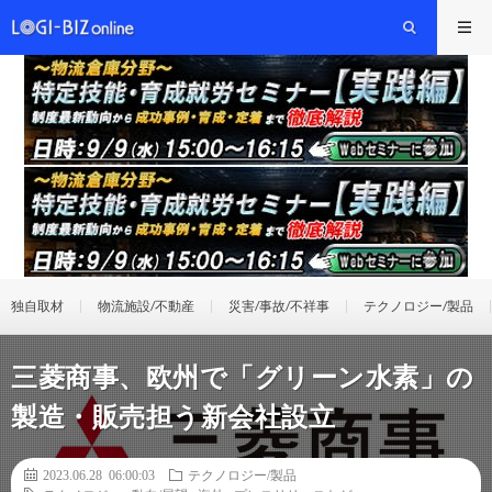
独自取材
物流施設/不動産
災害/事故/不祥事
テクノロジー/製品
三菱商事、欧州で「グリーン水素」の
製造・販売担う新会社設立
2023.06.28 06:00:03
テクノロジー/製品