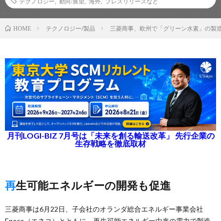
テクノロジー
,
動向/展望
,
海外
,
プレスリリースなど
テクノロジー/製品
三菱商事、欧州で「グリーン水素」の製
HOME
月刊LOGI-BIZ 7月号は「未来を創る輸送改革」 先行企業の
生存戦略を徹底取材
再生可能エネルギーの開発も促進
三菱商事は6月22日、子会社のオランダ総合エネルギー事業会社
Eneco（エネコ）とともに、再生可能エネルギー由来の電力で製造