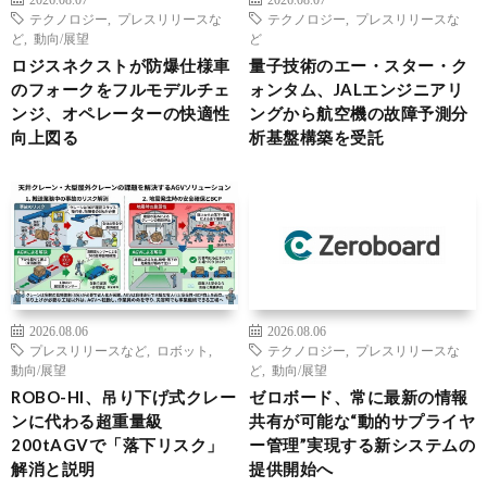
テクノロジー
,
プレスリリースな
テクノロジー
,
プレスリリースな
ど
,
動向/展望
ど
ロジスネクストが防爆仕様車
量子技術のエー・スター・ク
のフォークをフルモデルチェ
ォンタム、JALエンジニアリ
ンジ、オペレーターの快適性
ングから航空機の故障予測分
向上図る
析基盤構築を受託
2026.08.06
2026.08.06
プレスリリースなど
,
ロボット
,
テクノロジー
,
プレスリリースな
動向/展望
ど
,
動向/展望
ROBO-HI、吊り下げ式クレー
ゼロボード、常に最新の情報
ンに代わる超重量級
共有が可能な“動的サプライヤ
200tAGVで「落下リスク」
ー管理”実現する新システムの
解消と説明
提供開始へ