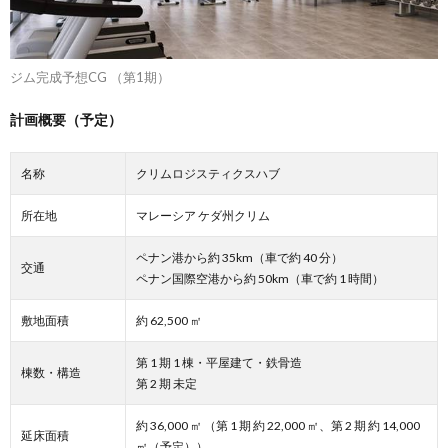
ジム完成予想CG （第1期）
計画概要（予定）
名称
クリムロジスティクスハブ
所在地
マレーシア ケダ州クリム
ペナン港から約 35km（車で約 40 分）
交通
ペナン国際空港から約 50km（車で約 1 時間）
敷地面積
約 62,500 ㎡
第 1 期 1 棟・平屋建て・鉄骨造
棟数・構造
第 2 期 未定
約 36,000 ㎡ （第 1 期 約 22,000 ㎡、第 2 期 約 14,000
延床面積
㎡（予定））