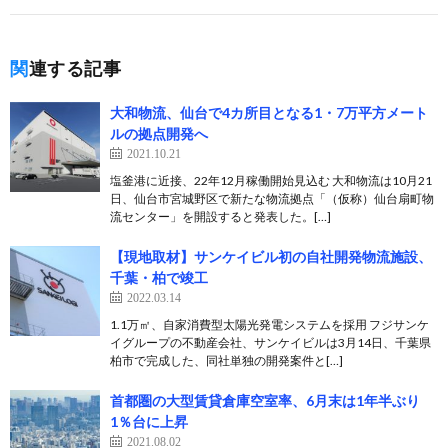
関連する記事
大和物流、仙台で4カ所目となる1・7万平方メート
ルの拠点開発へ
2021.10.21
塩釜港に近接、22年12月稼働開始見込む 大和物流は10月21
日、仙台市宮城野区で新たな物流拠点「（仮称）仙台扇町物
流センター」を開設すると発表した。[…]
【現地取材】サンケイビル初の自社開発物流施設、
千葉・柏で竣工
2022.03.14
1.1万㎡、自家消費型太陽光発電システムを採用 フジサンケ
イグループの不動産会社、サンケイビルは3月14日、千葉県
柏市で完成した、同社単独の開発案件と[…]
首都圏の大型賃貸倉庫空室率、6月末は1年半ぶり
1％台に上昇
2021.08.02