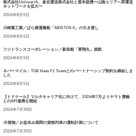
株式会社Univearth、倉吉運送株式会社と資本提携〜山陰エリアへ実運送
ネットワークを拡大〜
2026年8月5日
川崎重工業／ばら積運搬船「ARISTOS II」の引き渡し
2026年8月5日
フジトランスコーポレーション／新造船「蓉翔丸」就航
2026年8月5日
ネバーマイル：TGR Haas F1 Teamとのパートナーシップ契約を締結しま
した
2026年8月5日
【トドケール】マルチキャリア化に向けて、2026年7月よりヤマト運輸
とのAPI連携を開始
2026年7月30日
JR貨物／お盆休み期間の貨物列車の運転計画について
2026年7月30日