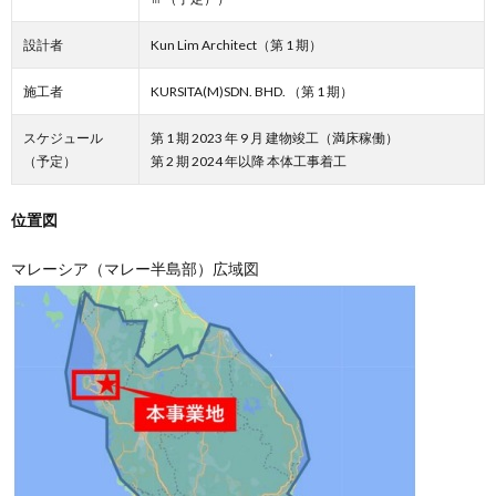
設計者
Kun Lim Architect（第 1 期）
施工者
KURSITA(M)SDN. BHD. （第 1 期）
スケジュール
第 1 期 2023 年 9 月 建物竣工（満床稼働）
（予定）
第 2 期 2024 年以降 本体工事着工
位置図
マレーシア（マレー半島部）広域図