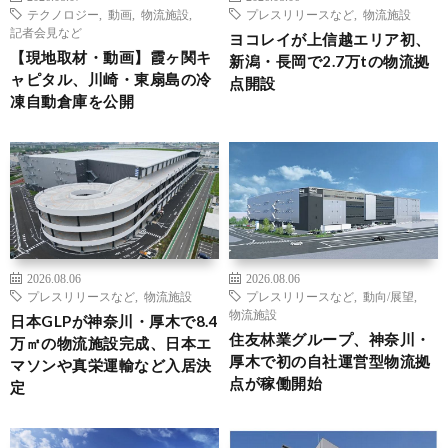
テクノロジー
,
動画
,
物流施設
,
プレスリリースなど
,
物流施設
記者会見など
ヨコレイが上信越エリア初、
【現地取材・動画】霞ヶ関キ
新潟・長岡で2.7万tの物流拠
ャピタル、川崎・東扇島の冷
点開設
凍自動倉庫を公開
2026.08.06
2026.08.06
プレスリリースなど
,
物流施設
プレスリリースなど
,
動向/展望
,
物流施設
日本GLPが神奈川・厚木で8.4
住友林業グループ、神奈川・
万㎡の物流施設完成、日本エ
厚木で初の自社運営型物流拠
マソンや真栄運輸など入居決
点が稼働開始
定