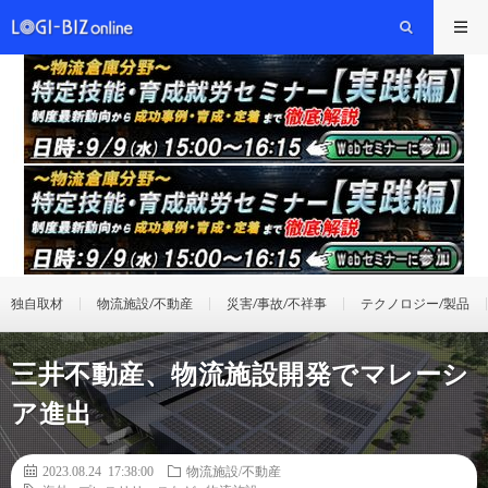
独自取材
物流施設/不動産
災害/事故/不祥事
テクノロジー/製品
三井不動産、物流施設開発でマレーシ
ア進出
2023.08.24 17:38:00
物流施設/不動産