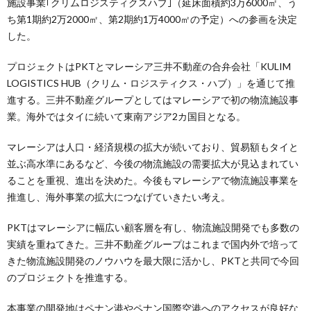
施設事業｢クリムロジスティクスハブ｣（延床面積約3万6000㎡、う
ち第1期約2万2000㎡、第2期約1万4000㎡の予定）への参画を決定
した。
プロジェクトはPKTとマレーシア三井不動産の合弁会社「KULIM
LOGISTICS HUB（クリム・ロジスティクス・ハブ）」を通じて推
進する。三井不動産グループとしてはマレーシアで初の物流施設事
業。海外ではタイに続いて東南アジア2カ国目となる。
マレーシアは人口・経済規模の拡大が続いており、貿易額もタイと
並ぶ高水準にあるなど、今後の物流施設の需要拡大が見込まれてい
ることを重視、進出を決めた。今後もマレーシアで物流施設事業を
推進し、海外事業の拡大につなげていきたい考え。
PKTはマレーシアに幅広い顧客層を有し、物流施設開発でも多数の
実績を重ねてきた。三井不動産グループはこれまで国内外で培って
きた物流施設開発のノウハウを最大限に活かし、PKTと共同で今回
のプロジェクトを推進する。
本事業の開発地はペナン港やペナン国際空港へのアクセスが良好な