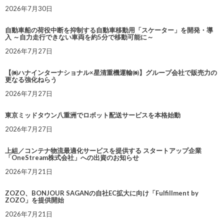
2026年7月30日
自動車船の荷役中断を抑制する自動車移動用「スケーター」を開発・導
入 ～自力走行できない車両を約5分で移動可能に～
2026年7月27日
【㈱ハナインターナショナル×星清重機運輸㈱】グループ会社で販売力の
更なる強化ねらう
2026年7月27日
東京ミッドタウン八重洲でロボット配送サービスを本格始動
2026年7月27日
上組／コンテナ物流最適化サービスを提供する スタートアップ企業
「OneStream株式会社」への出資のお知らせ
2026年7月21日
ZOZO、BONJOUR SAGANの自社EC拡大に向け「Fulfillment by
ZOZO」を提供開始
2026年7月21日