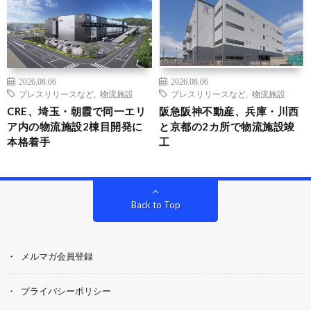
2026.08.06
2026.08.06
プレスリリースなど
,
物流施設
プレスリリースなど
,
物流施設
CRE、埼玉・朝霞で同一エリ
阪急阪神不動産、兵庫・川西
ア内の物流施設2棟目開発に
と京都の2カ所で物流施設竣
本格着手
工
Back to Top
メルマガ会員登録
プライバシーポリシー