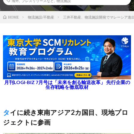
海外
,
プレスリリースなど
,
物流施設
物流施設/不動産
三井不動産、物流施設開発でマレーシア進
HOME
月刊LOGI-BIZ 7月号は「未来を創る輸送改革」 先行企業の
生存戦略を徹底取材
タイに続き東南アジア2カ国目、現地プロ
ジェクトに参画