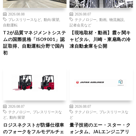
2026.08.08
2026.08.07
プレスリリースなど
,
動向/展望
,
テクノロジー
,
動画
,
物流施設
,
自動運転
記者会見など
T2が品質マネジメントシステ
【現地取材・動画】霞ヶ関キ
ムの国際規格「ISO9001」認
ャピタル、川崎・東扇島の冷
証取得、自動運転分野で国内
凍自動倉庫を公開
初
2026.08.07
2026.08.07
テクノロジー
,
プレスリリースな
テクノロジー
,
プレスリリースな
ど
,
動向/展望
ど
ロジスネクストが防爆仕様車
量子技術のエー・スター・ク
のフォークをフルモデルチェ
ォンタム、JALエンジニアリ