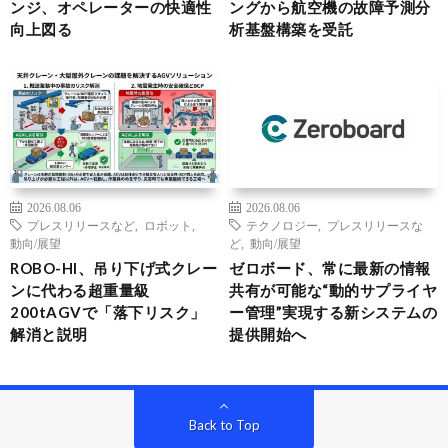
ンジ、オペレーターの快適性
ングから航空機の故障予測分
向上図る
析基盤構築を受託
2026.08.06
2026.08.06
プレスリリースなど
,
ロボット
,
テクノロジー
,
プレスリリースな
動向/展望
ど
,
動向/展望
ROBO-HI、吊り下げ式クレー
ゼロボード、常に最新の情報
ンに代わる超重量級
共有が可能な“動的サプライヤ
200tAGVで「落下リスク」
ー管理”実現する新システムの
解消と説明
提供開始へ
Back to Top