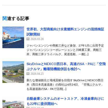
関連する記事
世界初、大型商船向け水素燃料エンジンの混焼検証
試験開始
2026.03.28
ジャパンエンジンや商船三井など参加、27年1月に出荷予定
ジャパンエンジンコーポレーションと川崎重工業、商船三
井、商船三井ドライバルク、尾道造船、一般[…]
SkyDriveとNEXCO西日本、高速のSA・PAに「空飛
ぶクルマ」離着陸機能併設を検討へ
2026.04.25
新たな価値創出と地域貢献を目指す SkyDriveとNEXCO西日
本（西日本高速道路）の両社は4月24日、「空飛ぶクルマ」
を高速道路のSA・PAで活用[…]
自動倉庫システムのオートストア、冷凍倉庫向けに
も22年に提供開始へ