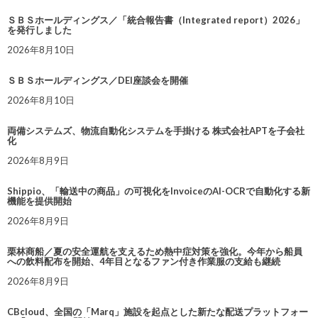
ＳＢＳホールディングス／「統合報告書（Integrated report）2026」
を発行しました
2026年8月10日
ＳＢＳホールディングス／DEI座談会を開催
2026年8月10日
両備システムズ、物流自動化システムを手掛ける 株式会社APTを子会社
化
2026年8月9日
Shippio、「輸送中の商品」の可視化をInvoiceのAI-OCRで自動化する新
機能を提供開始
2026年8月9日
栗林商船／夏の安全運航を支えるため熱中症対策を強化。今年から船員
への飲料配布を開始、4年目となるファン付き作業服の支給も継続
2026年8月9日
CBcloud、全国の「Marq」施設を起点とした新たな配送プラットフォー