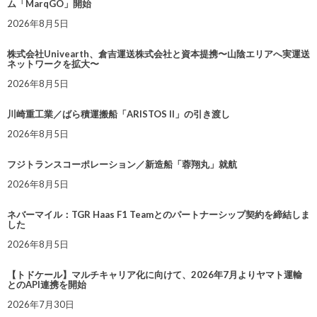
ム「MarqGO」開始
2026年8月5日
株式会社Univearth、倉吉運送株式会社と資本提携〜山陰エリアへ実運送
ネットワークを拡大〜
2026年8月5日
川崎重工業／ばら積運搬船「ARISTOS II」の引き渡し
2026年8月5日
フジトランスコーポレーション／新造船「蓉翔丸」就航
2026年8月5日
ネバーマイル：TGR Haas F1 Teamとのパートナーシップ契約を締結しま
した
2026年8月5日
【トドケール】マルチキャリア化に向けて、2026年7月よりヤマト運輸
とのAPI連携を開始
2026年7月30日