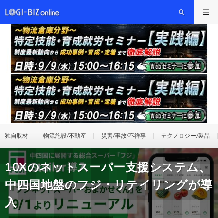
独自取材
物流施設/不動産
災害/事故/不祥事
テクノロジー/製品
10Xのネットスーパー支援システム、
中四国地盤のフジ・リテイリングが導
入