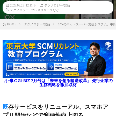
2023.08.25 12:11:14
テクノロジー/製品
テクノロジー
,
プレスリリースなど
テクノロジー/製品
10Xのネットスーパー支援システム、中
HOME
月刊LOGI-BIZ 7月号は「未来を創る輸送改革」 先行企業の
生存戦略を徹底取材
既存サービスをリニューアル、スマホア
プリ開始などで利便性向上図る