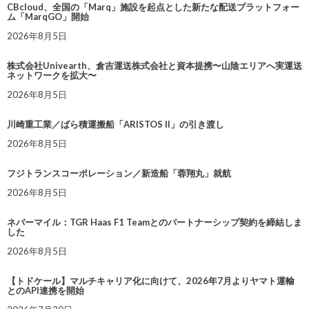
CBcloud、全国の「Marq」施設を起点とした新たな配送プラットフォー
ム「MarqGO」開始
2026年8月5日
株式会社Univearth、倉吉運送株式会社と資本提携〜山陰エリアへ実運送
ネットワークを拡大〜
2026年8月5日
川崎重工業／ばら積運搬船「ARISTOS II」の引き渡し
2026年8月5日
フジトランスコーポレーション／新造船「蓉翔丸」就航
2026年8月5日
ネバーマイル：TGR Haas F1 Teamとのパートナーシップ契約を締結しま
した
2026年8月5日
【トドケール】マルチキャリア化に向けて、2026年7月よりヤマト運輸
とのAPI連携を開始