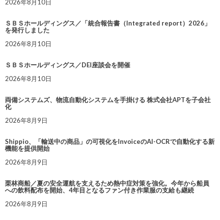
2026年8月10日
ＳＢＳホールディングス／「統合報告書（Integrated report）2026」
を発行しました
2026年8月10日
ＳＢＳホールディングス／DEI座談会を開催
2026年8月10日
両備システムズ、物流自動化システムを手掛ける 株式会社APTを子会社
化
2026年8月9日
Shippio、「輸送中の商品」の可視化をInvoiceのAI-OCRで自動化する新
機能を提供開始
2026年8月9日
栗林商船／夏の安全運航を支えるため熱中症対策を強化。今年から船員
への飲料配布を開始、4年目となるファン付き作業服の支給も継続
2026年8月9日