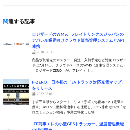
関連する記事
ロジザードのWMS、フレイトリンクスジャパンの
アパレル業界向けクラウド販売管理システムとAPI
連携
2020.07.14
商品や取引先のマスター、発注・入荷予定など対象 ロジザー
ドは7月14日、クラウドベースのWMS（倉庫管理システム）
「ロジザードZERO」が、フレイトリ[…]
F-ZERO、日本初の「EVトラック対応充電マップ」
をリリース
2022.07.01
まず三重県からスタート、リスト形式でも配布 EV（電気自
動車）やFCV（燃料電池車）を使用し、CO2排出ゼロの「ゼ
ロエミッション物流」事業に特化した物[…]
JFE商事エレの小型GPSトラッカー、温度管理機能
の提供開始