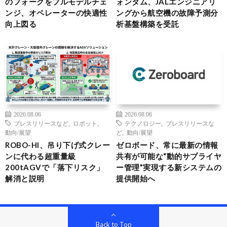
のフォークをフルモデルチェ
ォンタム、JALエンジニアリ
ンジ、オペレーターの快適性
ングから航空機の故障予測分
向上図る
析基盤構築を受託
2026.08.06
2026.08.06
プレスリリースなど
,
ロボット
,
テクノロジー
,
プレスリリースな
動向/展望
ど
,
動向/展望
ROBO-HI、吊り下げ式クレー
ゼロボード、常に最新の情報
ンに代わる超重量級
共有が可能な“動的サプライヤ
200tAGVで「落下リスク」
ー管理”実現する新システムの
解消と説明
提供開始へ
Back to Top