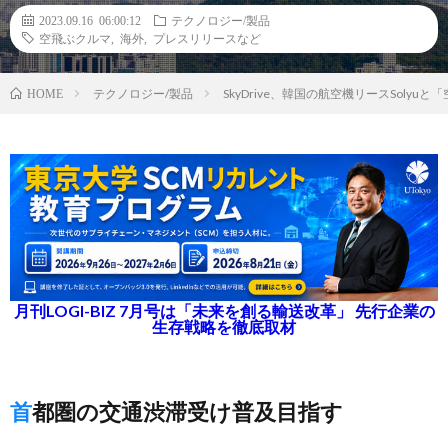
2023.09.16 06:00:12
テクノロジー/製品
空飛ぶクルマ
,
海外
,
プレスリリースなど
テクノロジー/製品
SkyDrive、韓国の航空機リースSoly
HOME
月刊LOGI-BIZ 7月号は「未来を創る輸送改革」 先行企業の
生存戦略を徹底取材
首都圏の交通渋滞受け普及目指す