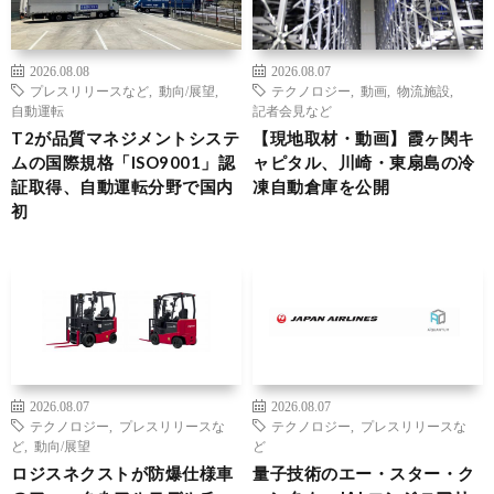
2026.08.08
2026.08.07
プレスリリースなど
,
動向/展望
,
テクノロジー
,
動画
,
物流施設
,
自動運転
記者会見など
T2が品質マネジメントシステ
【現地取材・動画】霞ヶ関キ
ムの国際規格「ISO9001」認
ャピタル、川崎・東扇島の冷
証取得、自動運転分野で国内
凍自動倉庫を公開
初
2026.08.07
2026.08.07
テクノロジー
,
プレスリリースな
テクノロジー
,
プレスリリースな
ど
,
動向/展望
ど
ロジスネクストが防爆仕様車
量子技術のエー・スター・ク