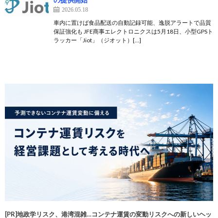
2026.05.18
車内に置けば食品配送の自動記録可能、逸脱アラートで品質
保証強化も JFE商事エレクトロニクスは5月18日、小型GPSト
ラッカー「Jiot」（ジオット）[…]
[PR]地政学リスク、港湾混雑…コンテナ運賃の変動リスクへの新しいヘッ