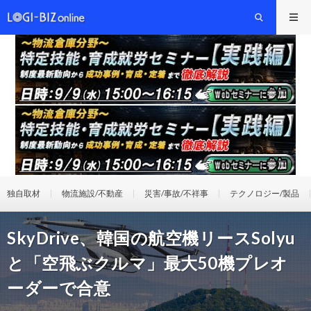
独自取材
物流施設/不動産
災害/事故/不祥事
テクノロジー/製品
SkyDrive、韓国の航空機リースSolyu
と「空飛ぶクルマ」最大50機プレオ
ーダーで合意