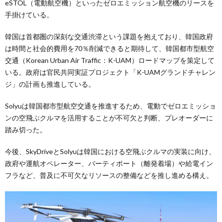
eSTOL（電動航空機）といったゼロエミッション航空機のリースを
手掛けている。
韓国は首都圏の深刻な交通渋滞という課題を抱えており、韓国政府
は時間と社会的費用を70％削減できると期待して、韓国都市型航空
交通（Korean Urban Air Traffic：K-UAM）ロードマップを策定して
いる。政府は官民共同実証プロジェクト「K-UAMグランドチャレン
ジ」の計画も推進している。
Solyuは韓国都市型航空交通を推進するため、電動でゼロエミッショ
ンの空飛ぶクルマを活用することが不可欠と判断、プレオーダーに
踏み切った。
今後、SkyDriveとSolyuは韓国における空飛ぶクルマの実装に向け、
政府や運航オペレーター、バーティポート（離発着場）や給電イン
フラなど、普及に不可欠なリソースの整備などを推し進める構え。