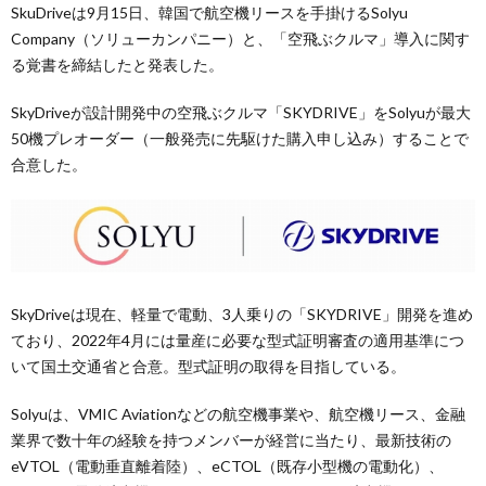
SkuDriveは9月15日、韓国で航空機リースを手掛けるSolyu
Company（ソリューカンパニー）と、「空飛ぶクルマ」導入に関す
る覚書を締結したと発表した。
SkyDriveが設計開発中の空飛ぶクルマ「SKYDRIVE」をSolyuが最大
50機プレオーダー（一般発売に先駆けた購入申し込み）することで
合意した。
SkyDriveは現在、軽量で電動、3人乗りの「SKYDRIVE」開発を進め
ており、2022年4月には量産に必要な型式証明審査の適用基準につ
いて国土交通省と合意。型式証明の取得を目指している。
Solyuは、VMIC Aviationなどの航空機事業や、航空機リース、金融
業界で数十年の経験を持つメンバーが経営に当たり、最新技術の
eVTOL（電動垂直離着陸）、eCTOL（既存小型機の電動化）、