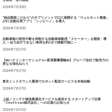
2026年7月30日
“独自開発こだわり”のサプリメントでD2C展開する「ウェルモット製薬」
がEC自動出荷アプリ「シッピーノ」を導入
2026年7月30日
自動車船の荷役中断を抑制する自動車移動用「スケーター」を開発・導
入 ～自力走行できない車両を約5分で移動可能に～
2026年7月27日
【㈱ハナインターナショナル×星清重機運輸㈱】グループ会社で販売力の
更なる強化ねらう
2026年7月27日
東京ミッドタウン八重洲でロボット配送サービスを本格始動
2026年7月27日
上組／コンテナ物流最適化サービスを提供する スタートアップ企業
「OneStream株式会社」への出資のお知らせ
2026年7月21日