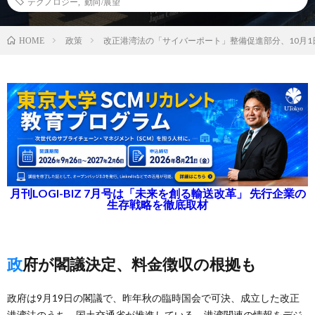
テクノロジー
,
動向/展望
政策
改正港湾法の「サイバーポート」整備促進部分、10月1
HOME
月刊LOGI-BIZ 7月号は「未来を創る輸送改革」 先行企業の
生存戦略を徹底取材
政府が閣議決定、料金徴収の根拠も
政府は9月19日の閣議で、昨年秋の臨時国会で可決、成立した改正
港湾法のうち、国土交通省が推進している、港湾関連の情報をデジ