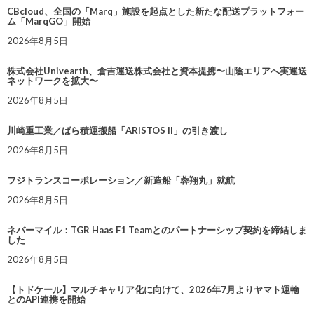
CBcloud、全国の「Marq」施設を起点とした新たな配送プラットフォー
ム「MarqGO」開始
2026年8月5日
株式会社Univearth、倉吉運送株式会社と資本提携〜山陰エリアへ実運送
ネットワークを拡大〜
2026年8月5日
川崎重工業／ばら積運搬船「ARISTOS II」の引き渡し
2026年8月5日
フジトランスコーポレーション／新造船「蓉翔丸」就航
2026年8月5日
ネバーマイル：TGR Haas F1 Teamとのパートナーシップ契約を締結しま
した
2026年8月5日
【トドケール】マルチキャリア化に向けて、2026年7月よりヤマト運輸
とのAPI連携を開始