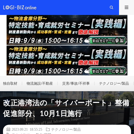
独自取材
物流施設/不動産
災害/事故/不祥事
テクノロジー/製品
改正港湾法の「サイバーポート」整備
促進部分、10月1日施行
2023.09.21 18:55:25
テクノロジー/製品