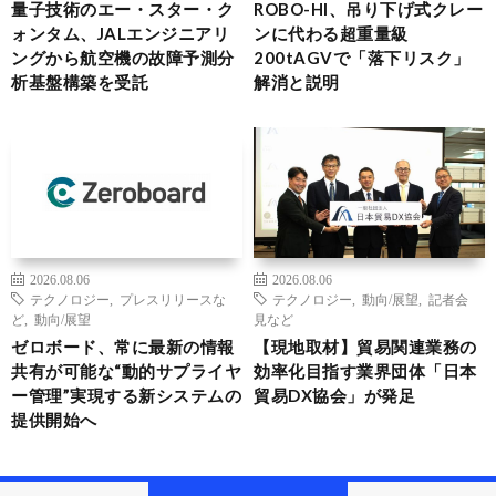
量子技術のエー・スター・ク
ROBO-HI、吊り下げ式クレー
ォンタム、JALエンジニアリ
ンに代わる超重量級
ングから航空機の故障予測分
200tAGVで「落下リスク」
析基盤構築を受託
解消と説明
2026.08.06
2026.08.06
テクノロジー
,
プレスリリースな
テクノロジー
,
動向/展望
,
記者会
ど
,
動向/展望
見など
ゼロボード、常に最新の情報
【現地取材】貿易関連業務の
共有が可能な“動的サプライヤ
効率化目指す業界団体「日本
ー管理”実現する新システムの
貿易DX協会」が発足
提供開始へ