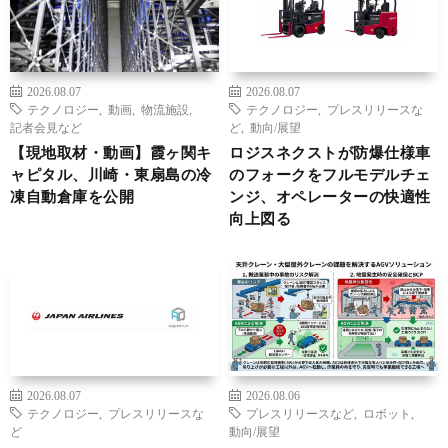
2026.08.07
2026.08.07
テクノロジー
,
動画
,
物流施設
,
テクノロジー
,
プレスリリースな
記者会見など
ど
,
動向/展望
【現地取材・動画】霞ヶ関キ
ロジスネクストが防爆仕様車
ャピタル、川崎・東扇島の冷
のフォークをフルモデルチェ
凍自動倉庫を公開
ンジ、オペレーターの快適性
向上図る
2026.08.07
2026.08.06
テクノロジー
,
プレスリリースな
プレスリリースなど
,
ロボット
,
ど
動向/展望