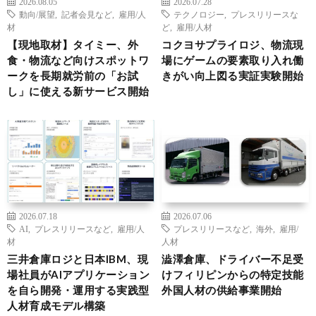
2026.08.05
2026.07.28
動向/展望
,
記者会見など
,
雇用/人
テクノロジー
,
プレスリリースな
材
ど
,
雇用/人材
【現地取材】タイミー、外
コクヨサプライロジ、物流現
食・物流など向けスポットワ
場にゲームの要素取り入れ働
ークを長期就労前の「お試
きがい向上図る実証実験開始
し」に使える新サービス開始
2026.07.18
2026.07.06
AI
,
プレスリリースなど
,
雇用/人
プレスリリースなど
,
海外
,
雇用/
材
人材
三井倉庫ロジと日本IBM、現
澁澤倉庫、ドライバー不足受
場社員がAIアプリケーション
けフィリピンからの特定技能
を自ら開発・運用する実践型
外国人材の供給事業開始
人材育成モデル構築