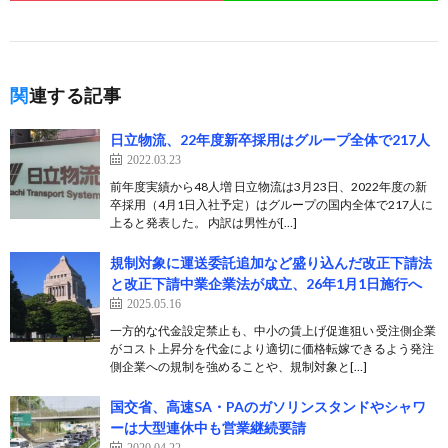
関連する記事
日立物流、22年度新卒採用はグループ全体で217人
2022.03.23
前年度実績から48人増 日立物流は3月23日、2022年度の新
卒採用（4月1日入社予定）はグループの国内全体で217人に
上ると発表した。 内訳は男性が[…]
規制対象に運送委託追加など盛り込んだ改正下請法
と改正下請中業企業法が成立、26年1月1日施行へ
2025.05.16
一方的な代金設定禁止も、中小の賃上げ促進狙い 受注側企業
がコスト上昇分を代金により適切に価格転嫁できるよう発注
側企業への規制を強めることや、規制対象と[…]
国交省、高速SA・PAのガソリンスタンドやシャワ
ーは大型連休中も営業継続要請
2020.04.22