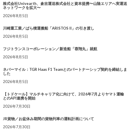
株式会社Univearth、倉吉運送株式会社と資本提携〜山陰エリアへ実運送
ネットワークを拡大〜
2026年8月5日
川崎重工業／ばら積運搬船「ARISTOS II」の引き渡し
2026年8月5日
フジトランスコーポレーション／新造船「蓉翔丸」就航
2026年8月5日
ネバーマイル：TGR Haas F1 Teamとのパートナーシップ契約を締結しま
した
2026年8月5日
【トドケール】マルチキャリア化に向けて、2026年7月よりヤマト運輸
とのAPI連携を開始
2026年7月30日
JR貨物／お盆休み期間の貨物列車の運転計画について
2026年7月30日