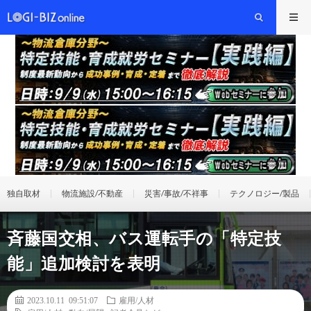
独自取材
物流施設/不動産
災害/事故/不祥事
テクノロジー/製品
斉藤国交相、バス運転手の「特定技
能」追加検討を表明
2023.10.11 09:51:07
雇用/人材