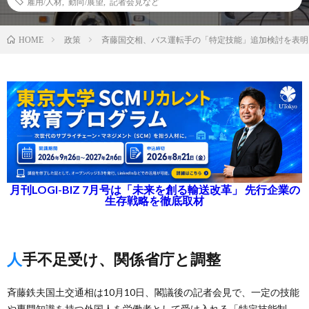
雇用/人材
,
動向/展望
,
記者会見など
政策
斉藤国交相、バス運転手の「特定技能」追加検討を表明
HOME
月刊LOGI-BIZ 7月号は「未来を創る輸送改革」 先行企業の
生存戦略を徹底取材
人手不足受け、関係省庁と調整
斉藤鉄夫国土交通相は10月10日、閣議後の記者会見で、一定の技能
や専門知識を持つ外国人を労働者として受け入れる「特定技能制