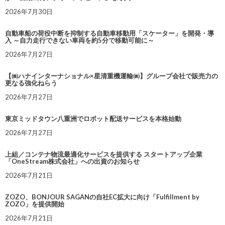
2026年7月30日
自動車船の荷役中断を抑制する自動車移動用「スケーター」を開発・導
入 ～自力走行できない車両を約5分で移動可能に～
2026年7月27日
【㈱ハナインターナショナル×星清重機運輸㈱】グループ会社で販売力の
更なる強化ねらう
2026年7月27日
東京ミッドタウン八重洲でロボット配送サービスを本格始動
2026年7月27日
上組／コンテナ物流最適化サービスを提供する スタートアップ企業
「OneStream株式会社」への出資のお知らせ
2026年7月21日
ZOZO、BONJOUR SAGANの自社EC拡大に向け「Fulfillment by
ZOZO」を提供開始
2026年7月21日