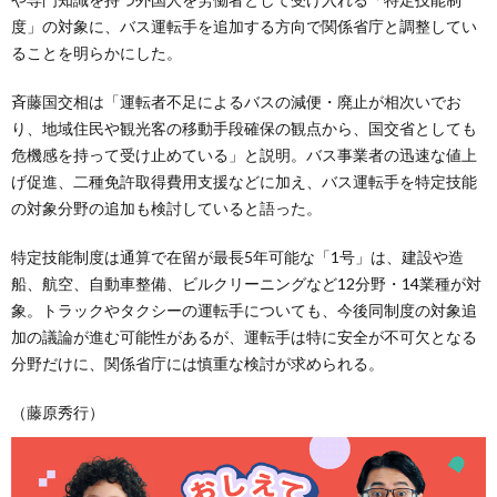
度」の対象に、バス運転手を追加する方向で関係省庁と調整してい
ることを明らかにした。
斉藤国交相は「運転者不足によるバスの減便・廃止が相次いでお
り、地域住民や観光客の移動手段確保の観点から、国交省としても
危機感を持って受け止めている」と説明。バス事業者の迅速な値上
げ促進、二種免許取得費用支援などに加え、バス運転手を特定技能
の対象分野の追加も検討していると語った。
特定技能制度は通算で在留が最長5年可能な「1号」は、建設や造
船、航空、自動車整備、ビルクリーニングなど12分野・14業種が対
象。トラックやタクシーの運転手についても、今後同制度の対象追
加の議論が進む可能性があるが、運転手は特に安全が不可欠となる
分野だけに、関係省庁には慎重な検討が求められる。
（藤原秀行）