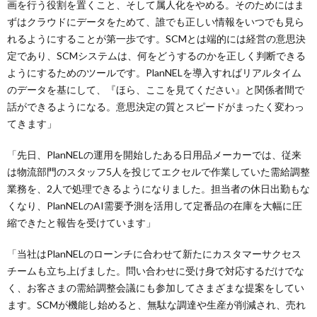
画を行う役割を置くこと、そして属人化をやめる。そのためにはま
ずはクラウドにデータをためて、誰でも正しい情報をいつでも見ら
れるようにすることが第一歩です。SCMとは端的には経営の意思決
定であり、SCMシステムは、何をどうするのかを正しく判断できる
ようにするためのツールです。PlanNELを導入すればリアルタイム
のデータを基にして、『ほら、ここを見てください』と関係者間で
話ができるようになる。意思決定の質とスピードがまったく変わっ
てきます」
「先日、PlanNELの運用を開始したある日用品メーカーでは、従来
は物流部門のスタッフ5人を投じてエクセルで作業していた需給調整
業務を、2人で処理できるようになりました。担当者の休日出勤もな
くなり、PlanNELのAI需要予測を活用して定番品の在庫を大幅に圧
縮できたと報告を受けています」
「当社はPlanNELのローンチに合わせて新たにカスタマーサクセス
チームも立ち上げました。問い合わせに受け身で対応するだけでな
く、お客さまの需給調整会議にも参加してさまざまな提案をしてい
ます。SCMが機能し始めると、無駄な調達や生産が削減され、売れ