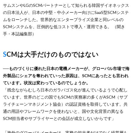
サムスンやLGのSCMパートナーとして知られる韓国ザイオネックス
の日本法人が、日本の中堅・中小メーカー向けにSaaS型SCMシステ
ムをローンチした。世界的なエンタープライズ企業と同レベルの
SCMシステムを、圧倒的な低コストで導入・運用できる。 （聞き
手・本誌編集部）
SCMは大手だけのものではない
──ものづくりに優れた日本の電機メーカーが、グローバル市場で海
外製品にシェアを奪われていった原因は、SCMにあったとも言われ
ています。状況は変わっているのでしょうか。
「残念ながらむしろ日本のガラパゴス化が進んでいるようで心配し
ています。世界のどこの国でもSCMの実務家の多くがASCM（サプ
ライチェーンマネジメント協会）の認証資格を取得しています。共
通の用語やフレームワークを使わないと、国や文化背景の異なる
SCM担当者やサプライヤーとの会話が成立しないからです」
「海外のグローバルメーカーは、実務の担当者だけでなく経営層も