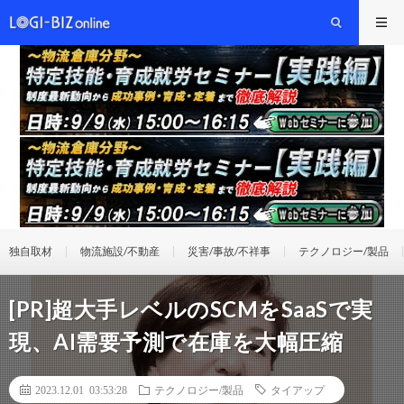
独自取材
物流施設/不動産
災害/事故/不祥事
テクノロジー/製品
[PR]超大手レベルのSCMをSaaSで実
現、AI需要予測で在庫を大幅圧縮
2023.12.01 03:53:28
テクノロジー/製品
タイアップ