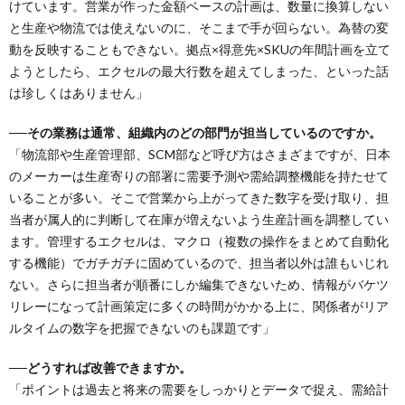
けています。営業が作った金額ベースの計画は、数量に換算しない
と生産や物流では使えないのに、そこまで手が回らない。為替の変
動を反映することもできない。拠点×得意先×SKUの年間計画を立て
ようとしたら、エクセルの最大行数を超えてしまった、といった話
は珍しくはありません」
──その業務は通常、組織内のどの部門が担当しているのですか。
「物流部や生産管理部、SCM部など呼び方はさまざまですが、日本
のメーカーは生産寄りの部署に需要予測や需給調整機能を持たせて
いることが多い。そこで営業から上がってきた数字を受け取り、担
当者が属人的に判断して在庫が増えないよう生産計画を調整してい
ます。管理するエクセルは、マクロ（複数の操作をまとめて自動化
する機能）でガチガチに固めているので、担当者以外は誰もいじれ
ない。さらに担当者が順番にしか編集できないため、情報がバケツ
リレーになって計画策定に多くの時間がかかる上に、関係者がリア
ルタイムの数字を把握できないのも課題です」
──どうすれば改善できますか。
「ポイントは過去と将来の需要をしっかりとデータで捉え、需給計