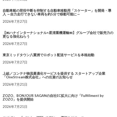
自動車船の荷役中断を抑制する自動車移動用「スケーター」を開発・導
入 ～自力走行できない車両を約5分で移動可能に～
2026年7月27日
【㈱ハナインターナショナル×星清重機運輸㈱】グループ会社で販売力の
更なる強化ねらう
2026年7月27日
東京ミッドタウン八重洲でロボット配送サービスを本格始動
2026年7月27日
上組／コンテナ物流最適化サービスを提供する スタートアップ企業
「OneStream株式会社」への出資のお知らせ
2026年7月21日
ZOZO、BONJOUR SAGANの自社EC拡大に向け「Fulfillment by
ZOZO」を提供開始
2026年7月21日