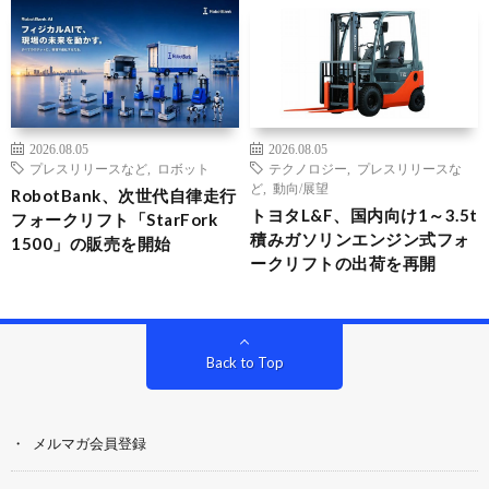
2026.08.05
2026.08.05
プレスリリースなど
,
ロボット
テクノロジー
,
プレスリリースな
ど
,
動向/展望
RobotBank、次世代自律走行
トヨタL&F、国内向け1～3.5t
フォークリフト「StarFork
積みガソリンエンジン式フォ
1500」の販売を開始
ークリフトの出荷を再開
Back to Top
メルマガ会員登録