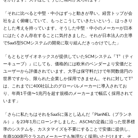
「それに比べると中堅・中小はずっと動きが早い。経営トップが会
社をよく俯瞰していて、もっとこうしていきたいという、はっきり
とした考えを持っています。そうした中堅・中小のメーカーが日本
にはたくさん存在することに気付きました。それが日本法人の主導
でSaaS型SCMシステムの開発に取り組んだきっかけでした」
「もともとザイオネックスが提供していたSCMシステム『T³（ティ
ーキューブ）』にしても、価格的には欧米のベンダーより安価だと
ユーザーから評価されています。大手は保守料だけで年間数億円の
世界ですから、限られた企業しか採用できません。それに対してT³
は、これまでに400社以上のグローバルメーカーに導入されてお
り、年商1千億〜1兆円を超す規模のメーカーまで幅広く採用されて
います」
「さらに私たちはそれをSaaSに落とし込んだ『PlanNEL（プランネ
ル）』を23年1月にローンチしました。ASCMの定義に沿った世界標
準のシステムを、カスタマイズを不要にすることで安価に提供し、
年商100億円クラスのメーカーでも無理なく採用いただけます。そ