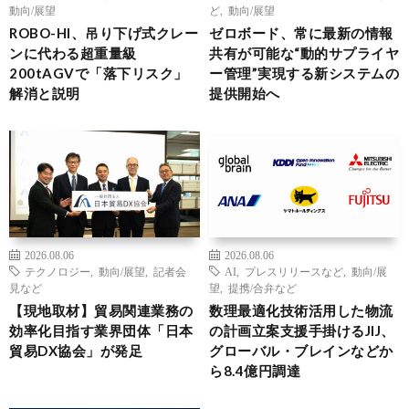
動向/展望
ど
,
動向/展望
ROBO-HI、吊り下げ式クレー
ゼロボード、常に最新の情報
ンに代わる超重量級
共有が可能な“動的サプライヤ
200tAGVで「落下リスク」
ー管理”実現する新システムの
解消と説明
提供開始へ
2026.08.06
2026.08.06
テクノロジー
,
動向/展望
,
記者会
AI
,
プレスリリースなど
,
動向/展
見など
望
,
提携/合弁など
【現地取材】貿易関連業務の
数理最適化技術活用した物流
効率化目指す業界団体「日本
の計画立案支援手掛けるJIJ、
貿易DX協会」が発足
グローバル・ブレインなどか
ら8.4億円調達