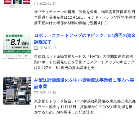
2025.12.17
サプライチェーンの構築・強化を促進、物流需要獲得図る 日
本通運と長瀬産業は12月16日、インド・ドレラ地区で半導体
前工程向けの半導体材料の供給で連携す[…]
ロボットスタートアップのキビテク、8.1億円の資金
調達完了
2024.03.27
自律ロボット遠隔支援サービス「HATS」の展開加速 自律移
動ロボットの開発などを手掛けるスタートアップのキビテク
は3月27日、8.1億円の資金調達を実[…]
AI配送計画最適化を中小貨物運送事業者に導入へ実
証事業
2021.11.16
東京都とトラック協会、CO2削減効果見極め 東京都と東京都
トラック協会は11月13日、貨物車からのCO2排出削減を推
進するため、AIを駆使した配送計画[…]