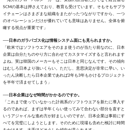
SCMの基本は押さえており、教育も受けています。そもそもサプラ
イチェーンはさまざまな組織をまたがったつながりですから、一つ
のオペレーションだけが優れていても意味はありません。全体を俯
瞰する視点が重要です」
──日本のガラパゴス化は情報システム面にも見られますか。
「欧米ではソフトウエアをそのまま使うのが当たり前なのに、日本
企業は自分たちのやり方に合わせてカスタマイズすると言われます
よね。実は韓国のメーカーもそこは日本と同じなんです。その傾向
はむしろ日本より強いくらい。ただし、意思決定が非常に早い。い
ったん決断したら日本企業であれば2年も3年もかけるプロジェクト
を半年で済ませてしまう」
──日本企業はなぜ時間がかかるのですか。
「これまで使っていなかった計画系のソフトウエアを新たに導入す
るのであれば、まずは半年くらい使ってみて合わない部分を直すと
いうアジャイルな進め方が好ましいのですが、日本企業は事前にす
べてを完璧にしようとします。そのために現場も含めた検討に時間
をかけます。大手ほどそうした傾向が見られます」