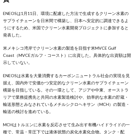
ENEOSは1月11日、環境に配慮した方法で生成するクリーン水素の
サプライチェーンを日米間で構築し、日本へ安定的に調達できるよ
うにするため、米国でクリーン水素開発プロジェクトに参加すると
発表した。
米メキシコ湾岸でクリーン水素の製造を目指す米MVCE Gulf
Coast（MVCEガルフ・コースト）に出資した。具体的な出資額は開
示していない。
ENEOSは水素を大量消費するカーボンニュートラル社会の実現を見
据え、国内外で安価かつ安定的なクリーン水素のサプライチェーン
構築を目指している。その一環として、アジアや中東、オーストラ
リアで業務提携先と共同の水素製造検討や、効率的な水素の貯蔵・
輸送形態とみなされているメチルシクロヘキサン（MCH）の製造・
輸送の検討を進めている。
MCHはトルエンに水素を反応させて生み出す有機ハイドライドの一
種で、常温・常圧下では液体状態の炭化水素化合物。タンク・配