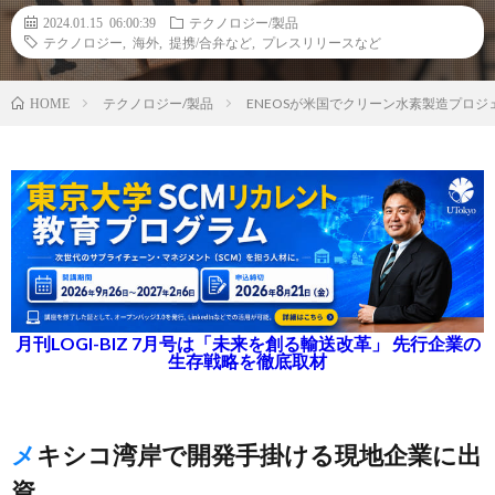
2024.01.15 06:00:39
テクノロジー/製品
テクノロジー
,
海外
,
提携/合弁など
,
プレスリリースなど
テクノロジー/製品
ENEOSが米国でクリーン水素製造プロ
HOME
月刊LOGI-BIZ 7月号は「未来を創る輸送改革」 先行企業の
生存戦略を徹底取材
メキシコ湾岸で開発手掛ける現地企業に出
資