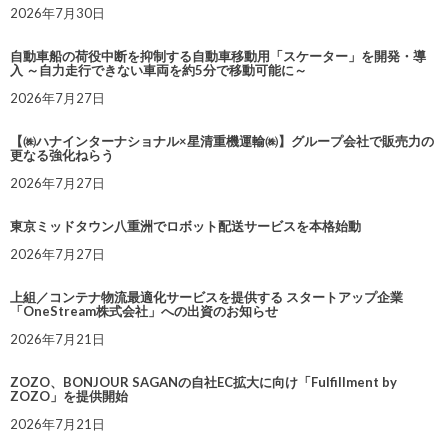
2026年7月30日
自動車船の荷役中断を抑制する自動車移動用「スケーター」を開発・導
入 ～自力走行できない車両を約5分で移動可能に～
2026年7月27日
【㈱ハナインターナショナル×星清重機運輸㈱】グループ会社で販売力の
更なる強化ねらう
2026年7月27日
東京ミッドタウン八重洲でロボット配送サービスを本格始動
2026年7月27日
上組／コンテナ物流最適化サービスを提供する スタートアップ企業
「OneStream株式会社」への出資のお知らせ
2026年7月21日
ZOZO、BONJOUR SAGANの自社EC拡大に向け「Fulfillment by
ZOZO」を提供開始
2026年7月21日