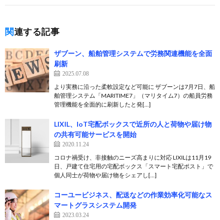
関連する記事
ザブーン、船舶管理システムで労務関連機能を全面
刷新
2025.07.08
より実務に沿った柔軟設定など可能に ザブーンは7月7日、船
舶管理システム「MARITIME7」（マリタイム7）の船員労務
管理機能を全面的に刷新したと発[…]
LIXIL、IoT宅配ボックスで近所の人と荷物や届け物
の共有可能サービスを開始
2020.11.24
コロナ禍受け、非接触のニーズ高まりに対応 LIXILは11月19
日、戸建て住宅用の宅配ボックス「スマート宅配ポスト」で
個人同士が荷物や届け物をシェアし[…]
コーユービジネス、配送などの作業効率化可能なス
マートグラスシステム開発
2023.03.24