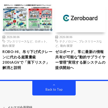
2026.08.06
2026.08.06
プレスリリースなど
,
ロボット
,
テクノロジー
,
プレスリリースな
動向/展望
ど
,
動向/展望
ROBO-HI、吊り下げ式クレー
ゼロボード、常に最新の情報
ンに代わる超重量級
共有が可能な“動的サプライヤ
200tAGVで「落下リスク」
ー管理”実現する新システムの
解消と説明
提供開始へ
Back to Top
メルマガ会員登録