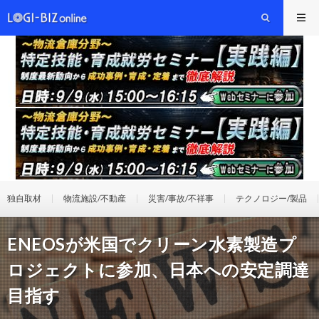
独自取材
物流施設/不動産
災害/事故/不祥事
テクノロジー/製品
ENEOSが米国でクリーン水素製造プ
ロジェクトに参加、日本への安定調達
目指す