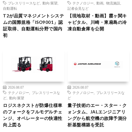
プレスリリースなど
,
動向/展望
,
テクノロジー
,
動画
,
物流施設
,
自動運転
記者会見など
T2が品質マネジメントシステ
【現地取材・動画】霞ヶ関キ
ムの国際規格「ISO9001」認
ャピタル、川崎・東扇島の冷
証取得、自動運転分野で国内
凍自動倉庫を公開
初
2026.08.07
2026.08.07
テクノロジー
,
プレスリリースな
テクノロジー
,
プレスリリースな
ど
,
動向/展望
ど
ロジスネクストが防爆仕様車
量子技術のエー・スター・ク
のフォークをフルモデルチェ
ォンタム、JALエンジニアリ
ンジ、オペレーターの快適性
ングから航空機の故障予測分
向上図る
析基盤構築を受託