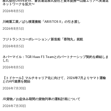
株式会社Univearth、倉吉運送株式会社と資本提携〜山陰エリアへ実運送
ネットワークを拡大〜
2026年8月5日
川崎重工業／ばら積運搬船「ARISTOS II」の引き渡し
2026年8月5日
フジトランスコーポレーション／新造船「蓉翔丸」就航
2026年8月5日
ネバーマイル：TGR Haas F1 Teamとのパートナーシップ契約を締結しま
した
2026年8月5日
【トドケール】マルチキャリア化に向けて、2026年7月よりヤマト運輸
とのAPI連携を開始
2026年7月30日
JR貨物／お盆休み期間の貨物列車の運転計画について
2026年7月30日