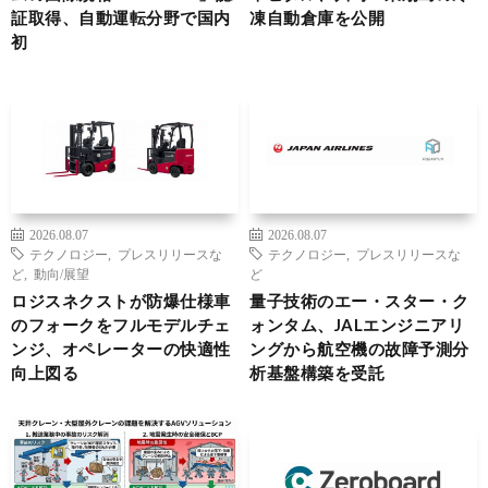
証取得、自動運転分野で国内
凍自動倉庫を公開
初
2026.08.07
2026.08.07
テクノロジー
,
プレスリリースな
テクノロジー
,
プレスリリースな
ど
,
動向/展望
ど
ロジスネクストが防爆仕様車
量子技術のエー・スター・ク
のフォークをフルモデルチェ
ォンタム、JALエンジニアリ
ンジ、オペレーターの快適性
ングから航空機の故障予測分
向上図る
析基盤構築を受託