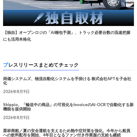
【独自】オープンロジの「AI梱包予測」、トラック必要台数の迅速把握
にも活用本格化
プレスリリースまとめてチェック
両備システムズ、物流自動化システムを手掛ける 株式会社APTを子会社
化
2026年8月9日
Shippio、「輸送中の商品」の可視化をInvoiceのAI-OCRで自動化する新
機能を提供開始
2026年8月9日
栗林商船／夏の安全運航を支えるため熱中症対策を強化。今年から船員
への飲料配布を開始、4年目となるファン付き作業服の支給も継続