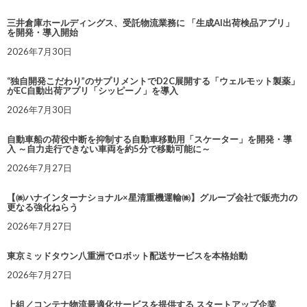
三井倉庫ホールディングス、受託物流業務に 「生成AI出荷検品アプリ」
を開発・導入開始
2026年7月30日
“独自開発こだわり”のサプリメントでD2C展開する「ウェルモット製薬」
がEC自動出荷アプリ「シッピーノ」を導入
2026年7月30日
自動車船の荷役中断を抑制する自動車移動用「スケーター」を開発・導
入 ～自力走行できない車両を約5分で移動可能に～
2026年7月27日
【㈱ハナインターナショナル×星清重機運輸㈱】グループ会社で販売力の
更なる強化ねらう
2026年7月27日
東京ミッドタウン八重洲でロボット配送サービスを本格始動
2026年7月27日
上組／コンテナ物流最適化サービスを提供する スタートアップ企業