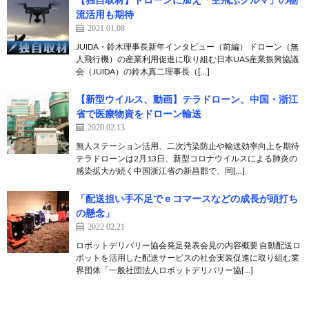
流活用も期待
2021.01.08
JUIDA・鈴木理事長新年インタビュー（前編） ドローン（無
人飛行機）の産業利用促進に取り組む日本UAS産業振興協議
会（JUIDA）の鈴木真二理事長（[…]
【新型ウイルス、動画】テラドローン、中国・浙江
省で医療物資をドローン輸送
2020.02.13
無人ステーション活用、二次汚染防止や輸送効率向上を期待
テラドローンは2月13日、新型コロナウイルスによる肺炎の
感染拡大が続く中国浙江省の新昌郡で、同[…]
「配送担い手不足でｅコマースなどの成長が頭打ち
の懸念」
2022.02.21
ロボットデリバリー協会発足発表会見の内容概要 自動配送ロ
ボットを活用した配送サービスの社会実装促進に取り組む業
界団体「一般社団法人ロボットデリバリー協[…]