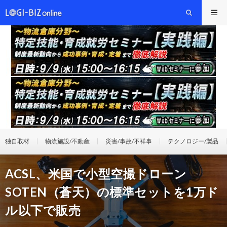
独自取材
物流施設/不動産
災害/事故/不祥事
テクノロジー/製品
ACSL、米国で小型空撮ドローン
SOTEN（蒼天）の標準セットを1万ド
ル以下で販売