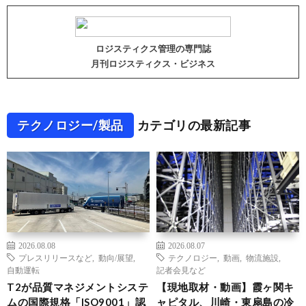
ロジスティクス管理の専門誌
月刊ロジスティクス・ビジネス
テクノロジー/製品
カテゴリの最新記事
2026.08.08
2026.08.07
プレスリリースなど
,
動向/展望
,
テクノロジー
,
動画
,
物流施設
,
自動運転
記者会見など
T2が品質マネジメントシステ
【現地取材・動画】霞ヶ関キ
ムの国際規格「ISO9001」認
ャピタル、川崎・東扇島の冷