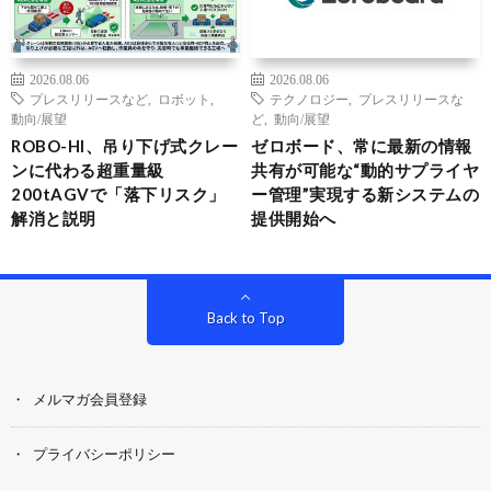
2026.08.06
2026.08.06
プレスリリースなど
,
ロボット
,
テクノロジー
,
プレスリリースな
動向/展望
ど
,
動向/展望
ROBO-HI、吊り下げ式クレー
ゼロボード、常に最新の情報
ンに代わる超重量級
共有が可能な“動的サプライヤ
200tAGVで「落下リスク」
ー管理”実現する新システムの
解消と説明
提供開始へ
Back to Top
メルマガ会員登録
プライバシーポリシー