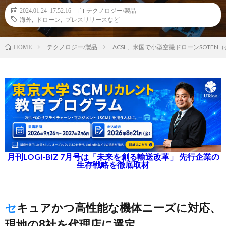
2024.01.24 17:52:16
テクノロジー/製品
海外
,
ドローン
,
プレスリリースなど
テクノロジー/製品
ACSL、米国で小型空撮ドローンSOTE
HOME
月刊LOGI-BIZ 7月号は「未来を創る輸送改革」 先行企業の
生存戦略を徹底取材
セキュアかつ高性能な機体ニーズに対応、
現地の8社を代理店に選定