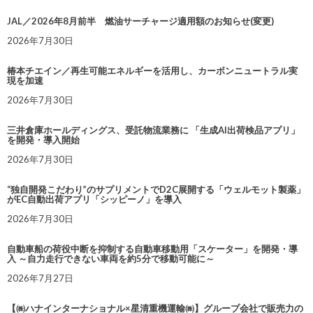
JAL／2026年8月前半 燃油サーチャージ適用額のお知らせ(変更)
2026年7月30日
椿本チエイン／再生可能エネルギーを活用し、カーボンニュートラル実
現を加速
2026年7月30日
三井倉庫ホールディングス、受託物流業務に 「生成AI出荷検品アプリ」
を開発・導入開始
2026年7月30日
“独自開発こだわり”のサプリメントでD2C展開する「ウェルモット製薬」
がEC自動出荷アプリ「シッピーノ」を導入
2026年7月30日
自動車船の荷役中断を抑制する自動車移動用「スケーター」を開発・導
入 ～自力走行できない車両を約5分で移動可能に～
2026年7月27日
【㈱ハナインターナショナル×星清重機運輸㈱】グループ会社で販売力の