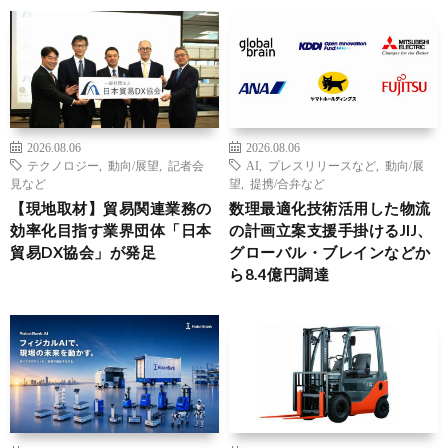
2026.08.06
2026.08.06
テクノロジー
,
動向/展望
,
記者会
AI
,
プレスリリースなど
,
動向/展
見など
望
,
提携/合弁など
【現地取材】貿易関連業務の
数理最適化技術活用した物流
効率化目指す業界団体「日本
の計画立案支援手掛けるJIJ、
貿易DX協会」が発足
グローバル・ブレインなどか
ら8.4億円調達