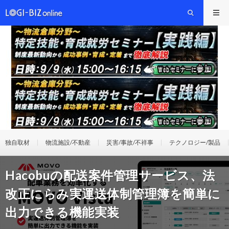
独自取材
物流施設/不動産
災害/事故/不祥事
テクノロジー/製品
Hacobuの配送案件管理サービス、法
改正にらみ実運送体制管理簿を簡単に
出力できる機能実装