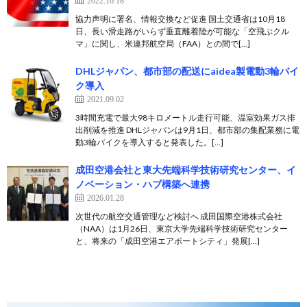
2022.10.18
協力声明に署名、情報交換など促進 国土交通省は10月18
日、長い滑走路がいらず垂直離着陸が可能な「空飛ぶクル
マ」に関し、米連邦航空局（FAA）との間で[…]
DHLジャパン、都市部の配送にaidea製電動3輪バイ
ク導入
2021.09.02
3時間充電で最大98キロメートル走行可能、温室効果ガス排
出削減を推進 DHLジャパンは9月1日、都市部の集配業務に電
動3輪バイクを導入すると発表した。[…]
成田空港会社と東大先端科学技術研究センター、イ
ノベーション・ハブ構築へ連携
2026.01.28
次世代の航空交通管理など検討へ 成田国際空港株式会社
（NAA）は1月26日、東京大学先端科学技術研究センター
と、将来の「成田空港エアポートシティ」発展[…]