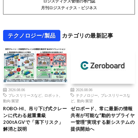
ロジスティクス管理の専門誌
月刊ロジスティクス・ビジネス
テクノロジー/製品
カテゴリの最新記事
2026.08.06
2026.08.06
プレスリリースなど
,
ロボット
,
テクノロジー
,
プレスリリースな
動向/展望
ど
,
動向/展望
ROBO-HI、吊り下げ式クレー
ゼロボード、常に最新の情報
ンに代わる超重量級
共有が可能な“動的サプライヤ
200tAGVで「落下リスク」
ー管理”実現する新システムの
解消と説明
提供開始へ