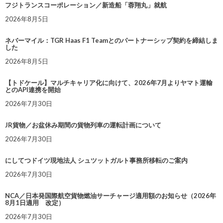
フジトランスコーポレーション／新造船「蓉翔丸」就航
2026年8月5日
ネバーマイル：TGR Haas F1 Teamとのパートナーシップ契約を締結しま
した
2026年8月5日
【トドケール】マルチキャリア化に向けて、2026年7月よりヤマト運輸
とのAPI連携を開始
2026年7月30日
JR貨物／お盆休み期間の貨物列車の運転計画について
2026年7月30日
にしてつドイツ現地法人 シュツットガルト事務所移転のご案内
2026年7月30日
NCA／日本発国際航空貨物燃油サーチャージ適用額のお知らせ（2026年
8月1日適用 改定）
2026年7月30日