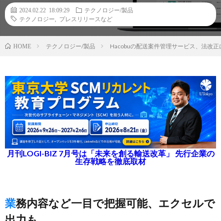
2024.02.22 18:09:29
テクノロジー/製品
テクノロジー
,
プレスリリースなど
テクノロジー/製品
Hacobuの配送案件管理サービス、法
HOME
月刊LOGI-BIZ 7月号は「未来を創る輸送改革」 先行企業の
生存戦略を徹底取材
業務内容など一目で把握可能、エクセルで
出力も