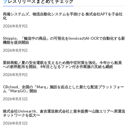
プレスリリースまとめてチェック
両備システムズ、物流自動化システムを手掛ける 株式会社APTを子会社
化
2026年8月9日
Shippio、「輸送中の商品」の可視化をInvoiceのAI-OCRで自動化する新
機能を提供開始
2026年8月9日
栗林商船／夏の安全運航を支えるため熱中症対策を強化。今年から船員
への飲料配布を開始、4年目となるファン付き作業服の支給も継続
2026年8月9日
CBcloud、全国の「Marq」施設を起点とした新たな配送プラットフォー
ム「MarqGO」開始
2026年8月5日
株式会社Univearth、倉吉運送株式会社と資本提携〜山陰エリアへ実運送
ネットワークを拡大〜
2026年8月5日