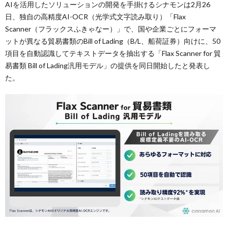
AIを活用したソリューションの開発を手掛けるシナモンは2月26
日、独自の高精度AI-OCR（光学式文字読み取り）「Flax
Scanner（フラックスふきゃなー）」で、国や企業ごとにフォーマ
ットが異なる貿易書類のBill of Lading（B/L、船荷証券）向けに、50
項目を自動認識してテキストデータを抽出する「Flax Scanner for 貿
易書類 Bill of Lading汎用モデル」の提供を同日開始したと発表し
た。