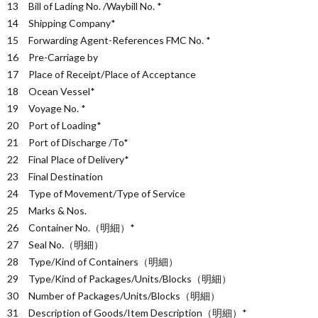
13 Bill of Lading No. /Waybill No. *
14 Shipping Company*
15 Forwarding Agent-References FMC No. *
16 Pre-Carriage by
17 Place of Receipt/Place of Acceptance
18 Ocean Vessel*
19 Voyage No. *
20 Port of Loading*
21 Port of Discharge /To*
22 Final Place of Delivery*
23 Final Destination
24 Type of Movement/Type of Service
25 Marks & Nos.
26 Container No.（明細）*
27 Seal No.（明細）
28 Type/Kind of Containers（明細）
29 Type/Kind of Packages/Units/Blocks（明細）
30 Number of Packages/Units/Blocks（明細）
31 Description of Goods/Item Description（明細）*