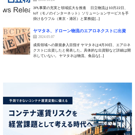
3PL事業の充実と領域拡大を推進 日立物流は10月22日、
IoT（モノのインターネット）ソリューションサービスを手
掛けるウフル（東京・港区）と業務提[…]
ヤマタネ、ドローン物流のエアロネクストに出資
2024.05.07
成長領域への新規参入目指す ヤマタネは4月30日、エアロネ
クストに出資したと発表した。具体的な出資額など詳細は開
示していない。 ヤマタネは物流、食品な[…]