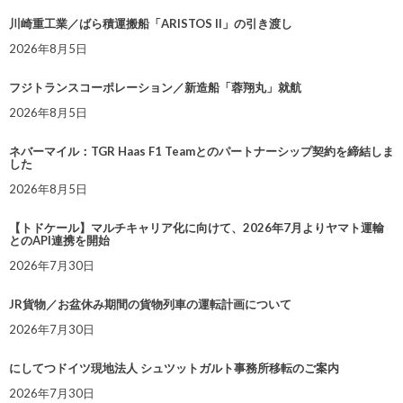
川崎重工業／ばら積運搬船「ARISTOS II」の引き渡し
2026年8月5日
フジトランスコーポレーション／新造船「蓉翔丸」就航
2026年8月5日
ネバーマイル：TGR Haas F1 Teamとのパートナーシップ契約を締結しま
した
2026年8月5日
【トドケール】マルチキャリア化に向けて、2026年7月よりヤマト運輸
とのAPI連携を開始
2026年7月30日
JR貨物／お盆休み期間の貨物列車の運転計画について
2026年7月30日
にしてつドイツ現地法人 シュツットガルト事務所移転のご案内
2026年7月30日