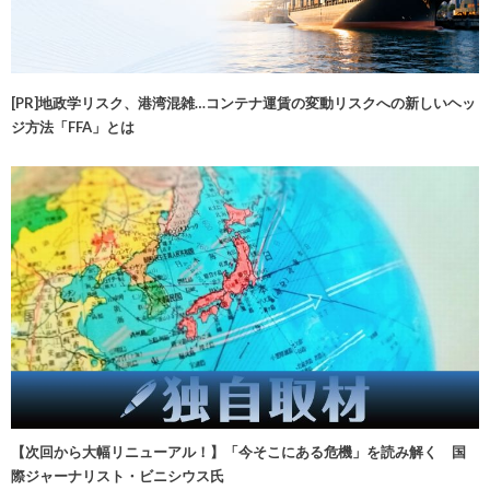
[PR]地政学リスク、港湾混雑…コンテナ運賃の変動リスクへの新しいヘッ
ジ方法「FFA」とは
【次回から大幅リニューアル！】「今そこにある危機」を読み解く 国
際ジャーナリスト・ビニシウス氏