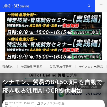
独自取材
物流施設/不動産
災害/事故/不祥事
テクノロジー/製品
シナモン、貿易のB/L50項目を自動で
読み取る汎用AI-OCR提供開始
2024.02.26 15:09:27
テクノロジー/製品