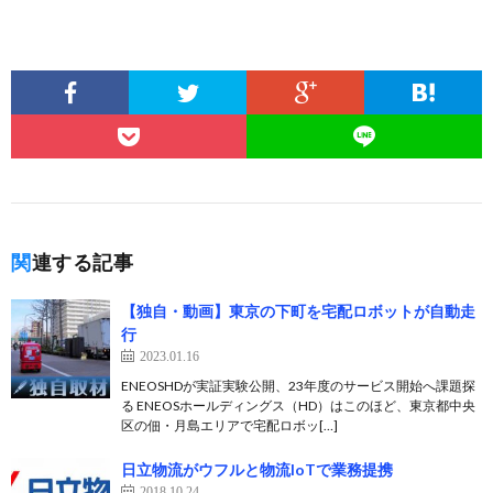
関連する記事
【独自・動画】東京の下町を宅配ロボットが自動走
行
2023.01.16
ENEOSHDが実証実験公開、23年度のサービス開始へ課題探
る ENEOSホールディングス（HD）はこのほど、東京都中央
区の佃・月島エリアで宅配ロボッ[…]
日立物流がウフルと物流IoTで業務提携
2018.10.24