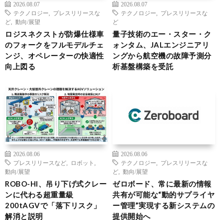
2026.08.07
2026.08.07
テクノロジー
,
プレスリリースな
テクノロジー
,
プレスリリースな
ど
,
動向/展望
ど
ロジスネクストが防爆仕様車
量子技術のエー・スター・ク
のフォークをフルモデルチェ
ォンタム、JALエンジニアリ
ンジ、オペレーターの快適性
ングから航空機の故障予測分
向上図る
析基盤構築を受託
2026.08.06
2026.08.06
プレスリリースなど
,
ロボット
,
テクノロジー
,
プレスリリースな
動向/展望
ど
,
動向/展望
ROBO-HI、吊り下げ式クレー
ゼロボード、常に最新の情報
ンに代わる超重量級
共有が可能な“動的サプライヤ
200tAGVで「落下リスク」
ー管理”実現する新システムの
解消と説明
提供開始へ