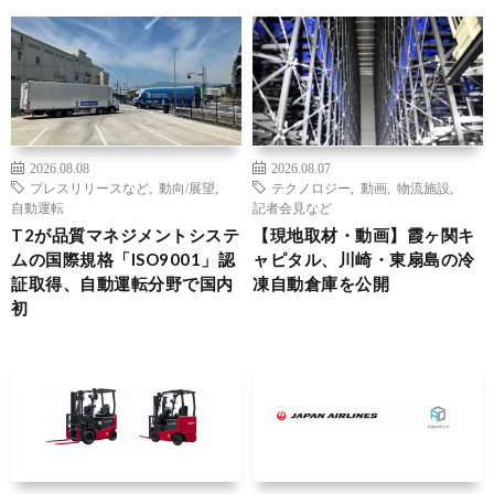
2026.08.08
2026.08.07
プレスリリースなど
,
動向/展望
,
テクノロジー
,
動画
,
物流施設
,
自動運転
記者会見など
T2が品質マネジメントシステ
【現地取材・動画】霞ヶ関キ
ムの国際規格「ISO9001」認
ャピタル、川崎・東扇島の冷
証取得、自動運転分野で国内
凍自動倉庫を公開
初