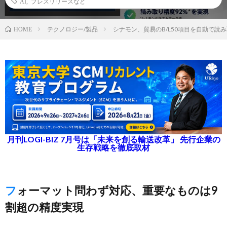
AI
,
プレスリリースなど
テクノロジー/製品
シナモン、貿易のB/L50項目を自動で読み
HOME
月刊LOGI-BIZ 7月号は「未来を創る輸送改革」 先行企業の
生存戦略を徹底取材
フォーマット問わず対応、重要なものは9
割超の精度実現