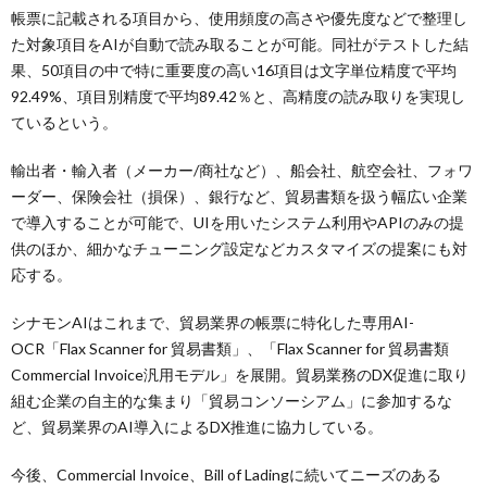
帳票に記載される項目から、使用頻度の高さや優先度などで整理し
た対象項目をAIが自動で読み取ることが可能。同社がテストした結
果、50項目の中で特に重要度の高い16項目は文字単位精度で平均
92.49%、項目別精度で平均89.42％と、高精度の読み取りを実現し
ているという。
輸出者・輸入者（メーカー/商社など）、船会社、航空会社、フォワ
ーダー、保険会社（損保）、銀行など、貿易書類を扱う幅広い企業
で導入することが可能で、UIを用いたシステム利用やAPIのみの提
供のほか、細かなチューニング設定などカスタマイズの提案にも対
応する。
シナモンAIはこれまで、貿易業界の帳票に特化した専用AI-
OCR「Flax Scanner for 貿易書類」、「Flax Scanner for 貿易書類
Commercial Invoice汎用モデル」を展開。貿易業務のDX促進に取り
組む企業の自主的な集まり「貿易コンソーシアム」に参加するな
ど、貿易業界のAI導入によるDX推進に協力している。
今後、Commercial Invoice、Bill of Ladingに続いてニーズのある