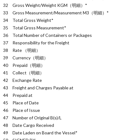
32 Gross Weight/Weight KGM（明細）*
33 Gross Measurement/Measurement M3（明細）*
34 Total Gross Weight*
35 Total Gross Measurement*
36 Total Number of Containers or Packages
37 Responsibility for the Freight
38 Rate （明細）
39 Currency（明細）
40 Prepaid（明細）
41 Collect（明細）
42 Exchange Rate
43 Freight and Charges Payable at
44 Prepaid at
45 Place of Date
46 Place of Issue
47 Number of Original B(s)/L
48 Date Cargo Received
49 Date Laden on Board the Vessel*