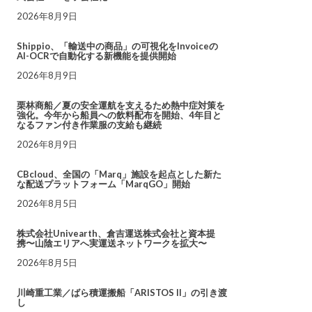
2026年8月9日
Shippio、「輸送中の商品」の可視化をInvoiceの
AI-OCRで自動化する新機能を提供開始
2026年8月9日
栗林商船／夏の安全運航を支えるため熱中症対策を
強化。今年から船員への飲料配布を開始、4年目と
なるファン付き作業服の支給も継続
2026年8月9日
CBcloud、全国の「Marq」施設を起点とした新た
な配送プラットフォーム「MarqGO」開始
2026年8月5日
株式会社Univearth、倉吉運送株式会社と資本提
携〜山陰エリアへ実運送ネットワークを拡大〜
2026年8月5日
川崎重工業／ばら積運搬船「ARISTOS II」の引き渡
し