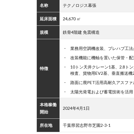
名称
テクノロジス幕張
延床面積
24,670 ㎡
規模
鉄骨4階建 免震構造
業務⽤空調機改装、プレハブ工法
改装機能に機軸を置いた保管・配
10トン天井クレーン1基、2.8
特徴
検査、貨物⽤EV2基、垂直搬送機
路面に廃PET活⽤高耐久アスフ
太陽光発電および蓄電技術を活⽤
本格稼働
2024年4月1日
開始
所在地
千葉県習志野市芝園2-3-1