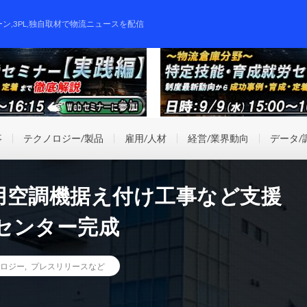
ーン,3PL,独自取材で物流ニュースを配信
事
テクノロジー/製品
雇用/人材
経営/業界動向
データ/
用空調機据え付け工事など支援
センター完成
ロジー
,
プレスリリースなど