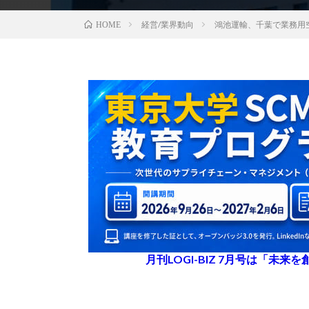
経営/業界動向
鴻池運輸、千葉で業務用
HOME
月刊LOGI-BIZ 7月号は「未