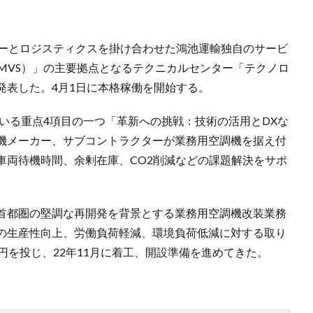
ジーとロジスティクスを掛け合わせた鴻池運輸独自のサービ
MVS）」の主要拠点となるテクニカルセンター「テクノロ
発表した。4月1日に本格稼働を開始する。
ている重点4項目の一つ「⾰新への挑戦：技術の活⽤とDXな
機メーカー、サブコントラクターが業務⽤空調機を据え付
車両待機時間、余剰在庫、CO2削減などの課題解決をサポ
首都圏の堅調な再開発を背景とする業務⽤空調機改装業務
の生産性向上、労働負荷軽減、環境負荷低減に対する取り
円を投じ、22年11月に着工、開設準備を進めてきた。