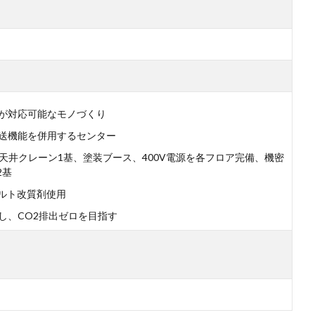
が対応可能なモノづくり
送機能を併⽤するセンター
トン天井クレーン1基、塗装ブース、400V電源を各フロア完備、機密
2基
ァルト改質剤使⽤
し、CO2排出ゼロを目指す