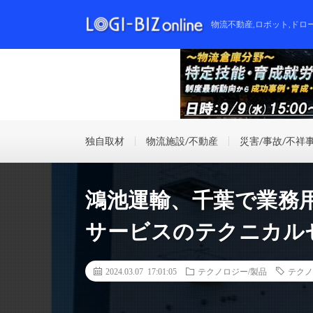
物流不動産,ロボット,ドロ
独自取材
物流施設/不動産
災害/事故/不祥
鴻池運輸、千葉で業務
サービスのテクニカル
2024.03.07 17:01:05
テクノロジー/製品
テクノ