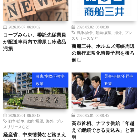
2026.05.07 06:00:02
2026.05.02 06:00:38
戦争/紛争
,
動向/展望
,
海外
,
プレ
コープみらい、委託先従業員
スリリースなど
が配送車両内で排尿し冷蔵品
商船三井、ホルムズ海峡周辺
汚損
の航行正常化時期予想を後ろ
倒し
災害/事故/不祥事
災害/事故/不祥事
政策
政策
2026.05.01 06:00:13
2026.05.01 06:00:45
戦争/紛争
,
動向/展望
,
海外
,
プレ
高市首相、ナフサ供給「年越
スリリースなど
えて継続できる見込み」と表
経産省、中東情勢など踏まえ
明