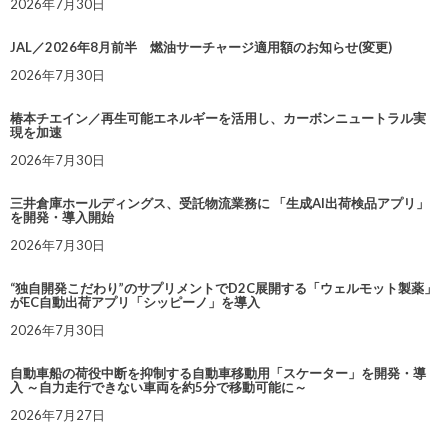
2026年7月30日
JAL／2026年8月前半 燃油サーチャージ適用額のお知らせ(変更)
2026年7月30日
椿本チエイン／再生可能エネルギーを活用し、カーボンニュートラル実
現を加速
2026年7月30日
三井倉庫ホールディングス、受託物流業務に 「生成AI出荷検品アプリ」
を開発・導入開始
2026年7月30日
“独自開発こだわり”のサプリメントでD2C展開する「ウェルモット製薬」
がEC自動出荷アプリ「シッピーノ」を導入
2026年7月30日
自動車船の荷役中断を抑制する自動車移動用「スケーター」を開発・導
入 ～自力走行できない車両を約5分で移動可能に～
2026年7月27日