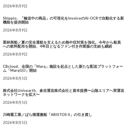
2026年8月9日
Shippio、「輸送中の商品」の可視化をInvoiceのAI-OCRで自動化する新
機能を提供開始
2026年8月9日
栗林商船／夏の安全運航を支えるため熱中症対策を強化。今年から船員
への飲料配布を開始、4年目となるファン付き作業服の支給も継続
2026年8月9日
CBcloud、全国の「Marq」施設を起点とした新たな配送プラットフォー
ム「MarqGO」開始
2026年8月5日
株式会社Univearth、倉吉運送株式会社と資本提携〜山陰エリアへ実運送
ネットワークを拡大〜
2026年8月5日
川崎重工業／ばら積運搬船「ARISTOS II」の引き渡し
2026年8月5日