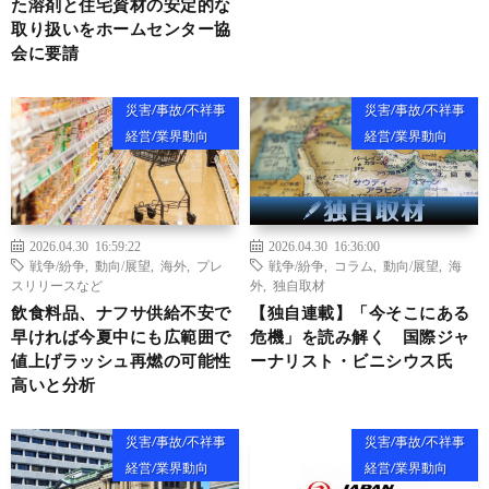
た溶剤と住宅資材の安定的な
取り扱いをホームセンター協
会に要請
災害/事故/不祥事
災害/事故/不祥事
経営/業界動向
経営/業界動向
2026.04.30 16:59:22
2026.04.30 16:36:00
戦争/紛争
,
動向/展望
,
海外
,
プレ
戦争/紛争
,
コラム
,
動向/展望
,
海
スリリースなど
外
,
独自取材
飲食料品、ナフサ供給不安で
【独自連載】「今そこにある
早ければ今夏中にも広範囲で
危機」を読み解く 国際ジャ
値上げラッシュ再燃の可能性
ーナリスト・ビニシウス氏
高いと分析
災害/事故/不祥事
災害/事故/不祥事
経営/業界動向
経営/業界動向