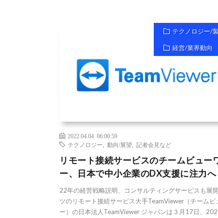
テクノロジー/
経営/業界動向
2022.04.04 06:00:59
テクノロジー
,
動向/展望
,
記者会見など
リモート接続サービスのチームビュー
ー、日本で中小企業のDX支援に注力へ
22年の経営戦略説明、コンサルティングサービスも展開
ツのリモート接続サービス大手TeamViewer（チーム
ー）の日本法人TeamViewer ジャパンは３月17日、20