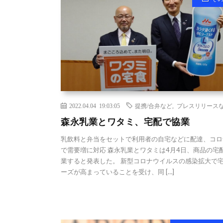
2022.04.04 19:03:05
提携/合弁など
,
プレスリリース
森永乳業とワタミ、宅配で協業
乳飲料と弁当をセットで利用者の自宅などに配達、コロ
で需要増に対応 森永乳業とワタミは4月4日、商品の宅
業すると発表した。 新型コロナウイルスの感染拡大で
ーズが高まっていることを受け、同 […]