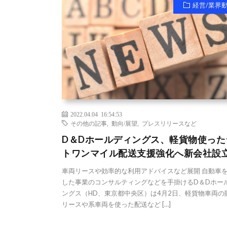
経営/業界
2022.04.04 16:54:53
その他の記事
,
動向/展望
,
プレスリリースなど
D＆Dホールディングス、軽貨物使った
トワンマイル配送支援強化へ新会社設
車両リースや効率的な利用アドバイスなど展開 自動車
した事業のコンサルティングなどを手掛けるD＆Dホー
ングス（HD、東京都中央区）は4月2日、軽貨物車両の
リースや系車両を使った配送など […]