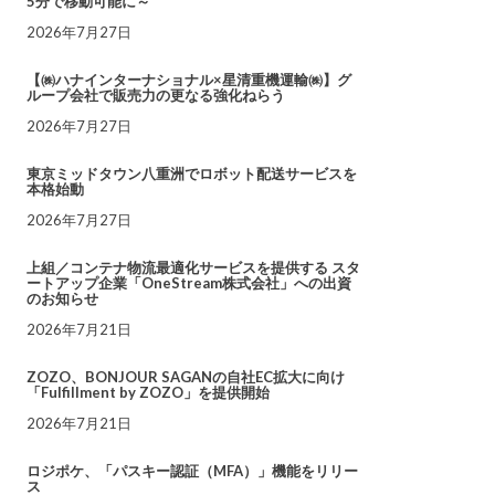
5分で移動可能に～
2026年7月27日
【㈱ハナインターナショナル×星清重機運輸㈱】グ
ループ会社で販売力の更なる強化ねらう
2026年7月27日
東京ミッドタウン八重洲でロボット配送サービスを
本格始動
2026年7月27日
上組／コンテナ物流最適化サービスを提供する スタ
ートアップ企業「OneStream株式会社」への出資
のお知らせ
2026年7月21日
ZOZO、BONJOUR SAGANの自社EC拡大に向け
「Fulfillment by ZOZO」を提供開始
2026年7月21日
ロジポケ、「パスキー認証（MFA）」機能をリリー
ス