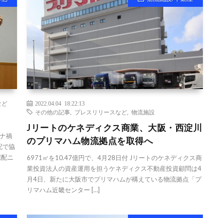
など
2022.04.04 18:22:13
その他の記事
,
プレスリリースなど
,
物流施設
Jリートのケネディクス商業、大阪・西淀川
ナ禍
のプリマハム物流拠点を取得へ
配で協
宅配ニ
6971㎡を10.47億円で、4月28日付 Jリートのケネディクス商
業投資法人の資産運用を担うケネディクス不動産投資顧問は4
月4日、新たに大阪市でプリマハムが構えている物流拠点「プ
リマハム近畿センター […]