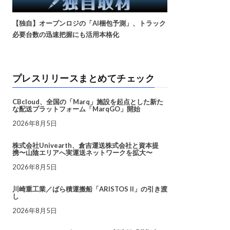
【独自】オープンロジの「AI梱包予測」、トラック
必要台数の迅速把握にも活用本格化
プレスリリースまとめてチェック
CBcloud、全国の「Marq」施設を起点とした新た
な配送プラットフォーム「MarqGO」開始
2026年8月5日
株式会社Univearth、倉吉運送株式会社と資本提
携〜山陰エリアへ実運送ネットワークを拡大〜
2026年8月5日
川崎重工業／ばら積運搬船「ARISTOS II」の引き渡
し
2026年8月5日