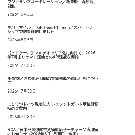
フジトランスコーポレーション／新造船「蓉翔丸」
就航
2026年8月5日
ネバーマイル：TGR Haas F1 Teamとのパートナー
シップ契約を締結しました
2026年8月5日
【トドケール】マルチキャリア化に向けて、2026
年7月よりヤマト運輸とのAPI連携を開始
2026年7月30日
JR貨物／お盆休み期間の貨物列車の運転計画につい
て
2026年7月30日
にしてつドイツ現地法人 シュツットガルト事務所移
転のご案内
2026年7月30日
NCA／日本発国際航空貨物燃油サーチャージ適用額
のお知らせ（2026年8月1日適用 改定）