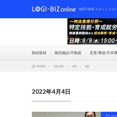
物流不動産,ロボット,ドロ
独自取材
物流施設/不動産
災害/事故/不祥
2022年
4月
4日
HOME
2022年4月4日
そ