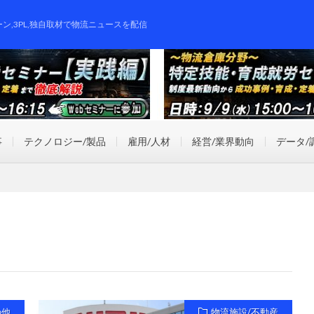
ーン,3PL,独自取材で物流ニュースを配信
事
テクノロジー/製品
雇用/人材
経営/業界動向
データ/
の他
物流施設/不動産