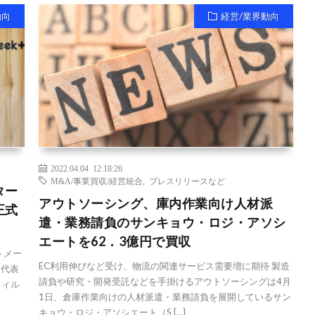
動向
経営/業界動向
2022.04.04 12:18:26
M&A/事業買収/経営統合
,
プレスリリースなど
ター
アウトソーシング、庫内作業向け人材派
正式
遣・業務請負のサンキョウ・ロジ・アソシ
エートを62．3億円で買収
トメー
EC利用伸びなど受け、物流の関連サービス需要増に期待 製造
な代表
請負や研究・開発受託などを手掛けるアウトソーシングは4月
フィル
1日、倉庫作業向けの人材派遣・業務請負を展開しているサン
キョウ・ロジ・アソシエート（S […]