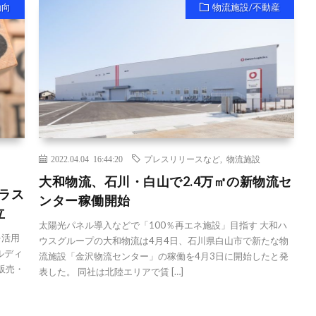
動向
物流施設/不動産
2022.04.04 16:44:20
プレスリリースなど
,
物流施設
大和物流、石川・白山で2.4万㎡の新物流セ
ラス
ンター稼働開始
立
太陽光パネル導入などで「100％再エネ施設」目指す 大和ハ
を活用
ウスグループの大和物流は4月4日、石川県白山市で新たな物
ルディ
流施設「金沢物流センター」の稼働を4月3日に開始したと発
販売・
表した。 同社は北陸エリアで賃 […]