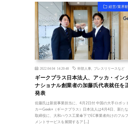
経営/業界
2022.04.04 14:20:48
幹部人事
,
プレスリリースなど
ギークプラス日本法人、アッカ・イン
ナショナル創業者の加藤氏代表就任を
発表
佐藤氏は新規事業担当に、4月2日付 中国の大手ロボッ
カーGeek+（ギークプラス）日本法人は4月4日、新た
取締役に、大和ハウス工業傘下でEC事業者向けのフル
メントサービスを展開するア […]