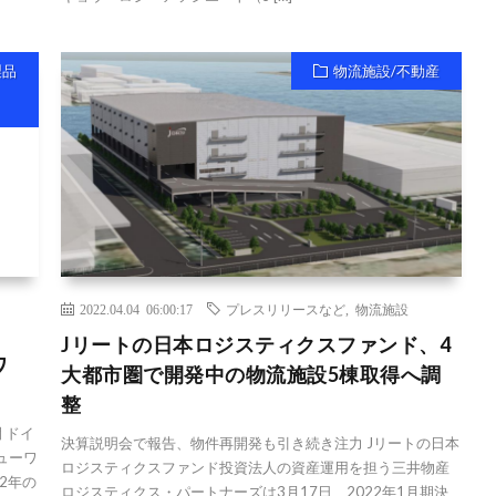
製品
物流施設/不動産
2022.04.04 06:00:17
プレスリリースなど
,
物流施設
Jリートの日本ロジスティクスファンド、4
ワ
大都市圏で開発中の物流施設5棟取得へ調
整
 ドイ
決算説明会で報告、物件再開発も引き続き注力 Jリートの日本
ビューワ
ロジスティクスファンド投資法人の資産運用を担う三井物産
22年の
ロジスティクス・パートナーズは3月17日、2022年1月期決