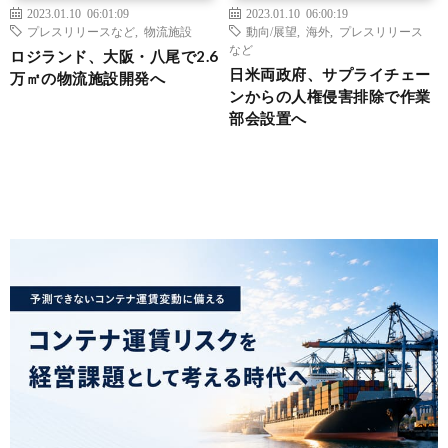
2023.01.10 06:01:09
2023.01.10 06:00:19
プレスリリースなど
,
物流施設
動向/展望
,
海外
,
プレスリリース
など
ロジランド、大阪・八尾で2.6
日米両政府、サプライチェー
万㎡の物流施設開発へ
ンからの人権侵害排除で作業
部会設置へ