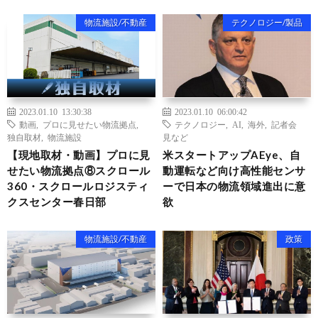
物流施設/不動産
テクノロジー/製品
2023.01.10 13:30:38
2023.01.10 06:00:42
動画
,
プロに見せたい物流拠点
,
テクノロジー
,
AI
,
海外
,
記者会
独自取材
,
物流施設
見など
【現地取材・動画】プロに見
米スタートアップAEye、自
せたい物流拠点⑧スクロール
動運転など向け高性能センサ
360・スクロールロジスティ
ーで日本の物流領域進出に意
クスセンター春日部
欲
物流施設/不動産
政策