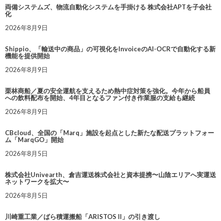
両備システムズ、物流自動化システムを手掛ける 株式会社APTを子会社
化
2026年8月9日
Shippio、「輸送中の商品」の可視化をInvoiceのAI-OCRで自動化する新
機能を提供開始
2026年8月9日
栗林商船／夏の安全運航を支えるため熱中症対策を強化。今年から船員
への飲料配布を開始、4年目となるファン付き作業服の支給も継続
2026年8月9日
CBcloud、全国の「Marq」施設を起点とした新たな配送プラットフォー
ム「MarqGO」開始
2026年8月5日
株式会社Univearth、倉吉運送株式会社と資本提携〜山陰エリアへ実運送
ネットワークを拡大〜
2026年8月5日
川崎重工業／ばら積運搬船「ARISTOS II」の引き渡し