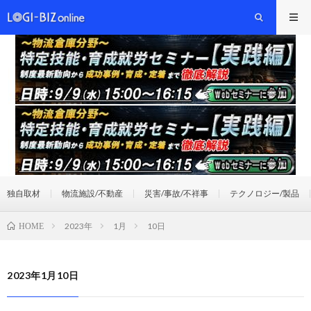
独自取材
物流施設/不動産
災害/事故/不祥事
テクノロジー/製品
2023年
1月
10日
HOME
2023年1月10日