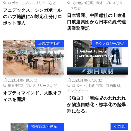
ロボット
,
プレスリリースなど
その他の記事
,
海外
,
プレスリリ
ースなど
フェデックス、シンガポール
日本通運、中国船社の山東港
のハブ施設にAI対応仕分けロ
口航運集団から日本の総代理
ボット導入
店業務受託
経営/業界動向
テクノロジー/製品
2023.01.06 10:55:11
2023.01.06 07:00:32
動向/展望
,
プレスリリースなど
ロボット
,
動向/展望
,
独自取材
,
インタビュー
オプティマインド、大阪オフ
【独自】「異端児のわれわれ
ィスを開設
が物流自動化・標準化の起爆
剤になる」
物流施設/不動産
その他