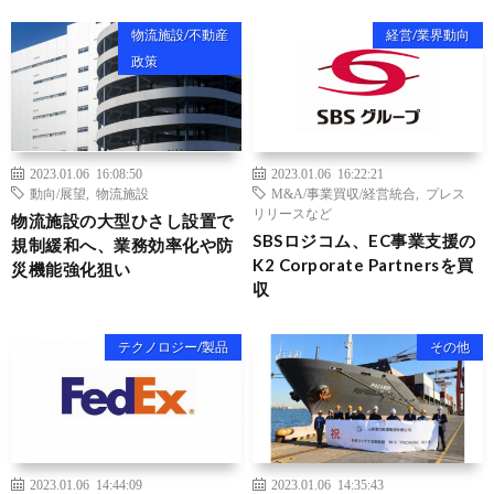
物流施設/不動産
経営/業界動向
政策
2023.01.06 16:08:50
2023.01.06 16:22:21
動向/展望
,
物流施設
M&A/事業買収/経営統合
,
プレス
リリースなど
物流施設の大型ひさし設置で
SBSロジコム、EC事業支援の
規制緩和へ、業務効率化や防
K2 Corporate Partnersを買
災機能強化狙い
収
テクノロジー/製品
その他
2023.01.06 14:44:09
2023.01.06 14:35:43