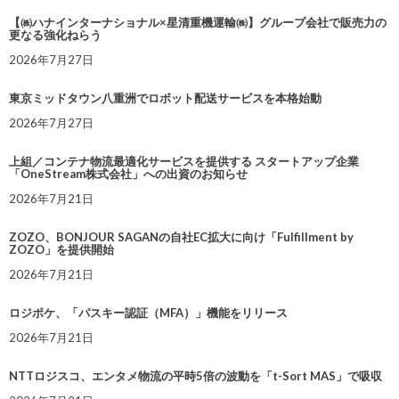
【㈱ハナインターナショナル×星清重機運輸㈱】グループ会社で販売力の
更なる強化ねらう
2026年7月27日
東京ミッドタウン八重洲でロボット配送サービスを本格始動
2026年7月27日
上組／コンテナ物流最適化サービスを提供する スタートアップ企業
「OneStream株式会社」への出資のお知らせ
2026年7月21日
ZOZO、BONJOUR SAGANの自社EC拡大に向け「Fulfillment by
ZOZO」を提供開始
2026年7月21日
ロジポケ、「パスキー認証（MFA）」機能をリリース
2026年7月21日
NTTロジスコ、エンタメ物流の平時5倍の波動を「t-Sort MAS」で吸収