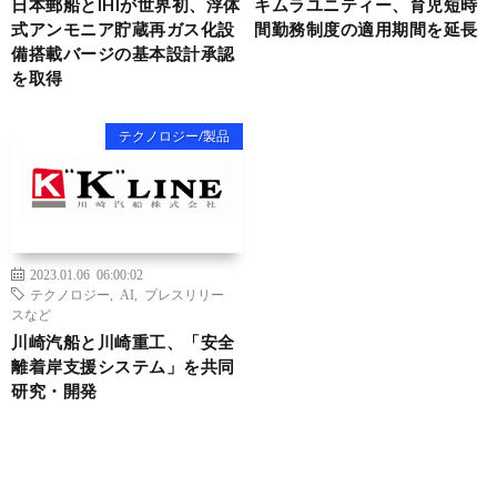
日本郵船とIHIが世界初、浮体
キムラユニティー、育児短時
式アンモニア貯蔵再ガス化設
間勤務制度の適用期間を延長
備搭載バージの基本設計承認
を取得
テクノロジー/製品
2023.01.06 06:00:02
テクノロジー
,
AI
,
プレスリリー
スなど
川崎汽船と川崎重工、「安全
離着岸支援システム」を共同
研究・開発