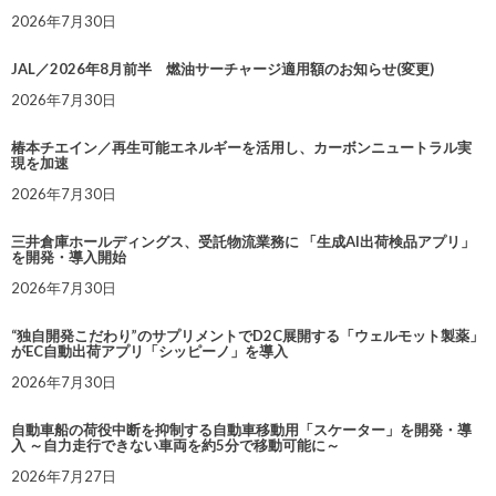
2026年7月30日
JAL／2026年8月前半 燃油サーチャージ適用額のお知らせ(変更)
2026年7月30日
椿本チエイン／再生可能エネルギーを活用し、カーボンニュートラル実
現を加速
2026年7月30日
三井倉庫ホールディングス、受託物流業務に 「生成AI出荷検品アプリ」
を開発・導入開始
2026年7月30日
“独自開発こだわり”のサプリメントでD2C展開する「ウェルモット製薬」
がEC自動出荷アプリ「シッピーノ」を導入
2026年7月30日
自動車船の荷役中断を抑制する自動車移動用「スケーター」を開発・導
入 ～自力走行できない車両を約5分で移動可能に～
2026年7月27日