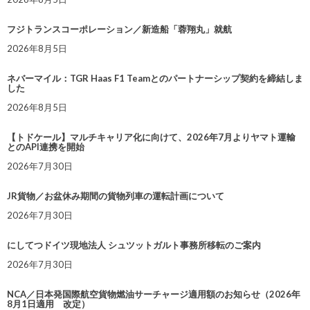
フジトランスコーポレーション／新造船「蓉翔丸」就航
2026年8月5日
ネバーマイル：TGR Haas F1 Teamとのパートナーシップ契約を締結しま
した
2026年8月5日
【トドケール】マルチキャリア化に向けて、2026年7月よりヤマト運輸
とのAPI連携を開始
2026年7月30日
JR貨物／お盆休み期間の貨物列車の運転計画について
2026年7月30日
にしてつドイツ現地法人 シュツットガルト事務所移転のご案内
2026年7月30日
NCA／日本発国際航空貨物燃油サーチャージ適用額のお知らせ（2026年
8月1日適用 改定）