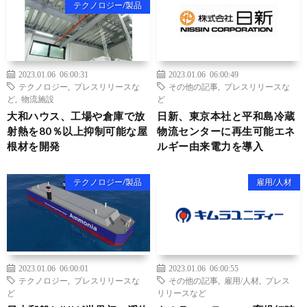
テクノロジー/製品
2023.01.06 06:00:31
2023.01.06 06:00:49
テクノロジー
,
プレスリリースな
その他の記事
,
プレスリリースな
ど
,
物流施設
ど
大和ハウス、工場や倉庫で放
日新、東京本社と平和島冷蔵
射熱を80％以上抑制可能な屋
物流センターに再生可能エネ
根材を開発
ルギー由来電力を導入
テクノロジー/製品
雇用/人材
2023.01.06 06:00:01
2023.01.06 06:00:55
テクノロジー
,
プレスリリースな
その他の記事
,
雇用/人材
,
プレス
ど
リリースなど