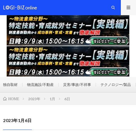
独自取材
物流施設/不動産
災害/事故/不祥事
テクノロジー/製品
2023年
1月
6日
HOME
2023年1月6日