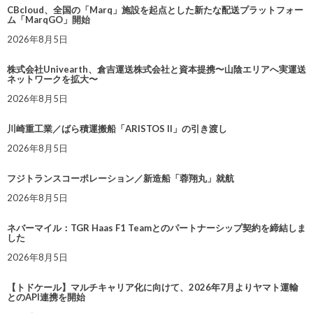
CBcloud、全国の「Marq」施設を起点とした新たな配送プラットフォー
ム「MarqGO」開始
2026年8月5日
株式会社Univearth、倉吉運送株式会社と資本提携〜山陰エリアへ実運送
ネットワークを拡大〜
2026年8月5日
川崎重工業／ばら積運搬船「ARISTOS II」の引き渡し
2026年8月5日
フジトランスコーポレーション／新造船「蓉翔丸」就航
2026年8月5日
ネバーマイル：TGR Haas F1 Teamとのパートナーシップ契約を締結しま
した
2026年8月5日
【トドケール】マルチキャリア化に向けて、2026年7月よりヤマト運輸
とのAPI連携を開始