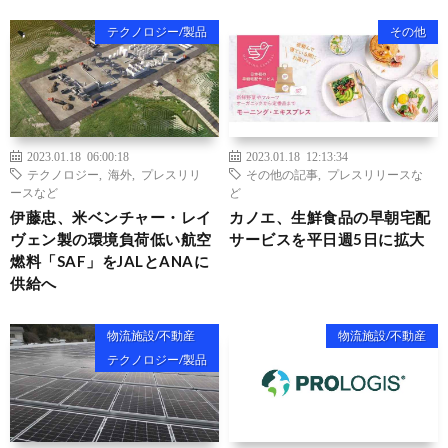
テクノロジー/製品
その他
2023.01.18 06:00:18
2023.01.18 12:13:34
テクノロジー
,
海外
,
プレスリリ
その他の記事
,
プレスリリースな
ースなど
ど
伊藤忠、米ベンチャー・レイ
カノエ、生鮮食品の早朝宅配
ヴェン製の環境負荷低い航空
サービスを平日週5日に拡大
燃料「SAF」をJALとANAに
供給へ
物流施設/不動産
物流施設/不動産
テクノロジー/製品