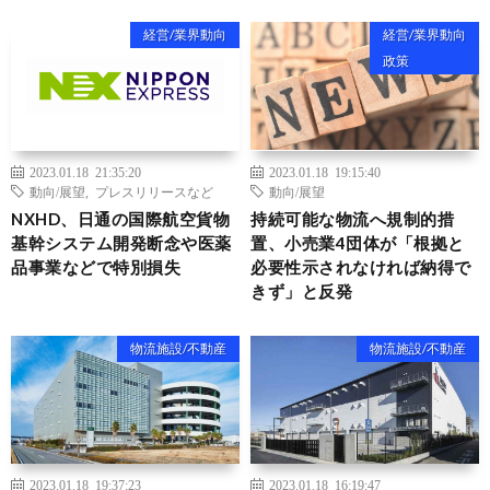
経営/業界動向
経営/業界動向
政策
2023.01.18 21:35:20
2023.01.18 19:15:40
動向/展望
,
プレスリリースなど
動向/展望
NXHD、日通の国際航空貨物
持続可能な物流へ規制的措
基幹システム開発断念や医薬
置、小売業4団体が「根拠と
品事業などで特別損失
必要性示されなければ納得で
きず」と反発
物流施設/不動産
物流施設/不動産
2023.01.18 19:37:23
2023.01.18 16:19:47