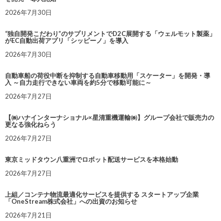
2026年7月30日
“独自開発こだわり”のサプリメントでD2C展開する「ウェルモット製薬」
がEC自動出荷アプリ「シッピーノ」を導入
2026年7月30日
自動車船の荷役中断を抑制する自動車移動用「スケーター」を開発・導
入 ～自力走行できない車両を約5分で移動可能に～
2026年7月27日
【㈱ハナインターナショナル×星清重機運輸㈱】グループ会社で販売力の
更なる強化ねらう
2026年7月27日
東京ミッドタウン八重洲でロボット配送サービスを本格始動
2026年7月27日
上組／コンテナ物流最適化サービスを提供する スタートアップ企業
「OneStream株式会社」への出資のお知らせ
2026年7月21日