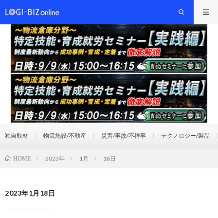
独自取材
物流施設/不動産
災害/事故/不祥事
テクノロジー/製品
2023年
1月
18日
HOME
2023年1月18日