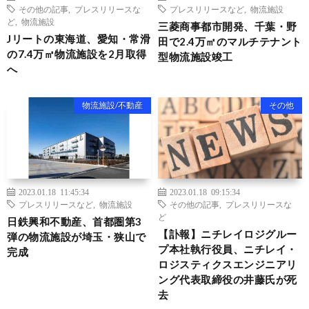
その他の記事
,
プレスリリースな
プレスリリースなど
,
物流施設
ど
,
物流施設
三菱商事都市開発、千葉・野
Jリートの東海道、愛知・常滑
田で2.4万㎡のマルチテナント
の7.4万㎡物流施設を2月取得
型物流施設竣工
へ
物流施設/不動産
その他
2023.01.18 11:45:34
2023.01.18 09:15:34
プレスリリースなど
,
物流施設
その他の記事
,
プレスリリースな
ど
日鉄興和不動産、首都圏第3
【訃報】ニチレイロジグルー
弾の物流施設が埼玉・狭山で
プ本社執行役員、ニチレイ・
完成
ロジスティクスエンジニアリ
ング代表取締役の井藤氏が死
去