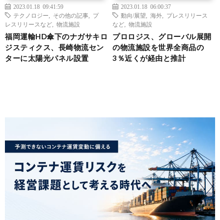
2023.01.18 09:41:59
2023.01.18 06:00:37
テクノロジー
,
その他の記事
,
プ
動向/展望
,
海外
,
プレスリリース
レスリリースなど
,
物流施設
など
,
物流施設
福岡運輸HD傘下のナガサキロ
プロロジス、グローバル展開
ジスティクス、長崎物流セン
の物流施設を世界全商品の
ターに太陽光パネル設置
3％近くが経由と推計