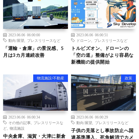
2023.06.06 06:00:00
2023.06.06 06:00:51
動向/展望
,
プレスリリースなど
ドローン
,
プレスリリースなど
「運輸・倉庫」の景況感、5
トルビズオン、ドローンの
月は3カ月連続改善
「空の道」整備がより容易な
新機能の提供開始
物流施設/不動産
政策
2023.06.06 06:00:34
2023.06.06 06:00:29
その他の記事
,
プレスリリースな
動向/展望
,
プレスリリースなど
ど
,
物流施設
子供の見落とし事故防止へ国
中央倉庫、滋賀・大津に新倉
連基準導入、死角解消でカメ