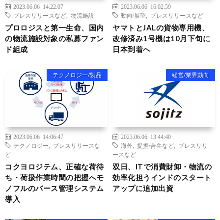
2023.06.06 14:22:07
2023.06.06 16:02:59
プレスリリースなど
,
物流施設
動向/展望
,
プレスリリースなど
プロロジスと第一生命、国内
ヤマトとJALの貨物専用機、
の物流施設対象の私募ファン
改修済み1号機は10月下旬に
ド組成
日本到着へ
テクノロジー/製品
経営/業界動向
2023.06.06 14:06:47
2023.06.06 13:44:40
テクノロジー
,
プレスリリースな
海外
,
提携/合弁など
,
プレスリリ
ど
ースなど
コクヨロジテム、正確な荷待
双日、ITで消費財卸・物流の
ち・荷扱作業時間の把握へモ
効率化担うインドのスタート
ノフルのバース管理システム
アップに追加出資
導入