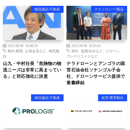
物流施設/不動産
テクノロジー/製品
2023.06.06 19:40:24
2023.06.06 18:43:41
動向/展望
,
記者会見など
,
物流施
海外
,
提携/合弁など
,
ドローン
,
設
プレスリリースなど
山九・中村社長「危険物の物
テラドローンとアンゴラの国
流ニーズは非常に高まってい
営石油会社ソナンゴル子会
る」と対応強化に決意
社、ドローンサービス提供で
覚書締結
物流施設/不動産
経営/業界動向