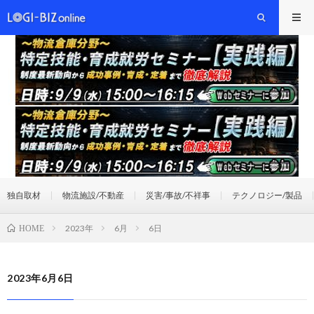
独自取材
物流施設/不動産
災害/事故/不祥事
テクノロジー/製品
2023年
6月
6日
HOME
2023年6月6日