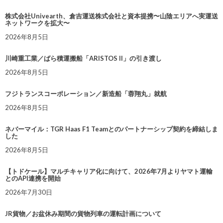
株式会社Univearth、倉吉運送株式会社と資本提携〜山陰エリアへ実運送
ネットワークを拡大〜
2026年8月5日
川崎重工業／ばら積運搬船「ARISTOS II」の引き渡し
2026年8月5日
フジトランスコーポレーション／新造船「蓉翔丸」就航
2026年8月5日
ネバーマイル：TGR Haas F1 Teamとのパートナーシップ契約を締結しま
した
2026年8月5日
【トドケール】マルチキャリア化に向けて、2026年7月よりヤマト運輸
とのAPI連携を開始
2026年7月30日
JR貨物／お盆休み期間の貨物列車の運転計画について