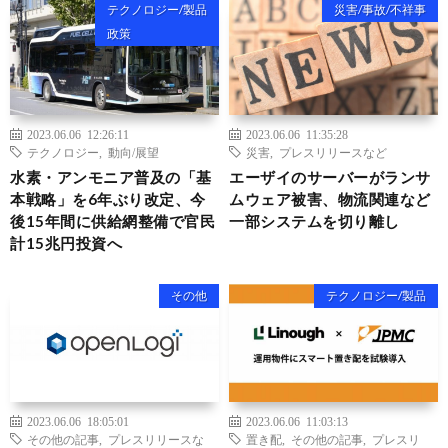
テクノロジー/製品
災害/事故/不祥事
政策
2023.06.06 12:26:11
2023.06.06 11:35:28
テクノロジー
,
動向/展望
災害
,
プレスリリースなど
水素・アンモニア普及の「基
エーザイのサーバーがランサ
本戦略」を6年ぶり改定、今
ムウェア被害、物流関連など
後15年間に供給網整備で官民
一部システムを切り離し
計15兆円投資へ
その他
テクノロジー/製品
2023.06.06 18:05:01
2023.06.06 11:03:13
その他の記事
,
プレスリリースな
置き配
,
その他の記事
,
プレスリ