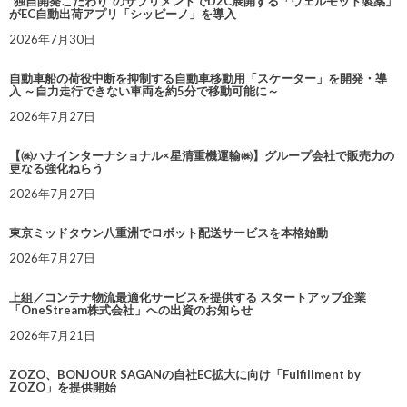
“独自開発こだわり”のサプリメントでD2C展開する「ウェルモット製薬」
がEC自動出荷アプリ「シッピーノ」を導入
2026年7月30日
自動車船の荷役中断を抑制する自動車移動用「スケーター」を開発・導
入 ～自力走行できない車両を約5分で移動可能に～
2026年7月27日
【㈱ハナインターナショナル×星清重機運輸㈱】グループ会社で販売力の
更なる強化ねらう
2026年7月27日
東京ミッドタウン八重洲でロボット配送サービスを本格始動
2026年7月27日
上組／コンテナ物流最適化サービスを提供する スタートアップ企業
「OneStream株式会社」への出資のお知らせ
2026年7月21日
ZOZO、BONJOUR SAGANの自社EC拡大に向け「Fulfillment by
ZOZO」を提供開始