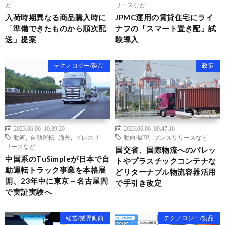
ど
リースなど
入荷時期異なる商品購入時に
JPMC運⽤の賃貸住宅にライ
「準備できたものから順次配
ナフの「スマート置き配」試
送」提案
験導⼊
テクノロジー/製品
政策
2023.06.06 10:39:20
2023.06.06 09:47:16
動画
,
自動運転
,
海外
,
プレスリ
動向/展望
,
プレスリリースなど
リースなど
国交省、国際物流へのパレッ
中国系のTuSimpleが日本で自
トやプラスチックコンテナな
動運転トラック事業を本格展
どリターナブル物流容器活用
開、23年中に東京～名古屋間
で手引き改定
で実証実験へ
経営/業界動向
テクノロジー/製品